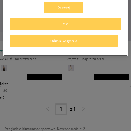
Dostosuj
OK
PROMO: DO -30%
PROMO: DO -30%
Odrzuć wszystkie
UMBRO BRA INDIGO
REEBOK BRA CL Q2 CS ASYM BRALETTE
29,99 zł
27,49 zł
49,99 zł
49,99 zł
32,49 zł
- najniższa cena
29,99 zł
- najniższa cena
Pokaż
60
z 2
z
1
Przeglądasz
biustonosze sportowe
. Dostępne modele:
2