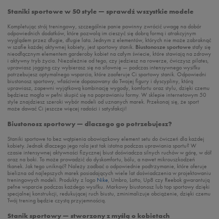
Staniki sportowe w 50 style — sprawdź wszystkie modele
Kompletując strój treningowy, szczególnie panie powinny zwrócić uwagę na dobór
odpowiednich dodatków, które pozwolą im cieszyć się dobrą formą i atrakcyjnym
wyglądem przez długie, długie lata. Jednym z elementów, których nie może zabraknąć
w szafie każdej aktywnej kobiety, jest sportowy stanik.
Biustonosze sportowe
stały się
nieodłącznym elementem garderoby kobiet na całym świecie, które stawiają na zdrowy
i aktywny tryb życia. Niezależnie od tego, czy jedziesz na rowerze, ćwiczysz pilates,
uprawiasz jogging czy wybierasz się na siłownię — podczas intensywnego wysiłku
potrzebujesz optymalnego wsparcia, które zaoferuje Ci sportowy stanik. Odpowiedni
biustonosz sportowy, właściwie dopasowany do Twojej figury i dyscypliny, którą
uprawiasz, zapewni wyjątkową kombinację wygody, komfortu oraz stylu, dzięki czemu
będziesz mogła w pełni skupić się na poprawianiu formy. W sklepie internetowym 50
style znajdziesz szeroki wybór modeli od uznanych marek. Przekonaj się, że sport
może dawać Ci jeszcze więcej radości i satysfakcji!
Biustonosz sportowy — dlaczego go potrzebujesz?
Staniki sportowe to bez wątpienia obowiązkowy element setu do ćwiczeń dla każdej
kobiety. Jednak dlaczego jego rola jest tak istotna podczas uprawiania sportu? W
czasie intensywnej aktywności fizycznej biust doświadcza silnych ruchów w górę, w dół
oraz na boki. To może prowadzić do dyskomfortu, bólu, a nawet mikrouszkodzeń
tkanek. Jak tego uniknąć? Należy zadbać o odpowiednie podtrzymanie, które oferuje
bielizna od najlepszych marek posiadających wiele lat doświadczenia w projektowaniu
treningowych modeli. Produkty z logo
Nike
, Umbro, Lotto, Up8 czy Reebok gwarantują
pełne wsparcie podczas każdego wysiłku. Markowy biustonosz lub top sportowy dzięki
specjalnej konstrukcji, redukującej ruch biustu, zminimalizuje obciążenie, dzięki czemu
Twój trening będzie czystą przyjemnością.
Stanik sportowy — stworzony z myślą o kobietach