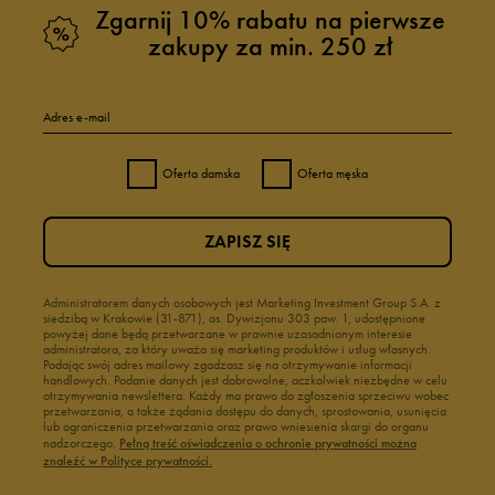
Zgarnij 10% rabatu na pierwsze
zakupy za min. 250 zł
Adres e-mail
Oferta damska
Oferta męska
ZAPISZ SIĘ
Administratorem danych osobowych jest Marketing Investment Group S.A. z
siedzibą w Krakowie (31-871), os. Dywizjonu 303 paw. 1, udostępnione
powyżej dane będą przetwarzane w prawnie uzasadnionym interesie
administratora, za który uważa się marketing produktów i usług własnych.
Podając swój adres mailowy zgadzasz się na otrzymywanie informacji
handlowych. Podanie danych jest dobrowolne, aczkolwiek niezbędne w celu
otrzymywania newslettera. Każdy ma prawo do zgłoszenia sprzeciwu wobec
przetwarzania, a także żądania dostępu do danych, sprostowania, usunięcia
lub ograniczenia przetwarzania oraz prawo wniesienia skargi do organu
nadzorczego.
Pełną treść oświadczenia o ochronie prywatności można
znaleźć w Polityce prywatności.