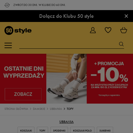
ZWROT DO 30 DNI. W KLUBIE DO 60 DNI.
×
Dołącz do Klubu 50 style
STRONA GŁÓWNA
DAMSKIE
UBRANIA
TOPY
UBRANIA
KOSZULKI
TOPY
SPODENKI
KOSZULKI POLO
SUKIENKI