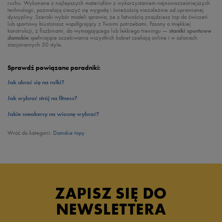
ruchu. Wykonane z najlepszych materiałów z wykorzystaniem najnowocześniejszych
technologii, pozwalają cieszyć się wygodą i świeżością niezależnie od uprawianej
dyscypliny. Szeroki wybór modeli sprawia, że z łatwością znajdziesz top do ćwiczeń
lub sportowy biustonosz współgrający z Twoimi potrzebami. Fasony o miękkiej
konstrukcji, z fiszbinami, do wymagającego lub lekkiego treningu —
staniki sportowe
damskie
spełniające oczekiwania wszystkich kobiet czekają online i w salonach
stacjonarnych 50 style.
Sprawdź powiązane poradniki:
Jak ubrać się na rolki?
Jak wybrać strój na fitness?
Jakie sneakersy na wiosnę wybrać?
Wróć do kategorii:
Damskie topy
ZAPISZ SIĘ DO
NEWSLETTERA