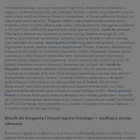
Niezależnie od tego, czy sport uprawiasz regularnie, okazjonalnie wskakujesz w
legginsy i techniczną koszulką, aby pobiegać alejkami w parku, czy może od czasu do
czasu lubisz wyjść na siłownię i fitness z koleżankami, w Twojej szafie musi znaleźć się
odpowiedni stanik sportowy. Wygoda, komfort, odpowiednie podtrzymanie biustu i
swoboda ruchów to tylko niektóre jego zalety. Jakie biustonosze treningowe znajdziesz
w 50 style? Dla wielbicielek popularnych marek sportstylowych,
stanik do ćwiczeń
Nike będzie dobrym rozwiązaniem na każdy trening. Idealnie przylega do ciała,
świetnie się prezentuje i gwarantuje najlepsze wsparcie dla pań w trakcie różnego
typu treningów. Co więcej,
stanik sportowy Nike
na grubych ramiączkach i z wyraźnym
logowaniem brandu, będzie świetnym dopełnieniem fitlooku. Ciekawą, alternatywną
propozycją dla modeli ze Swooshem są produkty Umbro. Połączenie wysokiej jakości
wykonania z oddychających materiałów oraz najnowocześniejszych technologii
pozwoli każdej kobiecie czuć się pewnie i świeżo podczas aktywności fizycznej. W
kolekcji znajdziesz zarówno klasyczny biustonosz do ćwiczeń, jak i
stanik do
biegania
. Możesz także wybierać wśród projektów, których cienkie ramiączka
krzyżują się na plecach oraz tych, które formą przypominają crop topy bez rękawów.
Funkcjonalne rozwiązania, komfort i swobodę ruchów w połączeniu z designem
podkreślającym indywidualny styl oferują także staniki Reebok. Stworzone z
elastycznych materiałów gwarantują najlepsze dopasowanie do ciała, co z kolei
zapewnia doskonałe podtrzymanie biustu w czasie każdego wysiłku.
Stanik sportowy
Reebok
w czarnej kolorystyce świetnie odnajdzie się w każdej garderobie i może stać
się ulubionym elementem sportowego stroju. Jednym z popularnych modeli jest Reebok
Bra Work Out Ready, który charakteryzują cienkie ramiączka i krzyżowe zapięcie —
to świetna opcja do lekkiego treningu.
Stanik do biegania i innych typów treningu — zadbaj o swoje
zdrowie
Biustonosze sportowe to absolutny must have w szafie każdej aktywnej kobiety. Chronią
kobiecy biust przed wstrząsami, zapewniając komfort i optymalną amortyzację w czasie