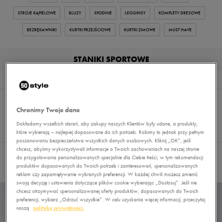
STROJE KĄPIELOWE
BLUZY
SPODNIE
LEGGINSY
KOMPLETY DRESOWE
BEZRĘKAWNIKI
KURTKI PRZEJŚCIOWE
KURTKI ZIMOWE
MUST HAVE
STANIKI SPORTOWE
Wyniki
2
Sortuj:
FILTRUJ
(1)
REKOMENDOWANE
Chronimy Twoje dane
Pokaż
60
Dokładamy wszelkich starań, aby zakupy naszych Klientów były udane, a produkty,
które wybierają – najlepiej dopasowane do ich potrzeb. Robimy to jednak przy pełnym
z 2
poszanowaniu bezpieczeństwa wszystkich danych osobowych. Kliknij „OK”, jeśli
chcesz, abyśmy wykorzystywali informacje o Twoich zachowaniach na naszej stronie
do przygotowania personalizowanych specjalnie dla Ciebie treści, w tym rekomendacji
Wybrane filtry:
STANIKI SPORTOWE
Wyczyść filtry
produktów dopasowanych do Twoich potrzeb i zainteresowań, spersonalizowanych
reklam czy zapamiętywanie wybranych preferencji. W każdej chwili możesz zmienić
swoją decyzję i ustawienia dotyczące plików cookie wybierając „Dostosuj”. Jeśli nie
chcesz otrzymywać spersonalizowanej oferty produktów, dopasowanych do Twoich
preferencji, wybierz „Odrzuć wszystkie”. W celu uzyskania więcej informacji, przeczytaj
naszą
politykę prywatności.