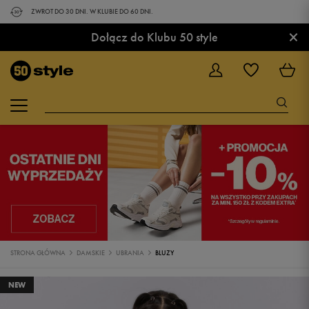
ZWROT DO 30 DNI. W KLUBIE DO 60 DNI.
×
Dołącz do Klubu 50 style
STRONA GŁÓWNA
DAMSKIE
UBRANIA
BLUZY
NEW