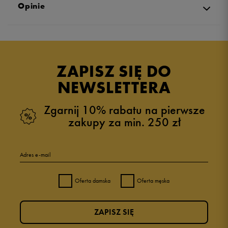
Opinie
5.0
opinii klientów
6
z całego okresu
ZAPISZ SIĘ DO
zebranych i zweryfikowanych przez
NEWSLETTERA
Zgarnij 10% rabatu na pierwsze
zakupy za min. 250 zł
5
100%
Adres e-mail
4
0%
Oferta damska
Oferta męska
3
0%
ZAPISZ SIĘ
2
0%