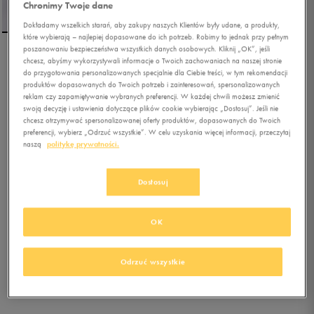
Chronimy Twoje dane
Dokładamy wszelkich starań, aby zakupy naszych Klientów były udane, a produkty,
które wybierają – najlepiej dopasowane do ich potrzeb. Robimy to jednak przy pełnym
poszanowaniu bezpieczeństwa wszystkich danych osobowych. Kliknij „OK”, jeśli
chcesz, abyśmy wykorzystywali informacje o Twoich zachowaniach na naszej stronie
NIKE BLUZA Z KAPTUREM
do przygotowania personalizowanych specjalnie dla Ciebie treści, w tym rekomendacji
W NSW PHNX FLC OS
produktów dopasowanych do Twoich potrzeb i zainteresowań, spersonalizowanych
reklam czy zapamiętywanie wybranych preferencji. W każdej chwili możesz zmienić
swoją decyzję i ustawienia dotyczące plików cookie wybierając „Dostosuj”. Jeśli nie
5.0
(
6
)
chcesz otrzymywać spersonalizowanej oferty produktów, dopasowanych do Twoich
233,99
zł
z Vat
preferencji, wybierz „Odrzuć wszystkie”. W celu uzyskania więcej informacji, przeczytaj
naszą
politykę prywatności.
259,99
zł
-10%
(najniższa cena z 30 dni przed obniżką)
259,99
zł
-10%
(cena bezpośrednio przed promocją)
Dostosuj
+ 1300 PKT W
KLUBIE 50 STYLE
OK
Kolor:
czarny
Odrzuć wszystkie