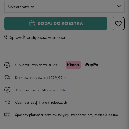
Wybierz rozmiar
XS
DODAJ DO KOSZYKA
Sprawdź dostępność w salonach
S
M
Kup teraz i zapłać za 30 dni
|
L
Darmowa dostawa od 299,99 zł
XL
Powiadom o dostępności
30 dni na zwrot, 60 dni w
Klubie
Czas realizacji 1-5 dni roboczych
Sposoby płatności:
przelew zwykły, za pobraniem, płatność online