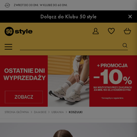
ZWROT DO 30 DNI. W KLUBIE DO 60 DNI.
×
Dołącz do Klubu 50 style
STRONA GŁÓWNA
DAMSKIE
UBRANIA
KOSZULKI