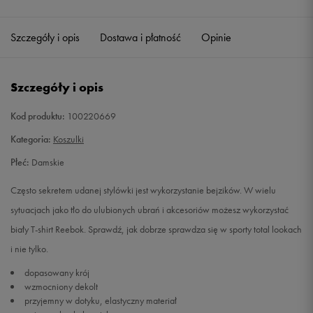
Szczegóły i opis
Dostawa i płatność
Opinie
Szczegóły i opis
Kod produktu:
100220669
Kategoria:
Koszulki
Płeć:
Damskie
Często sekretem udanej stylówki jest wykorzystanie bejzików. W wielu
sytuacjach jako tło do ulubionych ubrań i akcesoriów możesz wykorzystać
biały T-shirt Reebok. Sprawdź, jak dobrze sprawdza się w sporty total lookach
i nie tylko.
dopasowany krój
wzmocniony dekolt
przyjemny w dotyku, elastyczny materiał