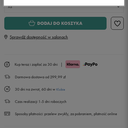
XS
XS
DODAJ DO KOSZYKA
Sprawdź dostępność w salonach
S
Powiadom o dostępności
M
Powiadom o dostępności
Kup teraz i zapłać za 30 dni
|
L
Powiadom o dostępności
Darmowa dostawa od 299,99 zł
30 dni na zwrot, 60 dni w
Klubie
Czas realizacji 1-5 dni roboczych
Sposoby płatności:
przelew zwykły, za pobraniem, płatność online