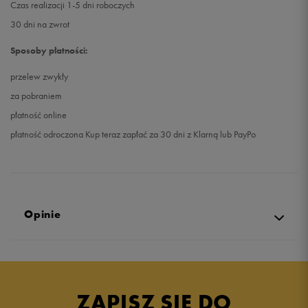
Czas realizacji 1-5 dni roboczych
30 dni na zwrot
Sposoby płatności:
przelew zwykły
za pobraniem
płatność online
płatność odroczona Kup teraz zapłać za 30 dni z Klarną lub PayPo
Opinie
5.0
opinii klientów
26
z całego okresu
ZAPISZ SIĘ DO