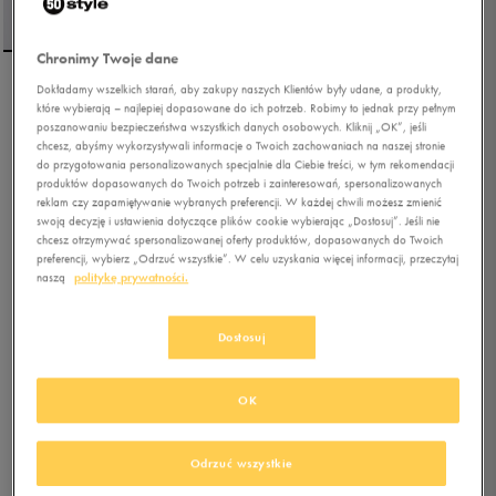
Chronimy Twoje dane
Dokładamy wszelkich starań, aby zakupy naszych Klientów były udane, a produkty,
REEBOK T-SHIRT IDENITY
które wybierają – najlepiej dopasowane do ich potrzeb. Robimy to jednak przy pełnym
SL NO POCKET
poszanowaniu bezpieczeństwa wszystkich danych osobowych. Kliknij „OK”, jeśli
chcesz, abyśmy wykorzystywali informacje o Twoich zachowaniach na naszej stronie
do przygotowania personalizowanych specjalnie dla Ciebie treści, w tym rekomendacji
5.0
(
26
)
produktów dopasowanych do Twoich potrzeb i zainteresowań, spersonalizowanych
31,79
zł
z Vat
reklam czy zapamiętywanie wybranych preferencji. W każdej chwili możesz zmienić
swoją decyzję i ustawienia dotyczące plików cookie wybierając „Dostosuj”. Jeśli nie
37,79
zł
-16%
(najniższa cena z 30 dni przed obniżką)
chcesz otrzymywać spersonalizowanej oferty produktów, dopasowanych do Twoich
59,99
zł
-47%
(cena bezpośrednio przed promocją)
preferencji, wybierz „Odrzuć wszystkie”. W celu uzyskania więcej informacji, przeczytaj
naszą
politykę prywatności.
+ 300 PKT W
KLUBIE 50 STYLE
Dostosuj
Kolor:
biały
OK
Odrzuć wszystkie