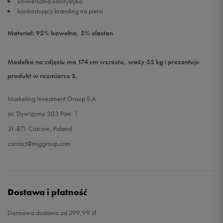
uniwersalna kolorystyka
kontrastujący branding na piersi
Materiał: 95% bawełna, 5% elastan
Modelka na zdjęciu ma 174 cm wzrostu, waży 55 kg i prezentuje
produkt w rozmiarze S.
Marketing Investment Group S.A.
os. Dywizjonu 303 Paw. 1
31-871 Cracow, Poland
contact@miggroup.com
Dostawa i płatność
Darmowa dostawa od 299,99 zł