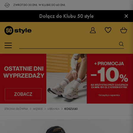
ZWROT DO 30 DNI. W KLUBIE DO 60 DNI.
×
Dołącz do Klubu 50 style
STRONA GŁÓWNA
MĘSKIE
UBRANIA
KOSZULKI