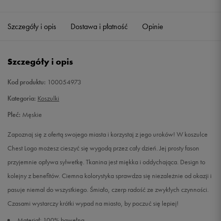
Szczegóły i opis
Dostawa i płatność
Opinie
Szczegóły i opis
Kod produktu:
100054973
Kategoria:
Koszulki
Płeć:
Męskie
Zapoznaj się z ofertą swojego miasta i korzystaj z jego uroków! W koszulce
Chest Logo możesz cieszyć się wygodą przez cały dzień. Jej prosty fason
przyjemnie opływa sylwetkę. Tkanina jest miękka i oddychająca. Design to
kolejny z benefitów. Ciemna kolorystyka sprawdza się niezależnie od okazji i
pasuje niemal do wszystkiego. Śmiało, czerp radość ze zwykłych czynności.
Czasami wystarczy krótki wypad na miasto, by poczuć się lepiej!
Materiał: 100% bawełna