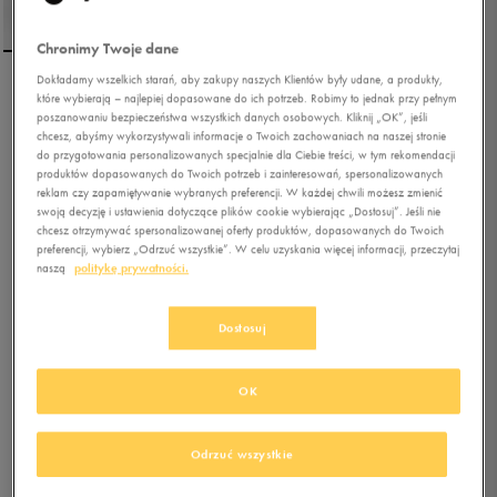
Chronimy Twoje dane
Dokładamy wszelkich starań, aby zakupy naszych Klientów były udane, a produkty,
REEBOK T-SHIRT SS RI LEFT
które wybierają – najlepiej dopasowane do ich potrzeb. Robimy to jednak przy pełnym
poszanowaniu bezpieczeństwa wszystkich danych osobowych. Kliknij „OK”, jeśli
CHEST LOGO
chcesz, abyśmy wykorzystywali informacje o Twoich zachowaniach na naszej stronie
do przygotowania personalizowanych specjalnie dla Ciebie treści, w tym rekomendacji
produktów dopasowanych do Twoich potrzeb i zainteresowań, spersonalizowanych
4.9
(
44
)
reklam czy zapamiętywanie wybranych preferencji. W każdej chwili możesz zmienić
47,99
zł
z Vat
swoją decyzję i ustawienia dotyczące plików cookie wybierając „Dostosuj”. Jeśli nie
chcesz otrzymywać spersonalizowanej oferty produktów, dopasowanych do Twoich
58,49
zł
-18%
(najniższa cena od momentu wprowadzenia produktu)
preferencji, wybierz „Odrzuć wszystkie”. W celu uzyskania więcej informacji, przeczytaj
79,99
zł
-40%
(cena bezpośrednio przed promocją)
naszą
politykę prywatności.
+ 400 PKT W
KLUBIE 50 STYLE
Dostosuj
Kolor:
czarny
OK
Odrzuć wszystkie