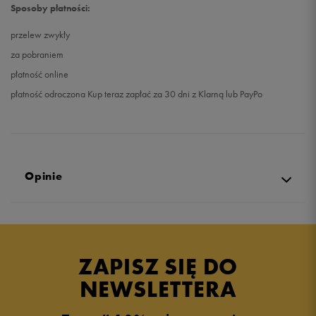
Sposoby płatności:
przelew zwykły
za pobraniem
płatność online
płatność odroczona Kup teraz zapłać za 30 dni z Klarną lub PayPo
Opinie
4.9
opinii klientów
44
z całego okresu
ZAPISZ SIĘ DO
zebranych i zweryfikowanych przez
NEWSLETTERA