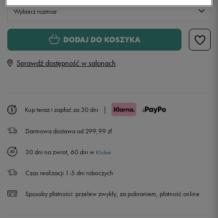
Wybierz rozmiar
XS
Powiadom o dostępności
DODAJ DO KOSZYKA
Sprawdź dostępność w salonach
S
M
Kup teraz i zapłać za 30 dni
|
L
Powiadom o dostępności
Darmowa dostawa od 299,99 zł
XL
Powiadom o dostępności
30 dni na zwrot, 60 dni w
Klubie
XXL
Powiadom o dostępności
Czas realizacji 1-5 dni roboczych
Sposoby płatności:
przelew zwykły, za pobraniem, płatność online