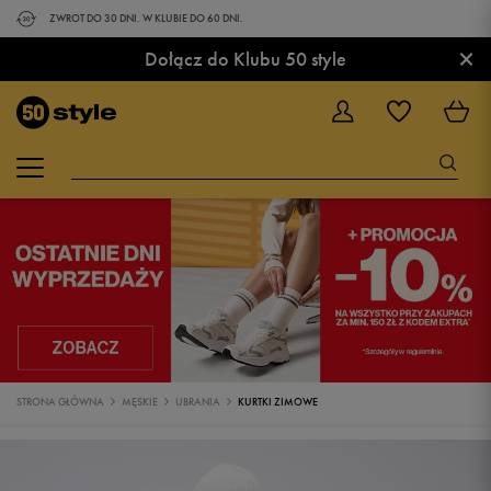
ZWROT DO 30 DNI. W KLUBIE DO 60 DNI.
×
Dołącz do Klubu 50 style
STRONA GŁÓWNA
MĘSKIE
UBRANIA
KURTKI ZIMOWE