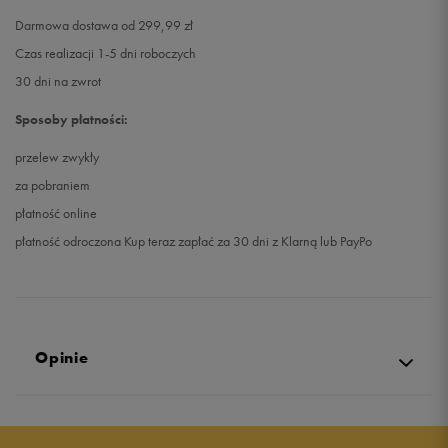
Darmowa dostawa od 299,99 zł
Czas realizacji 1-5 dni roboczych
30 dni na zwrot
Sposoby płatności:
przelew zwykły
za pobraniem
płatność online
płatność odroczona Kup teraz zapłać za 30 dni z Klarną lub PayPo
Opinie
4.9