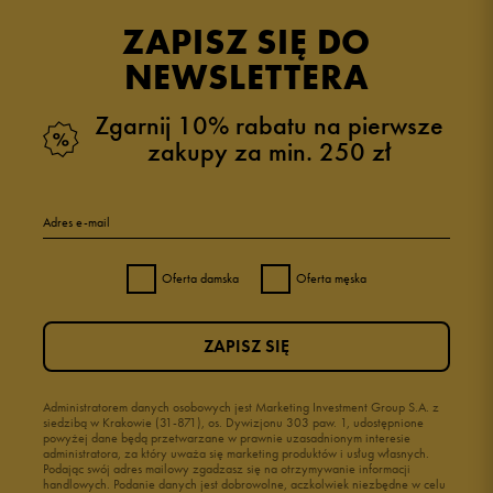
opinii klientów
8
z całego okresu
ZAPISZ SIĘ DO
zebranych i zweryfikowanych przez
NEWSLETTERA
Zgarnij 10% rabatu na pierwsze
zakupy za min. 250 zł
5
88%
Adres e-mail
4
13%
Oferta damska
Oferta męska
3
0%
ZAPISZ SIĘ
2
0%
1
Administratorem danych osobowych jest Marketing Investment Group S.A. z
0%
siedzibą w Krakowie (31-871), os. Dywizjonu 303 paw. 1, udostępnione
powyżej dane będą przetwarzane w prawnie uzasadnionym interesie
administratora, za który uważa się marketing produktów i usług własnych.
Podając swój adres mailowy zgadzasz się na otrzymywanie informacji
handlowych. Podanie danych jest dobrowolne, aczkolwiek niezbędne w celu