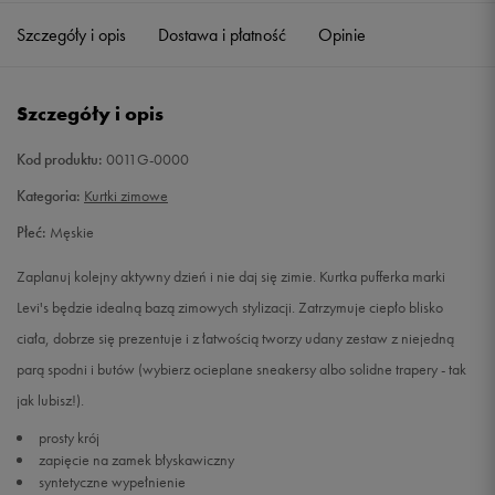
Szczegóły i opis
Dostawa i płatność
Opinie
Szczegóły i opis
Kod produktu:
0011G-0000
Kategoria:
Kurtki zimowe
Płeć:
Męskie
Zaplanuj kolejny aktywny dzień i nie daj się zimie. Kurtka pufferka marki
Levi's będzie idealną bazą zimowych stylizacji. Zatrzymuje ciepło blisko
ciała, dobrze się prezentuje i z łatwością tworzy udany zestaw z niejedną
parą spodni i butów (wybierz ocieplane sneakersy albo solidne trapery - tak
jak lubisz!).
prosty krój
zapięcie na zamek błyskawiczny
syntetyczne wypełnienie