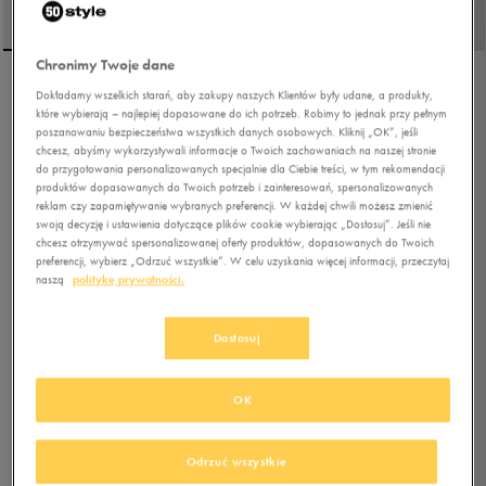
Chronimy Twoje dane
Dokładamy wszelkich starań, aby zakupy naszych Klientów były udane, a produkty,
LEVI'S KURTKA ZIMOWA
które wybierają – najlepiej dopasowane do ich potrzeb. Robimy to jednak przy pełnym
PIEDMONT SHORT RED
poszanowaniu bezpieczeństwa wszystkich danych osobowych. Kliknij „OK”, jeśli
BW BLACKS
chcesz, abyśmy wykorzystywali informacje o Twoich zachowaniach na naszej stronie
do przygotowania personalizowanych specjalnie dla Ciebie treści, w tym rekomendacji
produktów dopasowanych do Twoich potrzeb i zainteresowań, spersonalizowanych
4.9
(
8
)
reklam czy zapamiętywanie wybranych preferencji. W każdej chwili możesz zmienić
599,99
zł
z Vat
swoją decyzję i ustawienia dotyczące plików cookie wybierając „Dostosuj”. Jeśli nie
chcesz otrzymywać spersonalizowanej oferty produktów, dopasowanych do Twoich
+ 3000 PKT W
KLUBIE 50 STYLE
preferencji, wybierz „Odrzuć wszystkie”. W celu uzyskania więcej informacji, przeczytaj
naszą
politykę prywatności.
Kolor:
czarny
Dostosuj
OK
Odrzuć wszystkie