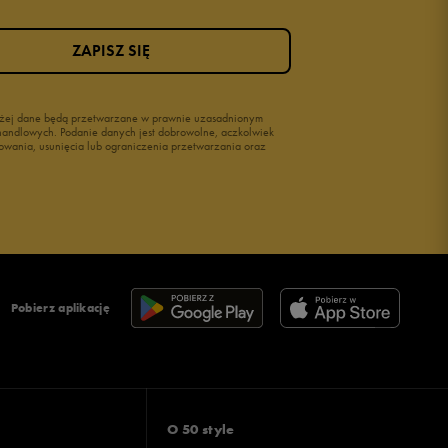
ZAPISZ SIĘ
wyżej dane będą przetwarzane w prawnie uzasadnionym
i handlowych. Podanie danych jest dobrowolne, aczkolwiek
owania, usunięcia lub ograniczenia przetwarzania oraz
Pobierz aplikację
O 50 style