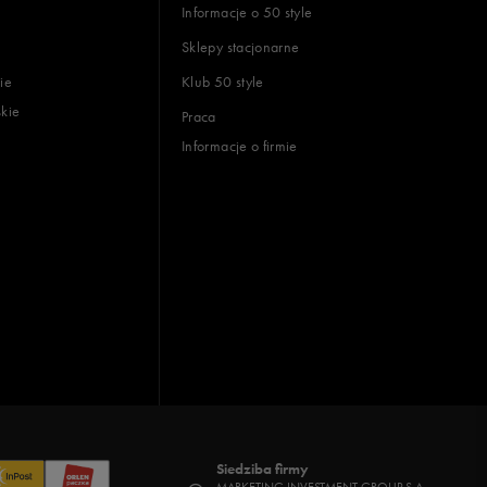
Informacje o 50 style
Sklepy stacjonarne
ie
Klub 50 style
skie
Praca
Informacje o firmie
Siedziba firmy
MARKETING INVESTMENT GROUP S.A.