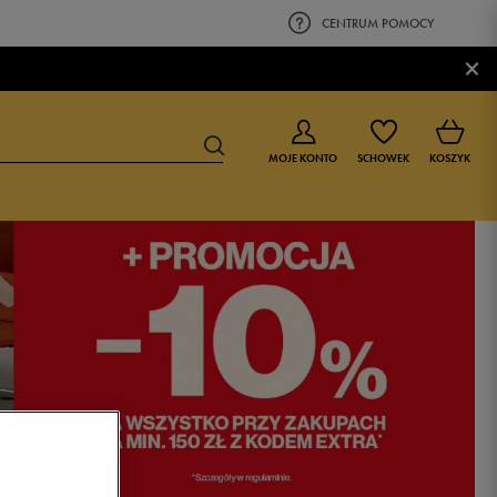
CENTRUM POMOCY
×
MOJE KONTO
SCHOWEK
KOSZYK
BUTY DLA CHŁOPCA
BUTY DLA DZIEWCZYNKI
0-4 lat
0-4 lat
4-8 lat
4-8 lat
9-16 lat
9-16 lat