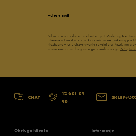
4
Adres e-mail
3
Administratorem danych osobowych jest Marketing Investme
interesie administratora, za który uważa się marketing pro
2
niezbędne w celu otrzymywania newslettera. Każdy ma prawo
prawo wniesienia skargi do organu nadzorczego.
Pełną treś
1
Szerokość
Liczba głosów:
12 681 84
CHAT
SKLEP@50
90
wąski
standardowy
szer
Zgodność z rozmiarem
Liczba głosów:
zaniżony
zgodny
zawyż
Obsługa klienta
Informacje