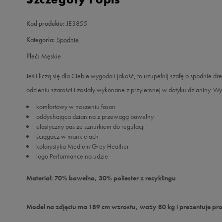
Kod produktu:
JE3855
Kategoria:
Spodnie
Płeć:
Męskie
Jeśli liczą się dla Ciebie wygoda i jakość, to uzupełnij szafę o spodnie 
odcieniu szarości i zostały wykonane z przyjemnej w dotyku dzianiny. Wy
komfortowy w noszeniu fason
oddychająca dzianina z przewagą bawełny
elastyczny pas ze sznurkiem do regulacji
ściągacz w mankietach
kolorystyka Medium Grey Heather
logo Performance na udzie
Materiał: 70% bawełna, 30% poliester z recyklingu
Model na zdjęciu ma 189 cm wzrostu, waży 80 kg i prezentuje pr