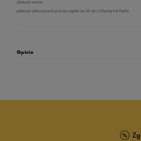
płatność online
płatność odroczona Kup teraz zapłać za 30 dni z Klarną lub PayPo
Opinie
4.9
opinii klientów
63
z całego okresu
zebranych i zweryfikowanych przez
Zg
5
9