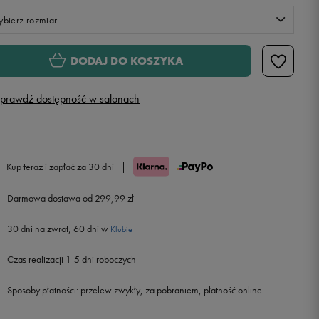
bierz rozmiar
S
DODAJ DO KOSZYKA
M
prawdź dostępność w salonach
L
XL
Kup teraz i zapłać za 30 dni
|
Darmowa dostawa od 299,99 zł
XXL
30 dni na zwrot, 60 dni w
Klubie
Czas realizacji 1-5 dni roboczych
Sposoby płatności:
przelew zwykły, za pobraniem, płatność online