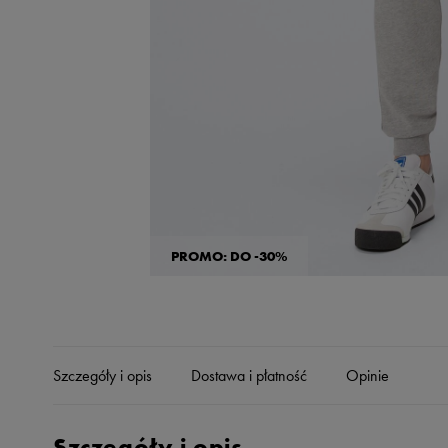
Skechers
Timberland
Umbro
Under Armour
Up8
U.S. Polo ASSN.
Vans
PROMO: DO -30%
Szczegóły i opis
Dostawa i płatność
Opinie
Szczegóły i opis