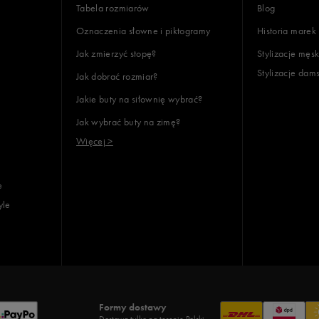
Tabela rozmiarów
Blog
Oznaczenia słowne i piktogramy
Historia marek
Jak zmierzyć stopę?
Stylizacje męsk
Stylizacje dam
Jak dobrać rozmiar?
lientów
Jakie buty na siłownię wybrać?
Jak wybrać buty na zimę?
Wyczyść
Szukaj
Więcej >
e
yle
Formy dostawy
Dostawa tylko na terenie Polski