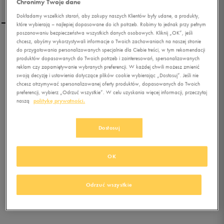
Chronimy Twoje dane
Dokładamy wszelkich starań, aby zakupy naszych Klientów były udane, a produkty,
które wybierają – najlepiej dopasowane do ich potrzeb. Robimy to jednak przy pełnym
poszanowaniu bezpieczeństwa wszystkich danych osobowych. Kliknij „OK”, jeśli
chcesz, abyśmy wykorzystywali informacje o Twoich zachowaniach na naszej stronie
ELLESSE T-SHIRT AZZINA
do przygotowania personalizowanych specjalnie dla Ciebie treści, w tym rekomendacji
GREEN
produktów dopasowanych do Twoich potrzeb i zainteresowań, spersonalizowanych
reklam czy zapamiętywanie wybranych preferencji. W każdej chwili możesz zmienić
swoją decyzję i ustawienia dotyczące plików cookie wybierając „Dostosuj”. Jeśli nie
5.0
(
2
)
chcesz otrzymywać spersonalizowanej oferty produktów, dopasowanych do Twoich
51,99
zł
z Vat
preferencji, wybierz „Odrzuć wszystkie”. W celu uzyskania więcej informacji, przeczytaj
naszą
politykę prywatności.
55,99
zł
-7%
(najniższa cena z 30 dni przed obniżką)
79,99
zł
-35%
(cena bezpośrednio przed promocją)
Dostosuj
+ 400 PKT W
KLUBIE 50 STYLE
OK
Kolor:
zielony
Odrzuć wszystkie