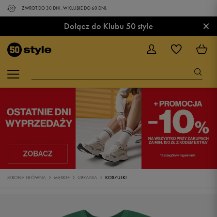
ZWROT DO 30 DNI. W KLUBIE DO 60 DNI.
×
Dołącz do Klubu 50 style
STRONA GŁÓWNA
MĘSKIE
UBRANIA
KOSZULKI