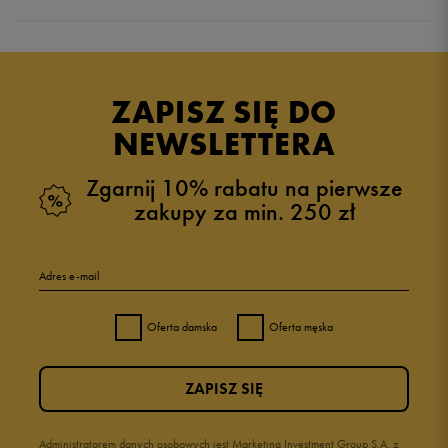
5.0
opinii klientów
2
z całego okresu
ZAPISZ SIĘ DO
zebranych i zweryfikowanych przez
NEWSLETTERA
Zgarnij 10% rabatu na pierwsze
zakupy za min. 250 zł
5
100%
Adres e-mail
4
0%
Oferta damska
Oferta męska
3
0%
ZAPISZ SIĘ
2
0%
1
Administratorem danych osobowych jest Marketing Investment Group S.A. z
0%