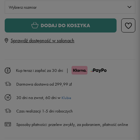
Wybierz rozmiar
S
DODAJ DO KOSZYKA
Sprawdź dostępność w salonach
M
L
Kup teraz i zapłać za 30 dni
|
XL
Powiadom o dostępności
Darmowa dostawa od 299,99 zł
30 dni na zwrot, 60 dni w
Klubie
Czas realizacji 1-5 dni roboczych
Sposoby płatności:
przelew zwykły, za pobraniem, płatność online