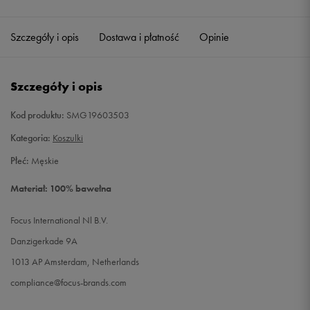
Szczegóły i opis
Dostawa i płatność
Opinie
Szczegóły i opis
Kod produktu:
SMG19603503
Kategoria:
Koszulki
Płeć:
Męskie
Materiał: 100% bawełna
Focus International Nl B.V.
Danzigerkade 9A
1013 AP Amsterdam, Netherlands
compliance@focus-brands.com