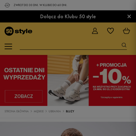
ZWROT DO 30 DNI. W KLUBIE DO 60 DNI.
×
Dołącz do Klubu 50 style
STRONA GŁÓWNA
MĘSKIE
UBRANIA
BLUZY