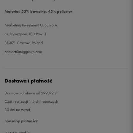
Materiał: 55% bawełna, 45% poliester
Marketing Investment Group S.A.
os. Dywizjonu 303 Paw. 1
31-871 Cracow, Poland
contact@miggroup.com
Dostawa i płatność
Darmowa dostawa od 299,99 zł
Czas realizacji 1-5 dni roboczych
30 dni na zwrot
Sposoby płatności:
przelew zwykły