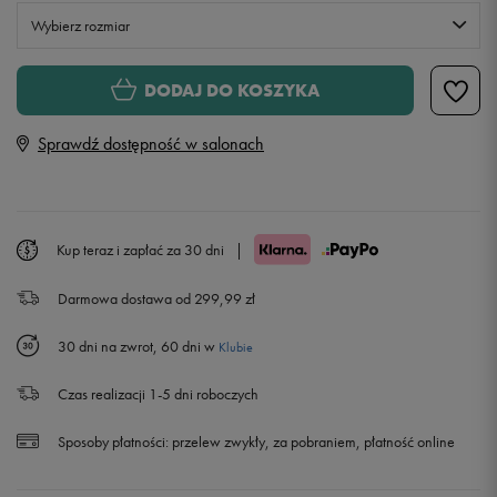
Wybierz rozmiar
S
DODAJ DO KOSZYKA
Sprawdź dostępność w salonach
M
L
Kup teraz i zapłać za 30 dni
|
XL
Darmowa dostawa od 299,99 zł
XXL
30 dni na zwrot, 60 dni w
Klubie
Czas realizacji 1-5 dni roboczych
Sposoby płatności:
przelew zwykły, za pobraniem, płatność online