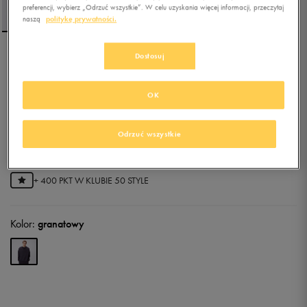
preferencji, wybierz „Odrzuć wszystkie”. W celu uzyskania więcej informacji, przeczytaj
naszą
politykę prywatności.
Dostosuj
UMBRO BLUZA UMBRO
CREW NAVY
OK
5.0
(
4
)
67,99
zł
z Vat
Odrzuć wszystkie
84,99
zł
-20%
(najniższa cena z 30 dni przed obniżką)
79,99
zł
-15%
(cena bezpośrednio przed promocją)
+ 400 PKT W
KLUBIE 50 STYLE
Kolor:
granatowy