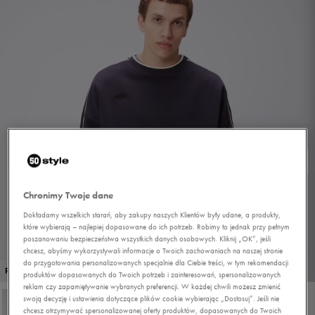
Chronimy Twoje dane
Dokładamy wszelkich starań, aby zakupy naszych Klientów były udane, a produkty,
które wybierają – najlepiej dopasowane do ich potrzeb. Robimy to jednak przy pełnym
poszanowaniu bezpieczeństwa wszystkich danych osobowych. Kliknij „OK”, jeśli
chcesz, abyśmy wykorzystywali informacje o Twoich zachowaniach na naszej stronie
do przygotowania personalizowanych specjalnie dla Ciebie treści, w tym rekomendacji
1/4
PROMO: DO -30%
produktów dopasowanych do Twoich potrzeb i zainteresowań, spersonalizowanych
reklam czy zapamiętywanie wybranych preferencji. W każdej chwili możesz zmienić
swoją decyzję i ustawienia dotyczące plików cookie wybierając „Dostosuj”. Jeśli nie
chcesz otrzymywać spersonalizowanej oferty produktów, dopasowanych do Twoich