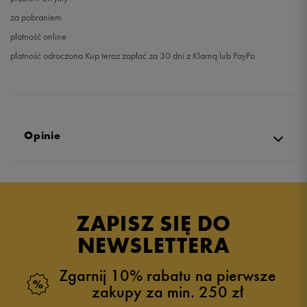
za pobraniem
płatność online
płatność odroczona Kup teraz zapłać za 30 dni z Klarną lub PayPo
Opinie
5.0
opinii klientów
4
z całego okresu
ZAPISZ SIĘ DO
zebranych i zweryfikowanych przez
NEWSLETTERA
Zgarnij 10% rabatu na pierwsze
zakupy za min. 250 zł