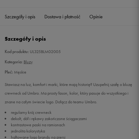
Szczegóły i opis
Dostawa i płatność
Opinie
Szczegóły i opis
Kod produktu:
UL325BLM02005
Kategoria:
Bluzy
Płeć:
Męskie
Stawiasz na luz, komfort i marki, które mają historię? Uzupełnij szafę o bluzę
crewneck od Umbro. Ma prosty fason, kolor, który pasuje do wszystkiego i
znane na całym świecie logo. Dołącz do teamu Umbro.
regularny krój crewneck
dekolt, dół i rękawy zakończone ściągaczami
kontrastowe paski na ramionach
jednolita kolorystyka
haftowane logo brandu na piersi