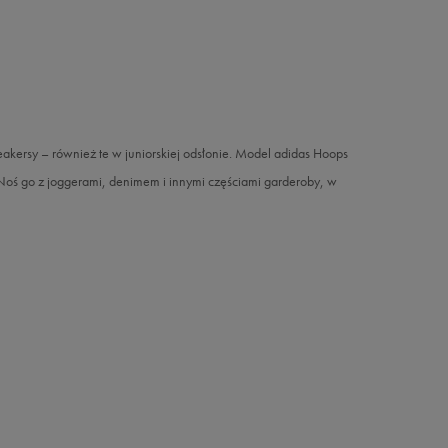
akersy – również te w juniorskiej odsłonie. Model adidas Hoops
Noś go z joggerami, denimem i innymi częściami garderoby, w