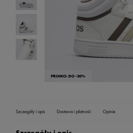
Skechers
Timberland
Umbro
Under Armour
Up8
U.S. Polo ASSN.
Vans
PROMO: DO -30%
Szczegóły i opis
Dostawa i płatność
Opinie
Szczegóły i opis