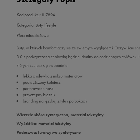
Kod produktu:
IH7894
Kategoria:
Buty lifestyle
Płeć:
młodzieżowe
Buty, w których komfort łączy się ze świetnym wyglądem? Oczywiście sne
3.0 z podwyższoną cholewką będzie idealny do codziennych stylówek. 
których czujesz się swobodnie.
lekka cholewka z miksu materiałów
podwyższony kołnierz
perforowane noski
przyczepny bieżnik
branding na języku, z tyłu i po bokach
Wierzch: skóra syntetyczna, materiał tekstylny
Wyściółka: materiał tekstylny
Podeszwa: tworzywo syntetyczne