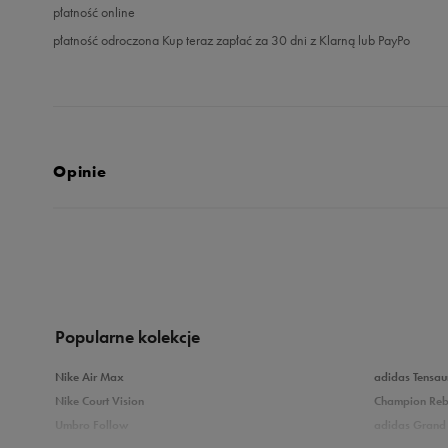
płatność online
płatność odroczona Kup teraz zapłać za 30 dni z Klarną lub PayPo
Opinie
5.0
opinii klientów
17
z całego okresu
zebranych i zweryfikowanych przez
Popularne kolekcje
Nike Air Max
adidas Tensau
Nike Court Vision
Champion Re
Umbro Follow
adidas Grand 
5
9