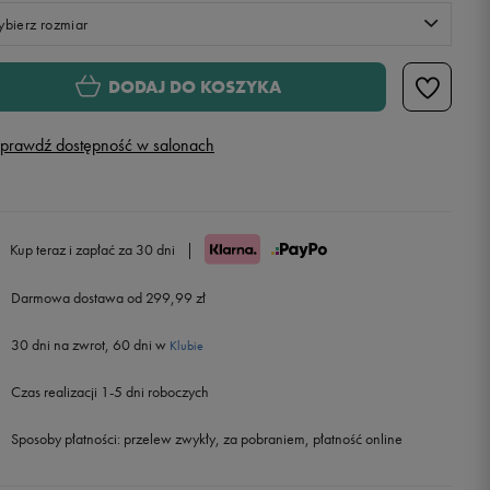
bierz rozmiar
Rozmiary EU
Rozmiary US
DODAJ DO KOSZYKA
36 2/3
22,5 cm
prawdź dostępność w salonach
37 1/3
22,9 cm
38
23,3 cm
Kup teraz i zapłać za 30 dni
|
38 2/3
23,8 cm
Darmowa dostawa od 299,99 zł
30 dni na zwrot, 60 dni w
39 1/3
24,2 cm
Klubie
Czas realizacji 1-5 dni roboczych
40
24,6 cm
Sposoby płatności:
przelew zwykły, za pobraniem, płatność online