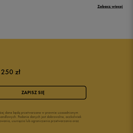
Puma Rickie
Zobacz więcej
New Balance 500
Buty Nike dziecięce
Buty dla niemowląt
Buty na rzepy
Świecące buty
 250 zł
ZAPISZ SIĘ
wyżej dane będą przetwarzane w prawnie uzasadnionym
i handlowych. Podanie danych jest dobrowolne, aczkolwiek
owania, usunięcia lub ograniczenia przetwarzania oraz