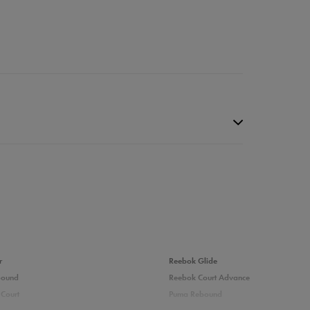
r
Reebok Glide
bound
Reebok Court Advance
Court
Puma Rebound
4%