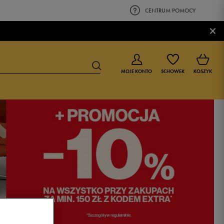
CENTRUM POMOCY
×
MOJE KONTO
SCHOWEK
KOSZYK
BUTY DLA CHŁOPCA
BUTY DLA DZIEWCZYNKI
0-4 lat
0-4 lat
4-8 lat
4-8 lat
9-16 lat
9-16 lat