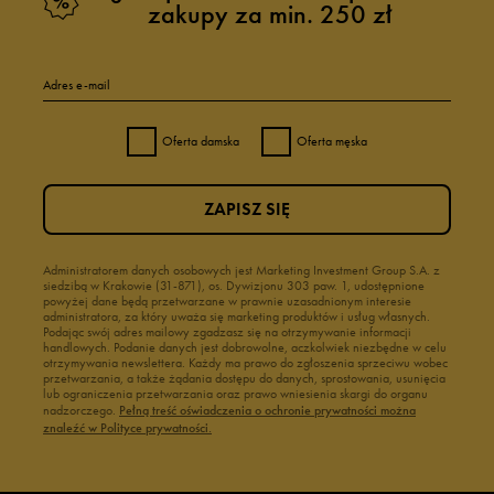
zakupy za min. 250 zł
Adres e-mail
Oferta damska
Oferta męska
ZAPISZ SIĘ
Administratorem danych osobowych jest Marketing Investment Group S.A. z
siedzibą w Krakowie (31-871), os. Dywizjonu 303 paw. 1, udostępnione
powyżej dane będą przetwarzane w prawnie uzasadnionym interesie
administratora, za który uważa się marketing produktów i usług własnych.
Podając swój adres mailowy zgadzasz się na otrzymywanie informacji
handlowych. Podanie danych jest dobrowolne, aczkolwiek niezbędne w celu
otrzymywania newslettera. Każdy ma prawo do zgłoszenia sprzeciwu wobec
przetwarzania, a także żądania dostępu do danych, sprostowania, usunięcia
lub ograniczenia przetwarzania oraz prawo wniesienia skargi do organu
nadzorczego.
Pełną treść oświadczenia o ochronie prywatności można
znaleźć w Polityce prywatności.