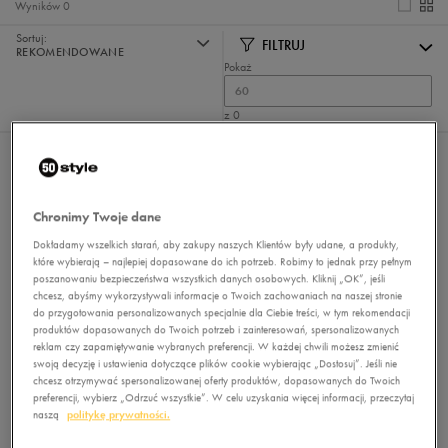
Wyników
0
Sortuj:
FILTRUJ
REKOMENDOWANE
Pokaż
60
z 0
Nie wybrano filtrów
Chronimy Twoje dane
Dokładamy wszelkich starań, aby zakupy naszych Klientów były udane, a produkty,
które wybierają – najlepiej dopasowane do ich potrzeb. Robimy to jednak przy pełnym
poszanowaniu bezpieczeństwa wszystkich danych osobowych. Kliknij „OK”, jeśli
chcesz, abyśmy wykorzystywali informacje o Twoich zachowaniach na naszej stronie
do przygotowania personalizowanych specjalnie dla Ciebie treści, w tym rekomendacji
produktów dopasowanych do Twoich potrzeb i zainteresowań, spersonalizowanych
Brak produktów do wyświetlenia
reklam czy zapamiętywanie wybranych preferencji. W każdej chwili możesz zmienić
Zmień kryteria wyszukiwania lub
swoją decyzję i ustawienia dotyczące plików cookie wybierając „Dostosuj”. Jeśli nie
usuń wybrane filtry
chcesz otrzymywać spersonalizowanej oferty produktów, dopasowanych do Twoich
preferencji, wybierz „Odrzuć wszystkie”. W celu uzyskania więcej informacji, przeczytaj
naszą
politykę prywatności.