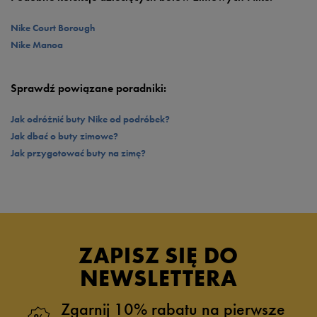
bierze udział w pełnej zwrotów akcji bitwie na śnieżki. O pewność
stawianych kroków, świetną amortyzację wstrząsów oraz dobrą
Nike Court Borough
przyczepność do nawierzchni dba gumowa, odporna na ścieranie podeszwa
Nike Manoa
z głębokimi wypustkami, które zwiększają bezpieczeństwo w śliskich i
mokrych warunkach. W projekcie nie zabrakło także logowania, jednak tym
razem ma ono raczej symboliczny charakter – Swoosh oraz logo Nike
Sprawdź powiązane poradniki:
umieszczone są na każdym z rzepów.
Jak odróżnić buty Nike od podróbek?
Jak dbać o buty zimowe?
Jak przygotować buty na zimę?
ZAPISZ SIĘ DO
NEWSLETTERA
Zgarnij 10% rabatu na pierwsze