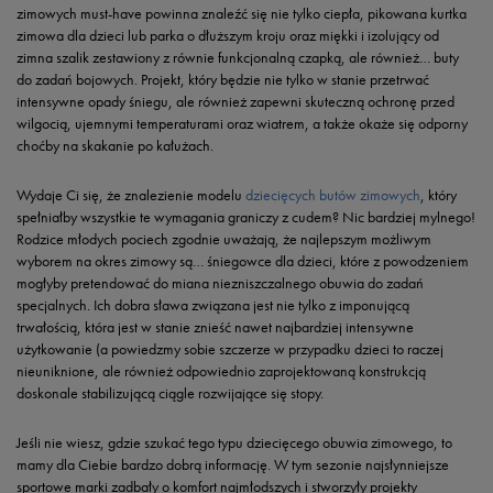
zimowych must-have powinna znaleźć się nie tylko ciepła, pikowana kurtka
zimowa dla dzieci lub parka o dłuższym kroju oraz miękki i izolujący od
zimna szalik zestawiony z równie funkcjonalną czapką, ale również… buty
do zadań bojowych. Projekt, który będzie nie tylko w stanie przetrwać
intensywne opady śniegu, ale również zapewni skuteczną ochronę przed
wilgocią, ujemnymi temperaturami oraz wiatrem, a także okaże się odporny
choćby na skakanie po kałużach.
Wydaje Ci się, że znalezienie modelu
dziecięcych butów zimowych
, który
spełniałby wszystkie te wymagania graniczy z cudem? Nic bardziej mylnego!
Rodzice młodych pociech zgodnie uważają, że najlepszym możliwym
wyborem na okres zimowy są… śniegowce dla dzieci, które z powodzeniem
mogłyby pretendować do miana niezniszczalnego obuwia do zadań
specjalnych. Ich dobra sława związana jest nie tylko z imponującą
trwałością, która jest w stanie znieść nawet najbardziej intensywne
użytkowanie (a powiedzmy sobie szczerze w przypadku dzieci to raczej
nieuniknione, ale również odpowiednio zaprojektowaną konstrukcją
doskonale stabilizującą ciągle rozwijające się stopy.
Jeśli nie wiesz, gdzie szukać tego typu dziecięcego obuwia zimowego, to
mamy dla Ciebie bardzo dobrą informację. W tym sezonie najsłynniejsze
sportowe marki zadbały o komfort najmłodszych i stworzyły projekty