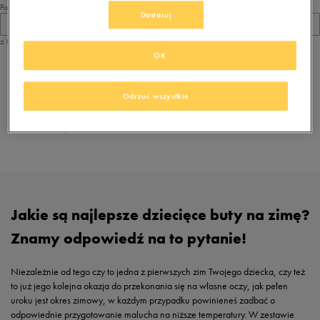
Pokaż
Dostosuj
60
z 0
OK
z
1
Odrzuć wszystkie
Przeglądasz
. Dostępne modele
dziecięce buty zimowe Nike Flex Advance
butów na zimę:
Jakie są najlepsze dziecięce buty na zimę?
Znamy odpowiedź na to pytanie!
Niezależnie od tego czy to jedna z pierwszych zim Twojego dziecka, czy też
to już jego kolejna okazja do przekonania się na własne oczy, jak pełen
uroku jest okres zimowy, w każdym przypadku powinieneś zadbać o
odpowiednie przygotowanie malucha na niższe temperatury. W zestawie