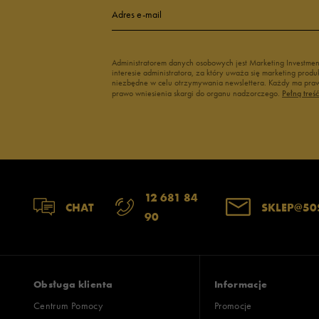
Adres e-mail
Administratorem danych osobowych jest Marketing Investme
interesie administratora, za który uważa się marketing pro
niezbędne w celu otrzymywania newslettera. Każdy ma prawo
prawo wniesienia skargi do organu nadzorczego.
Pełną treś
12 681 84
CHAT
SKLEP@50
90
Obsługa klienta
Informacje
Centrum Pomocy
Promocje