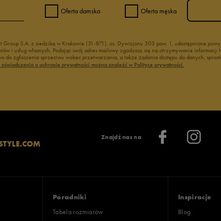
Oferta damska
Oferta męska
nt Group S.A. z siedzibą w Krakowie (31-871), os. Dywizjonu 303 paw. 1, udostępnione po
duktów i usług własnych. Podając swój adres mailowy zgadzasz się na otrzymywanie informacj
 do zgłoszenia sprzeciwu wobec przetwarzania, a także żądania dostępu do danych, sprost
ć oświadczenia o ochronie prywatności można znaleźć w Polityce prywatności.
Znajdź nas na
STYLE.COM
Poradniki
Inspiracje
Tabela rozmiarów
Blog