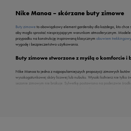
Reebok
Nike
Nike Manoa – skórzane buty zimowe
Sizeer
Oto
Skechers
Puma
Buty zimowe
to obowiązkowy element garderoby dla każdego, kto chce s
Umbro
Reebok
aby mogło sprostać niesprzyjającym warunkom atmosferycznym. Modele 
Vans
przypadku na konstrukcję inspirowaną klasycznym
obuwiem trekkingow
Sizeer
wygodę i bezpieczeństwo użytkowania.
Skechers
Timberland
Buty zimowe stworzone z myślą o komforcie i
Umbro
Under Armour
Nike Manoa to jedna z najpopularniejszych propozycji zimowych butów z 
wysokogatunkowej skóry licowej lub nubuku. Wysoki kołnierz nie tylko św
Up8
sezonie zimowym nie brakuje. Sylwetkę postawiono na podeszwie środko
U.S. Polo ASSN.
to gwarancja znakomitej przyczepności do podłoża w różnych warunka
Vans