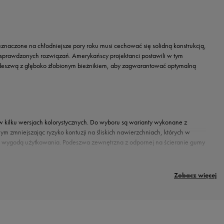
naczone na chłodniejsze pory roku musi cechować się solidną konstrukcją,
sprawdzonych rozwiązań. Amerykańscy projektanci postawili w tym
podeszwą z głęboko żłobionym bieżnikiem, aby zagwarantować optymalną
 w kilku wersjach kolorystycznych. Do wyboru są warianty wykonane z
ym zmniejszając ryzyko kontuzji na śliskich nawierzchniach, których w
nad wygodą użytkowania. Podeszwa zewnętrzna z odpornej na ścieranie gumy
Zobacz więcej