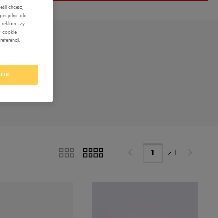
śli chcesz,
ecjalnie dla
 reklam czy
w cookie
eferencji,
OK
z
1