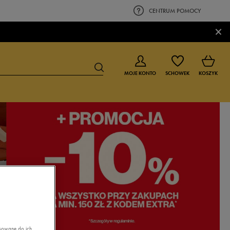
CENTRUM POMOCY
×
MOJE KONTO
SCHOWEK
KOSZYK
BUTY DLA CHŁOPCA
BUTY DLA DZIEWCZYNKI
0-4 lat
0-4 lat
4-8 lat
4-8 lat
9-16 lat
9-16 lat
asowane do ich