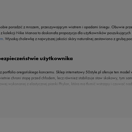
obie poradzić z mrozem, przeszywającym wiatrem i opadami śniegu. Obuwie przez
z kolekcji Nike Manoa to doskonała propozycja dla użytkowników poszukujących 
ym
. Wysoką cholewkę z najwyższej jakości skóry naturalnej zestawiono z grubą 
 bezpieczeństwie użytkownika
portfolio oregońskiego koncernu. Sklep internetowy 50style.pl oferuje ten model
ietnie chroni stopę przed chłodem, lecz również stabilizuje staw skokowy, tym sam
wej wykonanej z elastycznej pianki Phylon, która ma tłumić wstrząsy i czuwać 
ch terenowych