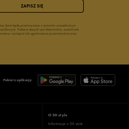
ZAPISZ SIĘ
wyżej dane będą przetwarzane w prawnie uzasadnionym
i handlowych. Podanie danych jest dobrowolne, aczkolwiek
owania, usunięcia lub ograniczenia przetwarzania oraz
Pobierz aplikację
O 50 style
Informacje o 50 style