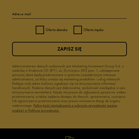
Adres e-mail
Oferta damska
Oferta męska
ZAPISZ SIĘ
Administratorem danych osobowych jest Marketing Investment Group S.A. z
siedzibą w Krakowie (31-871), os. Dywizjonu 303 paw. 1, udostępnione
powyżej dane będą przetwarzane w prawnie uzasadnionym interesie
administratora, za który uważa się marketing produktów i usług własnych.
Podając swój adres mailowy zgadzasz się na otrzymywanie informacji
handlowych. Podanie danych jest dobrowolne, aczkolwiek niezbędne w celu
otrzymywania newslettera. Każdy ma prawo do zgłoszenia sprzeciwu wobec
przetwarzania, a także żądania dostępu do danych, sprostowania, usunięcia
lub ograniczenia przetwarzania oraz prawo wniesienia skargi do organu
nadzorczego.
Pełną treść oświadczenia o ochronie prywatności można
znaleźć w Polityce prywatności.