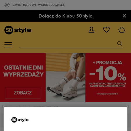
ZWROT DO 30 DNI. W KLUBIE DO 60 DNI.
×
Dołącz do Klubu 50 style
STRONA GŁÓWNA
NIKE FLEX ADVANCE
DZIECIĘCE NIKE FLEX ADVANCE