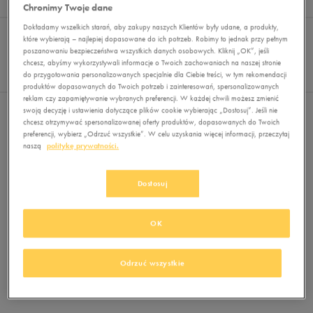
Wyników
0
Chronimy Twoje dane
Sortuj:
Dokładamy wszelkich starań, aby zakupy naszych Klientów były udane, a produkty,
FILTRUJ
REKOMENDOWANE
które wybierają – najlepiej dopasowane do ich potrzeb. Robimy to jednak przy pełnym
Pokaż
poszanowaniu bezpieczeństwa wszystkich danych osobowych. Kliknij „OK”, jeśli
chcesz, abyśmy wykorzystywali informacje o Twoich zachowaniach na naszej stronie
60
do przygotowania personalizowanych specjalnie dla Ciebie treści, w tym rekomendacji
z 0
produktów dopasowanych do Twoich potrzeb i zainteresowań, spersonalizowanych
reklam czy zapamiętywanie wybranych preferencji. W każdej chwili możesz zmienić
swoją decyzję i ustawienia dotyczące plików cookie wybierając „Dostosuj”. Jeśli nie
Nie wybrano filtrów
chcesz otrzymywać spersonalizowanej oferty produktów, dopasowanych do Twoich
preferencji, wybierz „Odrzuć wszystkie”. W celu uzyskania więcej informacji, przeczytaj
naszą
politykę prywatności.
Dostosuj
OK
Brak produktów do wyświetlenia
Zmień kryteria wyszukiwania lub
Odrzuć wszystkie
usuń wybrane filtry