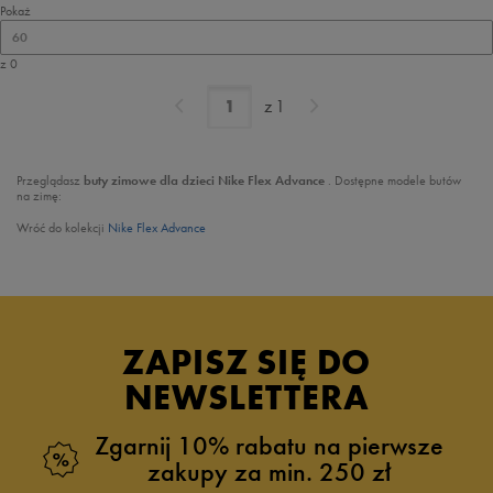
Pokaż
60
z 0
z
1
Przeglądasz
buty zimowe dla dzieci Nike Flex Advance
. Dostępne modele butów
na zimę:
Wróć do kolekcji
Nike Flex Advance
ZAPISZ SIĘ DO
NEWSLETTERA
Zgarnij 10% rabatu na pierwsze
zakupy za min. 250 zł