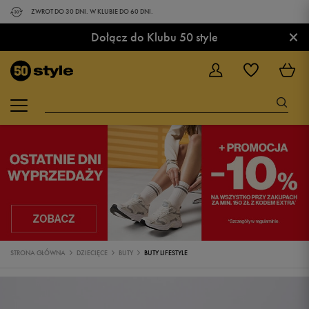
ZWROT DO 30 DNI. W KLUBIE DO 60 DNI.
×
Dołącz do Klubu 50 style
STRONA GŁÓWNA
DZIECIĘCE
BUTY
BUTY LIFESTYLE