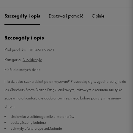
Szczegóły i opis
Dostawa i płatność
Opinie
Szczegóły i opis
Kod produktu:
303451LNVMT
Kategoria:
Buty lifestyle
Płeć:
dla małych dzieci
Na dziecko czeka dzień pełen wyzwań? Przydadzą się wygodne buty, takie
jak Skechers Storm Blazer. Dzięki ciekawym, różowym akcentom nie tylko
zapewniają komfort, ale dodają również nieco koloru ponurym, jesienny
dniom.
cholewka z solidnego miksu materiałów
podwyższony kołnierz
uchwyty ułatwiające zakładanie