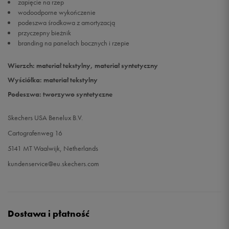
zapięcie na rzep
wodoodporne wykończenie
podeszwa środkowa z amortyzacją
przyczepny bieżnik
branding na panelach bocznych i rzepie
Wierzch: materiał tekstylny, materiał syntetyczny
Wyściółka: materiał tekstylny
Podeszwa: tworzywo syntetyczne
Skechers USA Benelux B.V.
Cartografenweg 16
5141 MT Waalwijk, Netherlands
kundenservice@eu.skechers.com
Dostawa i płatność