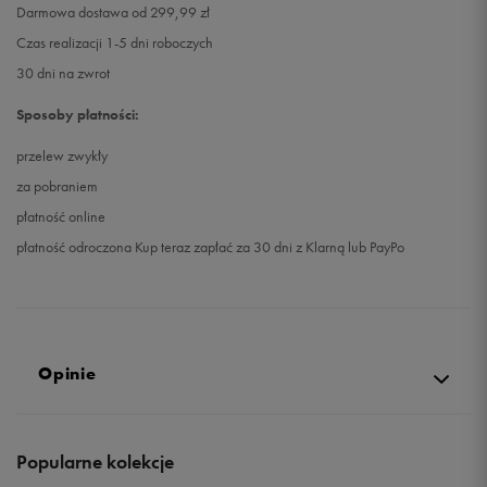
Darmowa dostawa od 299,99 zł
Czas realizacji 1-5 dni roboczych
30 dni na zwrot
Sposoby płatności:
przelew zwykły
za pobraniem
płatność online
płatność odroczona Kup teraz zapłać za 30 dni z Klarną lub PayPo
Opinie
5.0
Popularne kolekcje