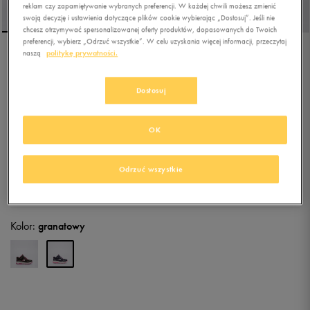
reklam czy zapamiętywanie wybranych preferencji. W każdej chwili możesz zmienić
swoją decyzję i ustawienia dotyczące plików cookie wybierając „Dostosuj”. Jeśli nie
chcesz otrzymywać spersonalizowanej oferty produktów, dopasowanych do Twoich
preferencji, wybierz „Odrzuć wszystkie”. W celu uzyskania więcej informacji, przeczytaj
naszą
politykę prywatności.
SKECHERS STORM BLAZER
Dostosuj
5.0
(
3
)
149,99
zł
z Vat
OK
152,99
zł
-2%
(najniższa cena od momentu wprowadzenia produktu)
299,99
zł
-50%
(cena początkowa)
Odrzuć wszystkie
+ 750 PKT W
KLUBIE 50 STYLE
Kolor:
granatowy