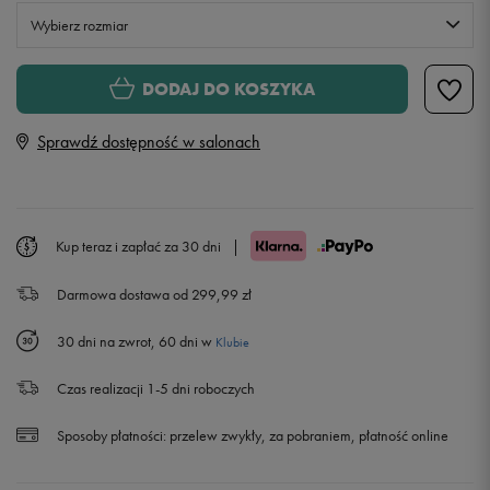
Wybierz rozmiar
Rozmiary EU
Rozmiary US
DODAJ DO KOSZYKA
28
17,5 cm
Sprawdź dostępność w salonach
29
18,5 cm
30
19 cm
Kup teraz i zapłać za 30 dni
|
Darmowa dostawa od 299,99 zł
31
19,5 cm
30 dni na zwrot, 60 dni w
Klubie
32
20 cm
Czas realizacji 1-5 dni roboczych
33
20,5 cm
Sposoby płatności:
przelew zwykły, za pobraniem, płatność online