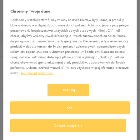
BUTY OUTDOOR
BUTY PIŁKARSKIE
BUTY ZIMOWE
MUST HAVE
Chronimy Twoje dane
BUTY LIFESTYLE
Dokładamy wszelkich starań, aby zakupy naszych Klientów były udane, a produkty,
które wybierają – najlepiej dopasowane do ich potrzeb. Robimy to jednak przy pełnym
poszanowaniu bezpieczeństwa wszystkich danych osobowych. Kliknij „OK”, jeśli
chcesz, abyśmy wykorzystywali informacje o Twoich zachowaniach na naszej stronie
WYSOKIE BUTY TREKKINGOWE DZIECIĘCE
do przygotowania personalizowanych specjalnie dla Ciebie treści, w tym rekomendacji
produktów dopasowanych do Twoich potrzeb i zainteresowań, spersonalizowanych
Wyników
0
reklam czy zapamiętywanie wybranych preferencji. W każdej chwili możesz zmienić
swoją decyzję i ustawienia dotyczące plików cookie wybierając „Dostosuj”. Jeśli nie
Sortuj:
FILTRUJ
(1)
chcesz otrzymywać spersonalizowanej oferty produktów, dopasowanych do Twoich
REKOMENDOWANE
preferencji, wybierz „Odrzuć wszystkie”. W celu uzyskania więcej informacji, przeczytaj
Pokaż
naszą
politykę prywatności.
60
z 0
Dostosuj
Wybrane filtry:
WYSOKIE
Wyczyść filtry
OK
Odrzuć wszystkie