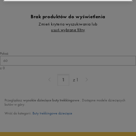
Brak produktów do wyświetlenia
Zmień kryteria wyszukiwania lub
usuń wybrane filtry
Pokaż
60
z 0
z
1
Przeglądasz
wysokie dziecięce buty trekkingowe
. Dostępne modele dziecięcych
butów w góry:
Wróć do kategorii:
Buty trekkingowe dziecięce