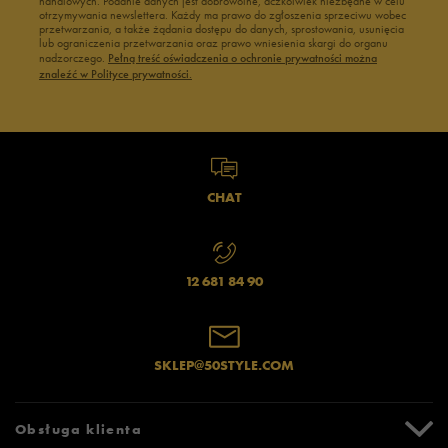
handlowych. Podanie danych jest dobrowolne, aczkolwiek niezbędne w celu
otrzymywania newslettera. Każdy ma prawo do zgłoszenia sprzeciwu wobec
przetwarzania, a także żądania dostępu do danych, sprostowania, usunięcia
lub ograniczenia przetwarzania oraz prawo wniesienia skargi do organu
nadzorczego.
Pełną treść oświadczenia o ochronie prywatności można
znaleźć w Polityce prywatności.
CHAT
12 681 84 90
SKLEP@50STYLE.COM
Obsługa klienta