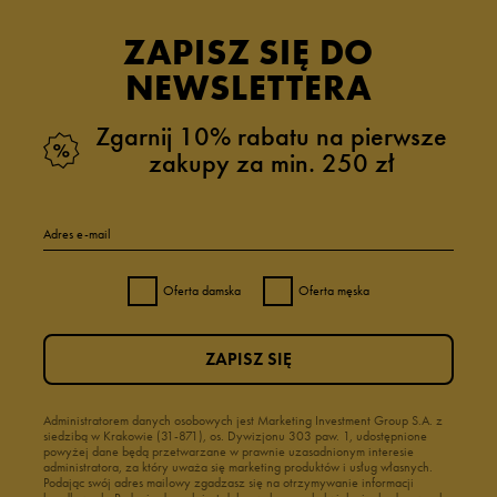
ZAPISZ SIĘ DO
NEWSLETTERA
Zgarnij 10% rabatu na pierwsze
zakupy za min. 250 zł
Adres e-mail
Oferta damska
Oferta męska
ZAPISZ SIĘ
Administratorem danych osobowych jest Marketing Investment Group S.A. z
siedzibą w Krakowie (31-871), os. Dywizjonu 303 paw. 1, udostępnione
powyżej dane będą przetwarzane w prawnie uzasadnionym interesie
administratora, za który uważa się marketing produktów i usług własnych.
Podając swój adres mailowy zgadzasz się na otrzymywanie informacji