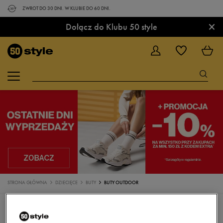
ZWROT DO 30 DNI. W KLUBIE DO 60 DNI.
×
Dołącz do Klubu 50 style
STRONA GŁÓWNA
DZIECIĘCE
BUTY
BUTY OUTDOOR
BUTY
SANDAŁY
SNEAKERSY
TRAMPKI
KLAPKI
BUTY DO BIEGANIA