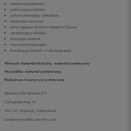
polarowa podszewka
podwyższony kołnierz
uchwyt ułatwiający zakładanie
elastyczne sznurówki
łatwe zapięcie Skechers Adaptive Closure
amortyzująca wkładka
przyczepny bieżnik
stonowana kolorystyka
branding po bokach i w obszarze pięty
Wierzch: materiał tekstylny, materiał syntetyczny
Wyściółka: materiał syntetyczny
Podeszwa: tworzywo syntetyczne
Skechers USA Benelux B.V.
Cartografenweg 16
5141 MT Waalwijk, Netherlands
kundenservice@eu.skechers.com