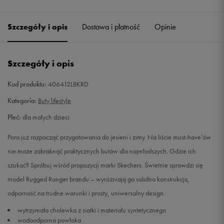
Szczegóły i opis
Dostawa i płatność
Opinie
Szczegóły i opis
Kod produktu:
406412LBKRD
Kategoria:
Buty lifestyle
Płeć:
dla małych dzieci
Pora już rozpocząć przygotowania do jesieni i zimy. Na liście must-have’ów
nie może zabraknąć praktycznych butów dla najmłodszych. Gdzie ich
szukać? Spróbuj wśród propozycji marki Skechers. Świetnie sprawdzi się
model Rugged Ranger brandu – wyróżniają go solidna konstrukcja,
odporność na trudne warunki i prosty, uniwersalny design.
wytrzymała cholewka z siatki i materiału syntetycznego
wodoodporna powłoka