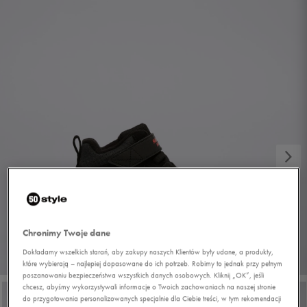
Chronimy Twoje dane
Dokładamy wszelkich starań, aby zakupy naszych Klientów były udane, a produkty,
1/6
które wybierają – najlepiej dopasowane do ich potrzeb. Robimy to jednak przy pełnym
poszanowaniu bezpieczeństwa wszystkich danych osobowych. Kliknij „OK”, jeśli
chcesz, abyśmy wykorzystywali informacje o Twoich zachowaniach na naszej stronie
do przygotowania personalizowanych specjalnie dla Ciebie treści, w tym rekomendacji