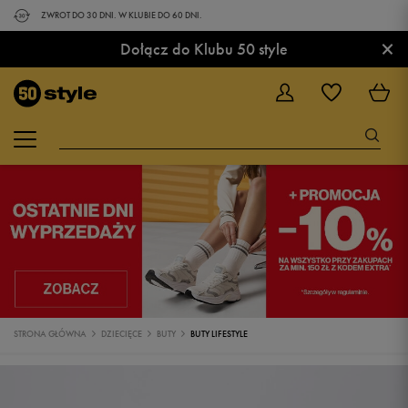
ZWROT DO 30 DNI. W KLUBIE DO 60 DNI.
×
Dołącz do Klubu 50 style
STRONA GŁÓWNA
DZIECIĘCE
BUTY
BUTY LIFESTYLE