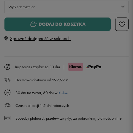
Wybierz rozmiar
Rozmiary EU
Rozmiary US
DODAJ DO KOSZYKA
29
18,5 cm
Sprawdź dostępność w salonach
30
19 cm
31
19,5 cm
Kup teraz i zapłać za 30 dni
|
Darmowa dostawa od 299,99 zł
32
20 cm
30 dni na zwrot, 60 dni w
Klubie
33
20,5 cm
Czas realizacji 1-5 dni roboczych
34
21,5 cm
Powiadom o dostępności
Sposoby płatności:
przelew zwykły, za pobraniem, płatność online