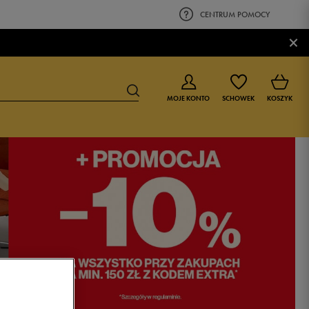
CENTRUM POMOCY
×
MOJE KONTO
SCHOWEK
KOSZYK
BUTY DLA CHŁOPCA
BUTY DLA DZIEWCZYNKI
0-4 lat
0-4 lat
4-8 lat
4-8 lat
9-16 lat
9-16 lat