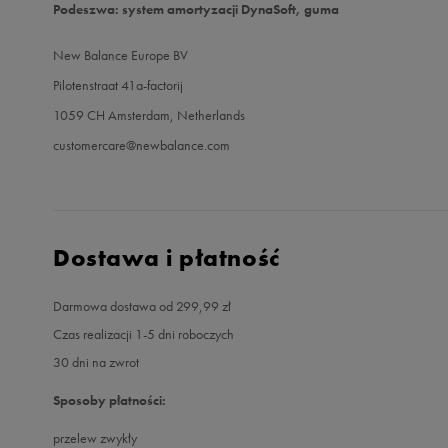
Podeszwa: system amortyzacji DynaSoft, guma
New Balance Europe BV
Pilotenstraat 41a-factorij
1059 CH Amsterdam, Netherlands
customercare@newbalance.com
Dostawa i płatność
Darmowa dostawa od 299,99 zł
Czas realizacji 1-5 dni roboczych
30 dni na zwrot
Sposoby płatności:
przelew zwykły