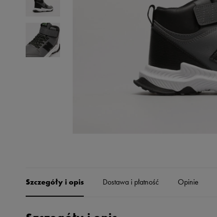
Skechers
Timberland
Umbro
Under Armour
Up8
U.S. Polo ASSN.
Vans
Szczegóły i opis
Dostawa i płatność
Opinie