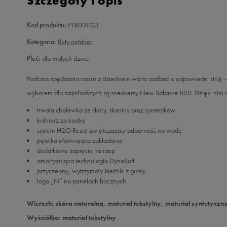
Szczegóły i opis
Kod produktu:
PT800TG3
Kategoria:
Buty outdoor
Płeć:
dla małych dzieci
Podczas spędzania czasu z dzieckiem warto zadbać o odpowiedni strój 
wyborem dla najmłodszych są sneakersy New Balance 800. Dzięki nim c
trwała cholewka ze skóry, tkaniny oraz syntetyków
kołnierz za kostkę
system H2O Resist zwiększający odporność na wodę
pętelka ułatwiająca zakładanie
dodatkowe zapięcie na rzep
amortyzująca technologia DynaSoft
przyczepny, wytrzymały bieżnik z gumy
logo „N” na panelach bocznych
Wierzch: skóra naturalna, materiał tekstylny, materiał syntetyczn
Wyściółka: materiał tekstylny