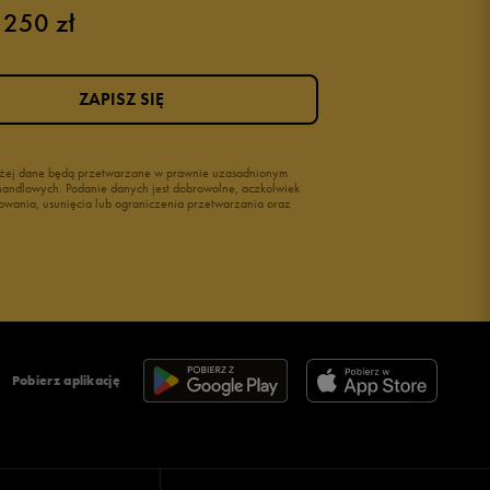
 250 zł
ZAPISZ SIĘ
wyżej dane będą przetwarzane w prawnie uzasadnionym
i handlowych. Podanie danych jest dobrowolne, aczkolwiek
owania, usunięcia lub ograniczenia przetwarzania oraz
Pobierz aplikację