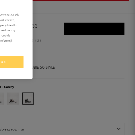
asowane do ich
śli chcesz,
W BALANCE 800
ecjalnie dla
 reklam czy
w cookie
5.0
eferencji,
(
3
)
9,99
zł
z Vat
OK
+ 1000 PKT W
KLUBIE 50 STYLE
r:
szary
bierz rozmiar