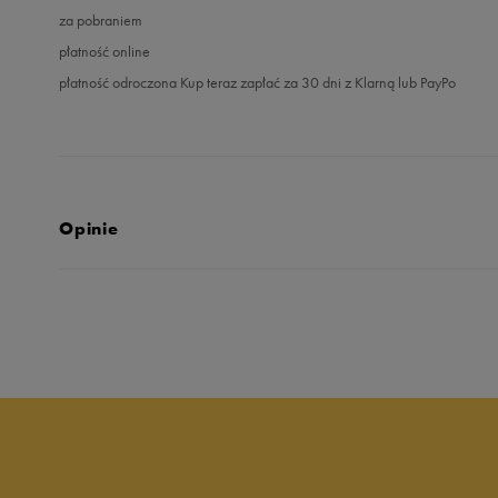
za pobraniem
płatność online
płatność odroczona Kup teraz zapłać za 30 dni z Klarną lub PayPo
Opinie
5.0
opinii klientów
3
z całego okresu
zebranych i zweryfikowanych przez