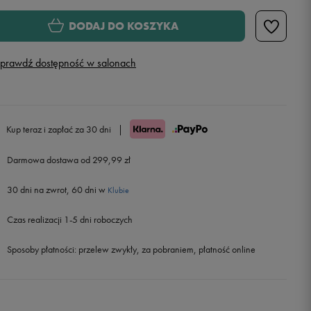
Rozmiary EU
Rozmiary US
DODAJ DO KOSZYKA
28
16,5 cm
prawdź dostępność w salonach
28,5
17 cm
Powiadom o dostępności
29
17,5 cm
Kup teraz i zapłać za 30 dni
|
30
17,5 cm
Darmowa dostawa od 299,99 zł
30 dni na zwrot, 60 dni w
30,5
18 cm
Powiadom o dostępności
Klubie
Czas realizacji 1-5 dni roboczych
31
18,5 cm
Sposoby płatności:
przelew zwykły, za pobraniem, płatność online
32
19 cm
32,5
19 cm
Powiadom o dostępności