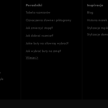
Poradniki
Inspiracje
Tabela rozmiarów
Blog
Oznaczenia słowne i piktogramy
Historia marek
Jak zmierzyć stopę?
Stylizacje męsk
Stylizacje dam
Jak dobrać rozmiar?
lientów
Jakie buty na siłownię wybrać?
Jak wybrać buty na zimę?
Wyczyść
Szukaj
Więcej >
e
yle