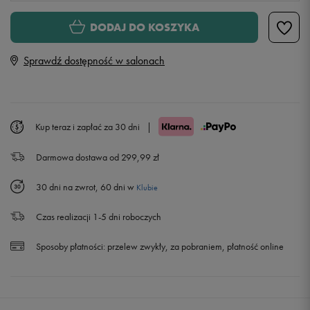
Rozmiary EU
Rozmiary US
DODAJ DO KOSZYKA
28
17,3 cm
Sprawdź dostępność w salonach
29
18 cm
Powiadom o dostępności
30
18,7 cm
Powiadom o dostępności
Kup teraz i zapłać za 30 dni
|
Darmowa dostawa od 299,99 zł
31
19,3 cm
Powiadom o dostępności
30 dni na zwrot, 60 dni w
Klubie
32
20 cm
Powiadom o dostępności
Czas realizacji 1-5 dni roboczych
33
20,7 cm
Powiadom o dostępności
Sposoby płatności:
przelew zwykły, za pobraniem, płatność online
34
21,3 cm
Powiadom o dostępności
35
22 cm
Powiadom o dostępności