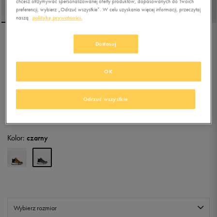
chcesz otrzymywać spersonalizowanej oferty produktów, dopasowanych do Twoich
preferencji, wybierz „Odrzuć wszystkie”. W celu uzyskania więcej informacji, przeczytaj
naszą
politykę prywatności.
UMBRO ALFIE
Dostosuj
OK
4.9
(
88
)
69,99
zł
z Vat
Odrzuć wszystkie
+ 350 PKT W
KLUBIE 50 STYLE
Kolor:
czarny
Wybierz rozmiar