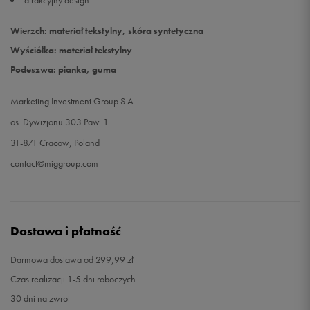
atrakcyjny design
Wierzch: materiał tekstylny, skóra syntetyczna
Wyściółka: materiał tekstylny
Podeszwa: pianka, guma
Marketing Investment Group S.A.
os. Dywizjonu 303 Paw. 1
31-871 Cracow, Poland
contact@miggroup.com
Dostawa i płatność
Darmowa dostawa od 299,99 zł
Czas realizacji 1-5 dni roboczych
30 dni na zwrot