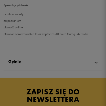
Sposoby płatności:
przelew zwykły
za pobraniem
płatność online
płatność odroczona Kup teraz zapłać za 30 dni z Klarną lub PayPo
Opinie
4.9
opinii klientów
88
z całego okresu
ZAPISZ SIĘ DO
zebranych i zweryfikowanych przez
NEWSLETTERA