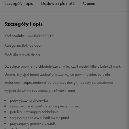
Szczegóły i opis
Dostawa i płatność
Opinie
Szczegóły i opis
Kod produktu:
UMJKO222002
Kategoria:
Buty outdoor
Płeć:
dla małych dzieci
Dziecięce obuwie na chłodniejsze chwile, czyli model Alfie z kolekcji marki
Umbro. Brytyjski brand zadbał o wszystko, co powinny mieć buty dla
maluchów i zaprezentował outdoorowy design, idealny co codzienne
wyjścia do szkoły czy zabawę z rówieśnikami.
podwyższona cholewka
sznurowanie uzupełnione o zapięcie na rzep
pętelka ułatwiającą zakładanie
sprężysta podeszwa środkowa z pianki
przyczepny, gumowy bieżnik