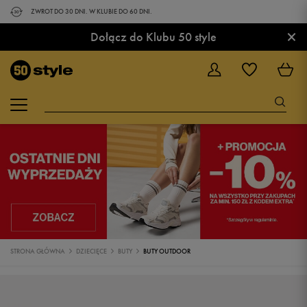
ZWROT DO 30 DNI. W KLUBIE DO 60 DNI.
×
Dołącz do Klubu 50 style
STRONA GŁÓWNA
DZIECIĘCE
BUTY
BUTY OUTDOOR