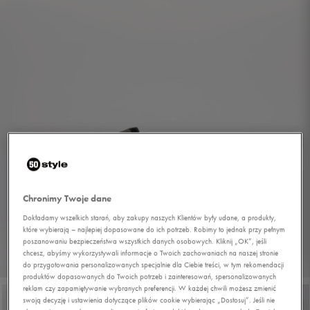
Chronimy Twoje dane
Dokładamy wszelkich starań, aby zakupy naszych Klientów były udane, a produkty,
które wybierają – najlepiej dopasowane do ich potrzeb. Robimy to jednak przy pełnym
poszanowaniu bezpieczeństwa wszystkich danych osobowych. Kliknij „OK”, jeśli
chcesz, abyśmy wykorzystywali informacje o Twoich zachowaniach na naszej stronie
1/9
do przygotowania personalizowanych specjalnie dla Ciebie treści, w tym rekomendacji
produktów dopasowanych do Twoich potrzeb i zainteresowań, spersonalizowanych
reklam czy zapamiętywanie wybranych preferencji. W każdej chwili możesz zmienić
swoją decyzję i ustawienia dotyczące plików cookie wybierając „Dostosuj”. Jeśli nie