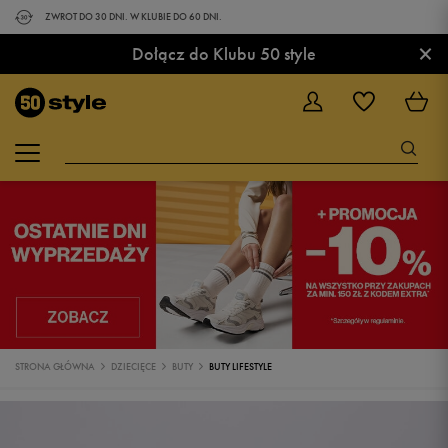
ZWROT DO 30 DNI. W KLUBIE DO 60 DNI.
×
Dołącz do Klubu 50 style
STRONA GŁÓWNA
DZIECIĘCE
BUTY
BUTY LIFESTYLE