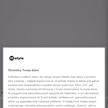
Chronimy Twoje dane
Dokładamy wszelkich starań, aby zakupy naszych Klientów były udane, a produkty,
które wybierają – najlepiej dopasowane do ich potrzeb. Robimy to jednak przy pełnym
poszanowaniu bezpieczeństwa wszystkich danych osobowych. Kliknij „OK”, jeśli
chcesz, abyśmy wykorzystywali informacje o Twoich zachowaniach na naszej stronie
1/9
PROMO: DO -30%
do przygotowania personalizowanych specjalnie dla Ciebie treści, w tym rekomendacji
produktów dopasowanych do Twoich potrzeb i zainteresowań, spersonalizowanych
reklam czy zapamiętywanie wybranych preferencji. W każdej chwili możesz zmienić
swoją decyzję i ustawienia dotyczące plików cookie wybierając „Dostosuj”. Jeśli nie