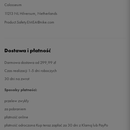
Colosseum
11213 NL Hilversum, Netherlands
Product.Safety.EMEA@nike.com
Dostawa i płatność
Darmowa dostawa od 299,99 zł
Czas realizacji 1-5 dni roboczych
30 dni na zwrot
Sposoby płatności:
przelew zwykły
za pobraniem
płatność online
płatność odroczona Kup teraz zapłać za 30 dni z Klarną lub PayPo