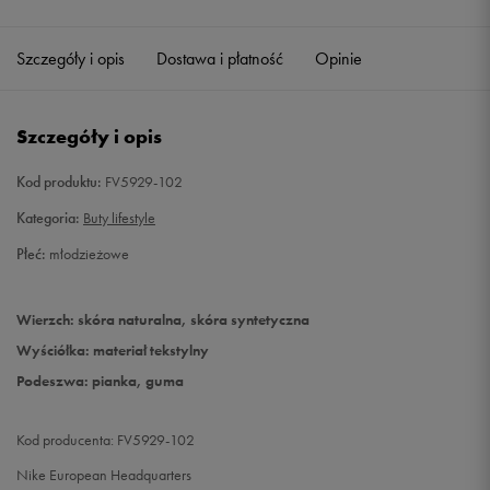
36,5
23,5 cm
Szczegóły i opis
Dostawa i płatność
Opinie
37,5
23,5 cm
Szczegóły i opis
38
24 cm
Kod produktu:
FV5929-102
38,5
24 cm
Kategoria:
Buty lifestyle
39
24,5 cm
Powiadom o dostępności
Płeć:
młodzieżowe
40
25 cm
Powiadom o dostępności
Wierzch: skóra naturalna, skóra syntetyczna
Wyściółka: materiał tekstylny
Podeszwa: pianka, guma
Kod producenta: FV5929-102
Nike European Headquarters