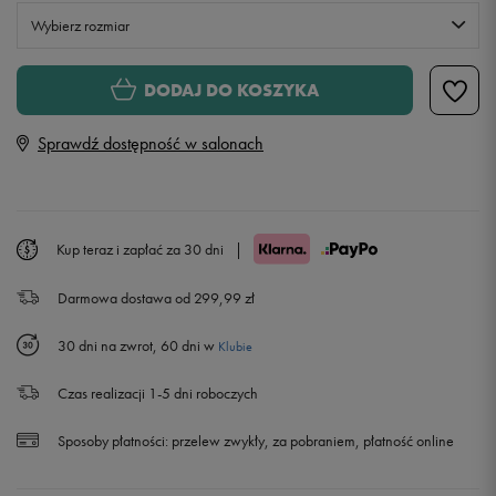
Wybierz rozmiar
Rozmiary EU
Rozmiary US
DODAJ DO KOSZYKA
32
20 cm
Powiadom o dostępności
Sprawdź dostępność w salonach
33
20,5 cm
Powiadom o dostępności
33,5
21 cm
Powiadom o dostępności
Kup teraz i zapłać za 30 dni
|
Darmowa dostawa od 299,99 zł
34
21,5 cm
Powiadom o dostępności
30 dni na zwrot, 60 dni w
Klubie
35
22 cm
Powiadom o dostępności
Czas realizacji 1-5 dni roboczych
35,5
22,5 cm
Powiadom o dostępności
Sposoby płatności:
przelew zwykły, za pobraniem, płatność online
36
23 cm
Powiadom o dostępności