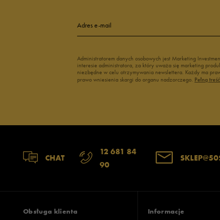
Adres e-mail
Administratorem danych osobowych jest Marketing Investme
interesie administratora, za który uważa się marketing pro
niezbędne w celu otrzymywania newslettera. Każdy ma prawo
prawo wniesienia skargi do organu nadzorczego.
Pełną treś
12 681 84
CHAT
SKLEP@50
90
Obsługa klienta
Informacje