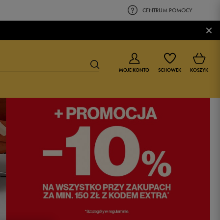
CENTRUM POMOCY
×
MOJE KONTO
SCHOWEK
KOSZYK
BUTY DLA CHŁOPCA
BUTY DLA DZIEWCZYNKI
0-4 lat
0-4 lat
4-8 lat
4-8 lat
9-16 lat
9-16 lat