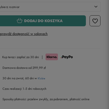
bierz rozmiar
Rozmiary EU
Rozmiary US
DODAJ DO KOSZYKA
128 -132 cm
prawdź dostępność w salonach
132 - 147 cm
147 - 163 cm
Kup teraz i zapłać za 30 dni
|
163 - 175 cm
Darmowa dostawa od 299,99 zł
30 dni na zwrot, 60 dni w
Klubie
Czas realizacji 1-5 dni roboczych
Sposoby płatności:
przelew zwykły, za pobraniem, płatność online