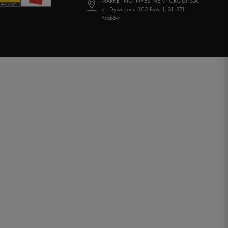
MARKETING INVESTMENT GROUP S.A.
os. Dywizjonu 303 Paw. 1, 31-871
Kraków