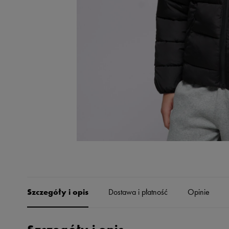
Skechers
Timberland
Umbro
Under Armour
Up8
U.S. Polo ASSN.
Vans
Szczegóły i opis
Dostawa i płatność
Opinie