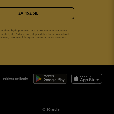
ZAPISZ SIĘ
wyżej dane będą przetwarzane w prawnie uzasadnionym
i handlowych. Podanie danych jest dobrowolne, aczkolwiek
owania, usunięcia lub ograniczenia przetwarzania oraz
Pobierz aplikację
O 50 style