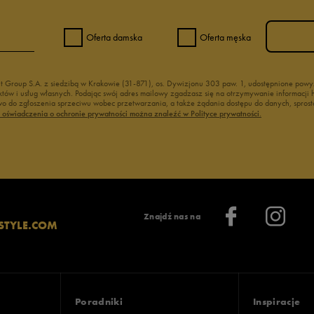
Oferta damska
Oferta męska
nt Group S.A. z siedzibą w Krakowie (31-871), os. Dywizjonu 303 paw. 1, udostępnione po
duktów i usług własnych. Podając swój adres mailowy zgadzasz się na otrzymywanie informacj
 do zgłoszenia sprzeciwu wobec przetwarzania, a także żądania dostępu do danych, sprost
ć oświadczenia o ochronie prywatności można znaleźć w Polityce prywatności.
Znajdź nas na
STYLE.COM
Poradniki
Inspiracje