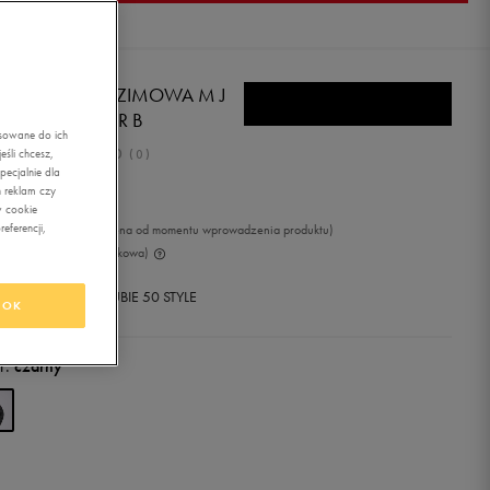
RDAN KURTKA ZIMOWA M J
OOKLYN PUFFER B
asowane do ich
0.0
śli chcesz,
(
0
)
ecjalnie dla
9,99
zł
z Vat
 reklam czy
w cookie
eferencji,
99
zł
-9%
(najniższa cena od momentu wprowadzenia produktu)
99
zł
-9%
(cena początkowa)
+ 1950 PKT W
KLUBIE 50 STYLE
OK
r:
czarny