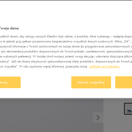
Nerki
Nerki
Fila
DC
New Balance
idas Crazychaos
orty Umbro
AUR RUN 3.0 EL C
Plecaki
Plecaki
Jordan
Empire
Nike
ebok Court Advance
Torby sportowe
Torby sportowe
ADI
Levi's
Fila
Puma
idas VL Court
Twoje dane
Pielęgnacja obuwia
Akcesoria
Lacoste
Jordan
Reebok
piłkarskie
elkich starań, aby zakupy naszych Klientów były udane, a produkty, które wybierają – najlepiej dop
Szaliki i rękawiczki
my to jednak przy pełnym poszanowaniu bezpieczeństwa wszystkich danych osobowych. Kliknij „OK”, je
New Balance
Levi's
Skechers
Pielęgnacja obuwia
ystywali informacje o Twoich zachowaniach na naszej stronie do przygotowania personalizowanych sp
97
Czapki zimowe
, w tym rekomendacji produktów dopasowanych do Twoich potrzeb i zainteresowań, spersonalizowanych
New Era
Lacoste
Umbro
Akcesoria
e wybranych preferencji. W każdej chwili możesz zmienić swoją decyzję i ustawienia dotyczące plikó
104,
narciarskie
stosuj”. Jeśli nie chcesz otrzymywać spersonalizowanej oferty produktów, dopasowanych do Twoich pr
Nike
New Balance
Vans
129,
ć wszystkie”. W celu uzyskania więcej informacji, przeczytaj naszą
politykę prywatności.
Szaliki i rękawiczki
Oto
New Era
Czapki zimowe
tosuj
Odrzuć wszystkie
Puma
Nike
Reebok
Oto
Kolo
Sizeer
Puma
Skechers
Reebok
Umbro
Sizeer