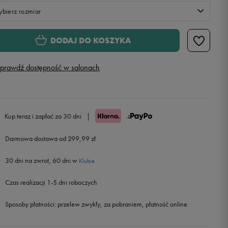
bierz rozmiar
Rozmiary EU
Rozmiary US
DODAJ DO KOSZYKA
28
16,6 cm
prawdź dostępność w salonach
29
17,4 cm
Powiadom o dostępności
30
17,8 cm
Powiadom o dostępności
Kup teraz i zapłać za 30 dni
|
31
18,7 cm
Powiadom o dostępności
Darmowa dostawa od 299,99 zł
30 dni na zwrot, 60 dni w
32
19,5 cm
Powiadom o dostępności
Klubie
Czas realizacji 1-5 dni roboczych
33
20 cm
Powiadom o dostępności
Sposoby płatności:
przelew zwykły, za pobraniem, płatność online
34
20,8 cm
Powiadom o dostępności