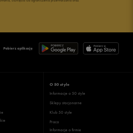
owania, usunięcia lub ograniczenia przetwarzania oraz
Pobierz aplikację
O 50 style
Informacje o 50 style
Sklepy stacjonarne
ie
Klub 50 style
skie
Praca
Informacje o firmie