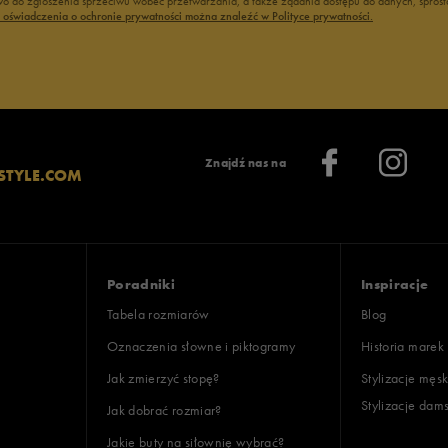
 do zgłoszenia sprzeciwu wobec przetwarzania, a także żądania dostępu do danych, sprost
oki
ć oświadczenia o ochronie prywatności można znaleźć w Polityce prywatności.
lientów
Znajdź nas na
STYLE.COM
Wyczyść
Szukaj
Poradniki
Inspiracje
Tabela rozmiarów
Blog
Oznaczenia słowne i piktogramy
Historia marek
Jak zmierzyć stopę?
Stylizacje męsk
Stylizacje dam
Jak dobrać rozmiar?
Jakie buty na siłownię wybrać?