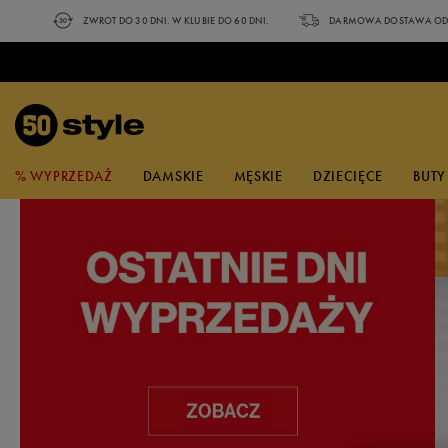
ZWROT DO 30 DNI. W KLUBIE DO 60 DNI.
DARMOWA DOSTAWA OD 
% WYPRZEDAŻ
DAMSKIE
MĘSKIE
DZIECIĘCE
BUTY
NA CZASIE
ZOBACZ
NA CZASIE
POPULARNE KOLEKCJE
ZOBACZ
ZOBACZ NOWE
PO
NA
WYPRZEDAŻ
BUTY
BUTY
BUTY
BUTY
UBRANIA
AKCESORIA
MARKI
SPORT
KATEGORIA
UBRANIA
UBRANIA
UBRANIA
A
A
A
KOLEKCJE
adidas
Outdoor i sporty zimowe
Buty
Sneakersy
Sneakersy
Sandały
Sneakersy
Koszulki
Czapki z daszkiem
Buty
Koszulki
Koszulki
Koszulki
Klapki adidas
Dobierz bluzę do spodni
Torby Nike
Reebok Glide
Klapki basenowe
Va
T-
adidas Streettalk
Champion
Bieganie i trening
Ubrania
Trampki
Trampki
Sneakersy
Trampki
Koszulki polo
Okulary
Ubrania
Topy
Koszulki Polo
Spodenki
Sneakersy adidas
Na trening
Skarpetki Umbro
adidas VL Court Bold
Zestawy do ćwiczeń
ad
T-
przeciwsłoneczne
New Balance 408
Confront
Piłka nożna
Akcesoria
Klapki
Klapki
Trampki
Klapki
Topy
Akcesoria
Spodenki
Spodenki
Bluzy
Sneakersy New Balance
Nike Club Fleece
Skarpetki adidas
Nike Gamma Force
Akcesoria treningowe
Fi
T-
Skarpetki
adidas Barreda
Converse
Pływanie
Sandały
Sandały
Klapki
Sandały
Spodenki
Koszulki Polo
Kąpielówki
Spodnie
Sneakersy Reebok
Nike Sportswear
Skarpetki Nike
Puma Club II Era
Ni
T-
Bielizna
New Balance 373
DC
Buty do biegania
Buty do biegania
Buty do biegania
Buty do biegania
Kąpielówki
Sukienki
Topy
Legginsy
Sneakersy Nike
adidas 3 stripes
Skarpetki Reebok
Fila D Formation
Ni
Sz