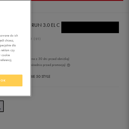
DAS TENSAUR RUN 3.0 EL C
asowane do ich
5.0
(
91
)
śli chcesz,
ecjalnie dla
,49
zł
z Vat
 reklam czy
w cookie
99
zł
-7%
(najniższa cena z 30 dni przed obniżką)
eferencji,
99
zł
-25%
(cena bezpośrednio przed promocją)
+ 650 PKT W
KLUBIE 50 STYLE
OK
r:
niebieski