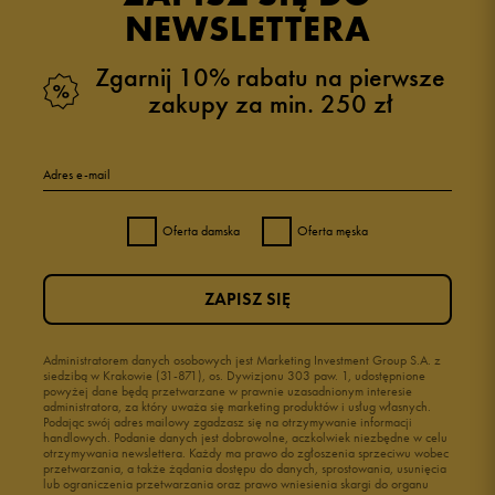
NEWSLETTERA
Zgarnij 10% rabatu na pierwsze
zakupy za min. 250 zł
Adres e-mail
Oferta damska
Oferta męska
ZAPISZ SIĘ
Administratorem danych osobowych jest Marketing Investment Group S.A. z
siedzibą w Krakowie (31-871), os. Dywizjonu 303 paw. 1, udostępnione
powyżej dane będą przetwarzane w prawnie uzasadnionym interesie
administratora, za który uważa się marketing produktów i usług własnych.
Podając swój adres mailowy zgadzasz się na otrzymywanie informacji
handlowych. Podanie danych jest dobrowolne, aczkolwiek niezbędne w celu
otrzymywania newslettera. Każdy ma prawo do zgłoszenia sprzeciwu wobec
przetwarzania, a także żądania dostępu do danych, sprostowania, usunięcia
lub ograniczenia przetwarzania oraz prawo wniesienia skargi do organu