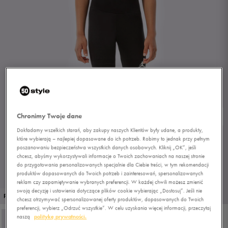
Chronimy Twoje dane
Dokładamy wszelkich starań, aby zakupy naszych Klientów były udane, a produkty,
które wybierają – najlepiej dopasowane do ich potrzeb. Robimy to jednak przy pełnym
poszanowaniu bezpieczeństwa wszystkich danych osobowych. Kliknij „OK”, jeśli
chcesz, abyśmy wykorzystywali informacje o Twoich zachowaniach na naszej stronie
do przygotowania personalizowanych specjalnie dla Ciebie treści, w tym rekomendacji
produktów dopasowanych do Twoich potrzeb i zainteresowań, spersonalizowanych
reklam czy zapamiętywanie wybranych preferencji. W każdej chwili możesz zmienić
swoją decyzję i ustawienia dotyczące plików cookie wybierając „Dostosuj”. Jeśli nie
1/4
PROMO: DO -30%
chcesz otrzymywać spersonalizowanej oferty produktów, dopasowanych do Twoich
preferencji, wybierz „Odrzuć wszystkie”. W celu uzyskania więcej informacji, przeczytaj
naszą
politykę prywatności.