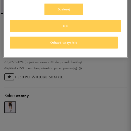
Dostosuj
OK
JORDAN SZORTY
ESSENTIALS BIKE G
Odrzuć wszystkie
0.0
(
0
)
59,49
zł
z Vat
67,49
zł
-12%
(najniższa cena z 30 dni przed obniżką)
69,99
zł
-15%
(cena bezpośrednio przed promocją)
+ 350 PKT W
KLUBIE 50 STYLE
Kolor:
czarny