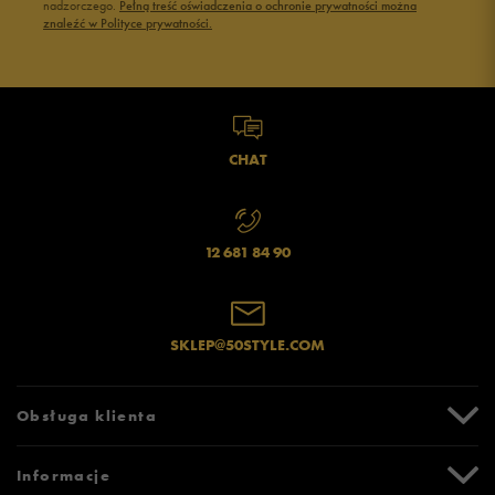
nadzorczego.
Pełną treść oświadczenia o ochronie prywatności można
znaleźć w Polityce prywatności.
CHAT
12 681 84 90
SKLEP@50STYLE.COM
Obsługa klienta
Centrum Pomocy
Informacje
Zwroty i reklamacje