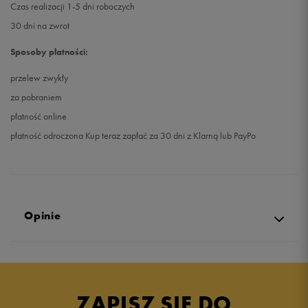
Czas realizacji 1-5 dni roboczych
30 dni na zwrot
Sposoby płatności:
przelew zwykły
za pobraniem
płatność online
płatność odroczona Kup teraz zapłać za 30 dni z Klarną lub PayPo
Opinie
Produkt nie posiada recenzji
ZAPISZ SIĘ DO