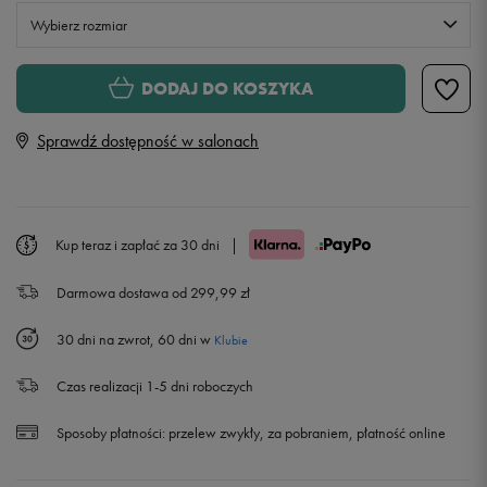
Wybierz rozmiar
Rozmiary EU
Rozmiary US
DODAJ DO KOSZYKA
122-128 cm
Sprawdź dostępność w salonach
128-140 cm
Powiadom o dostępności
140-155 cm
Powiadom o dostępności
Kup teraz i zapłać za 30 dni
|
Darmowa dostawa od 299,99 zł
155-159 cm
30 dni na zwrot, 60 dni w
Klubie
Czas realizacji 1-5 dni roboczych
Sposoby płatności:
przelew zwykły, za pobraniem, płatność online