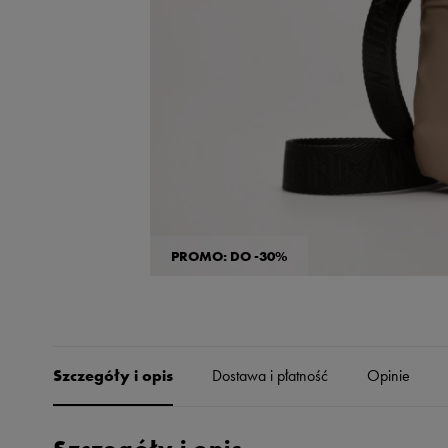
Skechers
Timberland
Umbro
Under Armour
Up8
U.S. Polo ASSN.
Vans
PROMO: DO -30%
Szczegóły i opis
Dostawa i płatność
Opinie