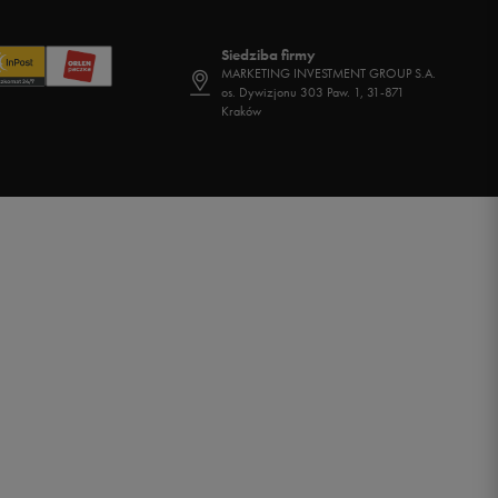
Siedziba firmy
MARKETING INVESTMENT GROUP S.A.
os. Dywizjonu 303 Paw. 1, 31-871
Kraków