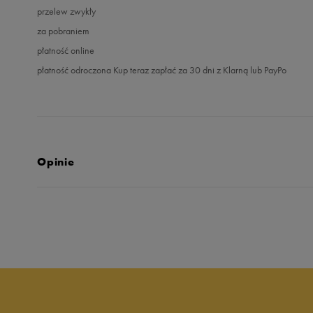
przelew zwykły
za pobraniem
płatność online
płatność odroczona Kup teraz zapłać za 30 dni z Klarną lub PayPo
Opinie
5.0
opinii klientów
3
z całego okresu
zebranych i zweryfikowanych przez