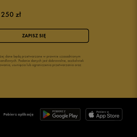
 250 zł
ZAPISZ SIĘ
wyżej dane będą przetwarzane w prawnie uzasadnionym
i handlowych. Podanie danych jest dobrowolne, aczkolwiek
owania, usunięcia lub ograniczenia przetwarzania oraz
Pobierz aplikację