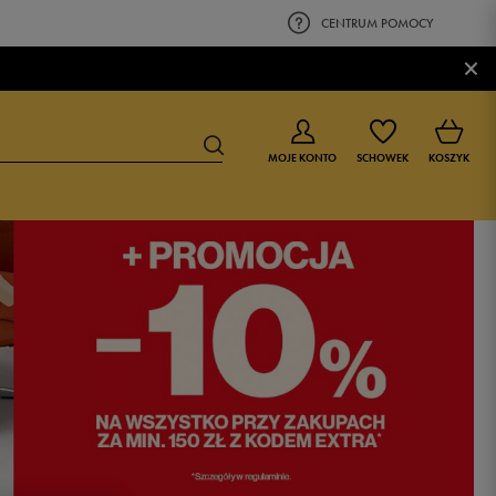
CENTRUM POMOCY
×
MOJE KONTO
SCHOWEK
KOSZYK
BUTY DLA CHŁOPCA
BUTY DLA DZIEWCZYNKI
0-4 lat
0-4 lat
4-8 lat
4-8 lat
9-16 lat
9-16 lat