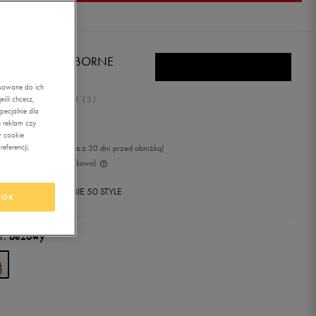
RDAN BAG AIRBORNE
TIVAL
asowane do ich
5.0
śli chcesz,
(
3
)
ecjalnie dla
,99
zł
z Vat
 reklam czy
w cookie
eferencji,
4
zł
-6%
(najniższa cena z 30 dni przed obniżką)
9
zł
-20%
(cena początkowa)
+ 425 PKT W
KLUBIE 50 STYLE
OK
r:
beżowy