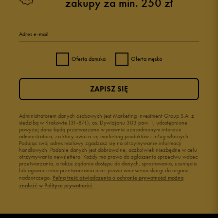
zakupy za min. 250 zł
5
97%
Adres e-mail
4
3%
Oferta damska
Oferta męska
3
0%
ZAPISZ SIĘ
2
0%
1
Administratorem danych osobowych jest Marketing Investment Group S.A. z
0%
siedzibą w Krakowie (31-871), os. Dywizjonu 303 paw. 1, udostępnione
powyżej dane będą przetwarzane w prawnie uzasadnionym interesie
administratora, za który uważa się marketing produktów i usług własnych.
Podając swój adres mailowy zgadzasz się na otrzymywanie informacji
handlowych. Podanie danych jest dobrowolne, aczkolwiek niezbędne w celu
otrzymywania newslettera. Każdy ma prawo do zgłoszenia sprzeciwu wobec
przetwarzania, a także żądania dostępu do danych, sprostowania, usunięcia
lub ograniczenia przetwarzania oraz prawo wniesienia skargi do organu
Jak zbieramy opinie?
nadzorczego.
Pełną treść oświadczenia o ochronie prywatności można
znaleźć w Polityce prywatności.
Opinie klientów