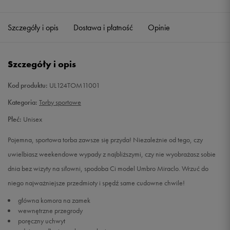
Szczegóły i opis
Dostawa i płatność
Opinie
Szczegóły i opis
Kod produktu:
UL124TOM11001
Kategoria:
Torby sportowe
Płeć:
Unisex
Pojemna, sportowa torba zawsze się przyda! Niezależnie od tego, czy
uwielbiasz weekendowe wypady z najbliższymi, czy nie wyobrażasz sobie
dnia bez wizyty na siłowni, spodoba Ci model Umbro Miraclo. Wrzuć do
niego najważniejsze przedmioty i spędź same cudowne chwile!
główna komora na zamek
wewnętrzne przegrody
poręczny uchwyt