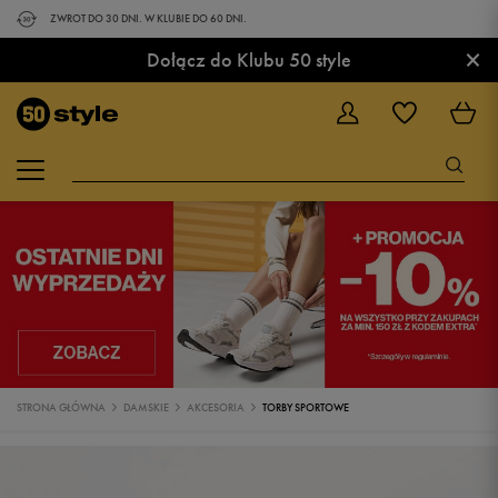
ZWROT DO 30 DNI. W KLUBIE DO 60 DNI.
×
Dołącz do Klubu 50 style
STRONA GŁÓWNA
DAMSKIE
AKCESORIA
TORBY SPORTOWE