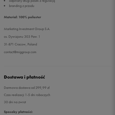
odpinany długi pasek z regulacją
branding z przodu
Materiał: 100% poliester
Marketing Investment Group S.A.
os. Dywizjonu 303 Paw. 1
31-871 Cracow, Poland
contact@miggroup.com
Dostawa i płatność
Darmowa dostawa od 299,99 zł
Czas realizacji 1-5 dni roboczych
30 dni na zwrot
Sposoby płatności: