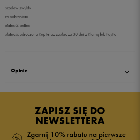
przelew zwykły
za pobraniem
płatność online
płatność odroczona Kup teraz zapłać za 30 dni z Klarną lub PayPo
Opinie
5.0
opinii klientów
34
z całego okresu
ZAPISZ SIĘ DO
zebranych i zweryfikowanych przez
NEWSLETTERA
Zgarnij 10% rabatu na pierwsze