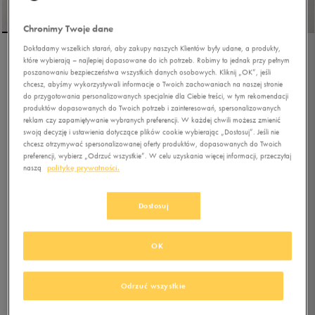
Chronimy Twoje dane
Dokładamy wszelkich starań, aby zakupy naszych Klientów były udane, a produkty,
które wybierają – najlepiej dopasowane do ich potrzeb. Robimy to jednak przy pełnym
UMBRO TORBA MIRACLO
poszanowaniu bezpieczeństwa wszystkich danych osobowych. Kliknij „OK”, jeśli
chcesz, abyśmy wykorzystywali informacje o Twoich zachowaniach na naszej stronie
do przygotowania personalizowanych specjalnie dla Ciebie treści, w tym rekomendacji
produktów dopasowanych do Twoich potrzeb i zainteresowań, spersonalizowanych
5.0
(
34
)
reklam czy zapamiętywanie wybranych preferencji. W każdej chwili możesz zmienić
35,99
zł
z Vat
swoją decyzję i ustawienia dotyczące plików cookie wybierając „Dostosuj”. Jeśli nie
chcesz otrzymywać spersonalizowanej oferty produktów, dopasowanych do Twoich
40,49
zł
-11%
(najniższa cena z 30 dni przed obniżką)
preferencji, wybierz „Odrzuć wszystkie”. W celu uzyskania więcej informacji, przeczytaj
44,99
zł
-20%
(cena bezpośrednio przed promocją)
naszą
politykę prywatności.
+ 225 PKT W
KLUBIE 50 STYLE
Dostosuj
Kolor:
czarny
OK
Odrzuć wszystkie