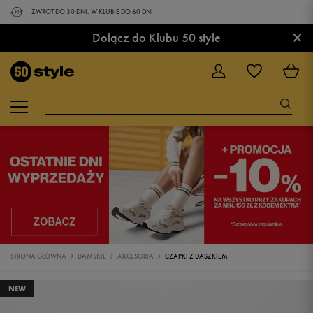
ZWROT DO 30 DNI. W KLUBIE DO 60 DNI.
×
Dołącz do Klubu 50 style
STRONA GŁÓWNA
DAMSKIE
AKCESORIA
CZAPKI Z DASZKIEM
NEW