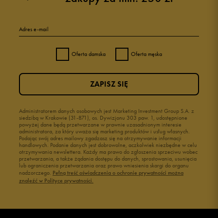
5
91%
Adres e-mail
4
6%
Oferta damska
Oferta męska
3
0%
ZAPISZ SIĘ
2
0%
1
Administratorem danych osobowych jest Marketing Investment Group S.A. z
3%
siedzibą w Krakowie (31-871), os. Dywizjonu 303 paw. 1, udostępnione
powyżej dane będą przetwarzane w prawnie uzasadnionym interesie
administratora, za który uważa się marketing produktów i usług własnych.
Podając swój adres mailowy zgadzasz się na otrzymywanie informacji
handlowych. Podanie danych jest dobrowolne, aczkolwiek niezbędne w celu
otrzymywania newslettera. Każdy ma prawo do zgłoszenia sprzeciwu wobec
przetwarzania, a także żądania dostępu do danych, sprostowania, usunięcia
lub ograniczenia przetwarzania oraz prawo wniesienia skargi do organu
Jak zbieramy opinie?
nadzorczego.
Pełną treść oświadczenia o ochronie prywatności można
znaleźć w Polityce prywatności.
Opinie klientów