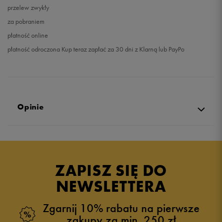
przelew zwykły
za pobraniem
płatność online
płatność odroczona Kup teraz zapłać za 30 dni z Klarną lub PayPo
Opinie
4.8
opinii klientów
35
z całego okresu
ZAPISZ SIĘ DO
zebranych i zweryfikowanych przez
NEWSLETTERA
Zgarnij 10% rabatu na pierwsze
zakupy za min. 250 zł