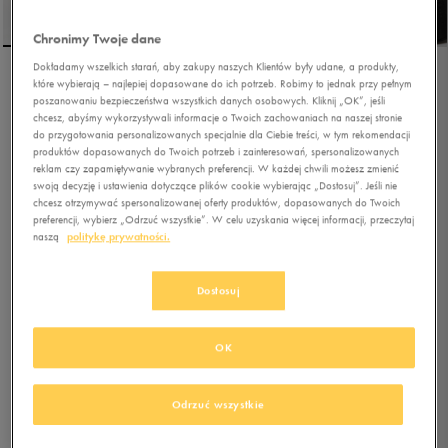
Chronimy Twoje dane
Dokładamy wszelkich starań, aby zakupy naszych Klientów były udane, a produkty,
które wybierają – najlepiej dopasowane do ich potrzeb. Robimy to jednak przy pełnym
NIKE CZAPKA U NK DF
poszanowaniu bezpieczeństwa wszystkich danych osobowych. Kliknij „OK”, jeśli
CLUB U CB MTSWSH
chcesz, abyśmy wykorzystywali informacje o Twoich zachowaniach na naszej stronie
do przygotowania personalizowanych specjalnie dla Ciebie treści, w tym rekomendacji
produktów dopasowanych do Twoich potrzeb i zainteresowań, spersonalizowanych
4.8
(
35
)
reklam czy zapamiętywanie wybranych preferencji. W każdej chwili możesz zmienić
107,99
zł
z Vat
swoją decyzję i ustawienia dotyczące plików cookie wybierając „Dostosuj”. Jeśli nie
chcesz otrzymywać spersonalizowanej oferty produktów, dopasowanych do Twoich
+ 600 PKT W
KLUBIE 50 STYLE
preferencji, wybierz „Odrzuć wszystkie”. W celu uzyskania więcej informacji, przeczytaj
naszą
politykę prywatności.
Kolor:
czarny
Dostosuj
OK
Odrzuć wszystkie
Wybierz rozmiar