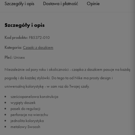
Szczegóły i opis
Dostawa i płatność
Opinie
Szczegóły i opis
Kod produktu:
FB5372-010
Kategoria:
Czapki z daszkiem
Płeć:
Unisex
Niezależnie od pory roku i okoliczności - czapka z daszkiem pasuje na każdą
pogodę i do każdej stylówki. Do tego ta od Nike ma prosty design i
uniwersalną kolorystykę - w sam raz do Twojej szafy.
sześciopanelowa konstrukcja
wygięty daszek
pasek do regulacji
perforacje na wierzchu
jednolita kolorystyka
metalowy Swoosh