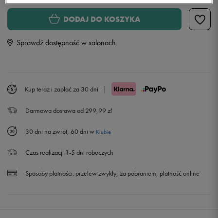
ONE SIZE
Powiadom o dostępności
DODAJ DO KOSZYKA
Sprawdź dostępność w salonach
M
L
Kup teraz i zapłać za 30 dni
|
XL
Powiadom o dostępności
Darmowa dostawa od 299,99 zł
30 dni na zwrot, 60 dni w
Klubie
Czas realizacji 1-5 dni roboczych
Sposoby płatności:
przelew zwykły, za pobraniem, płatność online