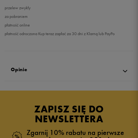
przelew zwykły
za pobraniem
płatność online
płatność odroczona Kup teraz zapłać za 30 dni z Klarną lub PayPo
Opinie
5.0
opinii klientów
48
z całego okresu
ZAPISZ SIĘ DO
zebranych i zweryfikowanych przez
NEWSLETTERA
Zgarnij 10% rabatu na pierwsze