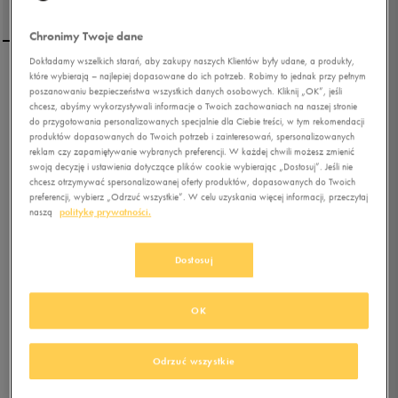
Chronimy Twoje dane
Dokładamy wszelkich starań, aby zakupy naszych Klientów były udane, a produkty,
które wybierają – najlepiej dopasowane do ich potrzeb. Robimy to jednak przy pełnym
UMBRO CZAPKA UMBRO
poszanowaniu bezpieczeństwa wszystkich danych osobowych. Kliknij „OK”, jeśli
MURLEIGH
chcesz, abyśmy wykorzystywali informacje o Twoich zachowaniach na naszej stronie
do przygotowania personalizowanych specjalnie dla Ciebie treści, w tym rekomendacji
produktów dopasowanych do Twoich potrzeb i zainteresowań, spersonalizowanych
5.0
(
48
)
reklam czy zapamiętywanie wybranych preferencji. W każdej chwili możesz zmienić
14,99
zł
z Vat
swoją decyzję i ustawienia dotyczące plików cookie wybierając „Dostosuj”. Jeśli nie
chcesz otrzymywać spersonalizowanej oferty produktów, dopasowanych do Twoich
23,99
zł
-38%
(najniższa cena z 30 dni przed obniżką)
preferencji, wybierz „Odrzuć wszystkie”. W celu uzyskania więcej informacji, przeczytaj
39,99
zł
-63%
(cena początkowa)
naszą
politykę prywatności.
+ 75 PKT W
KLUBIE 50 STYLE
Dostosuj
Kolor:
szary
OK
Odrzuć wszystkie