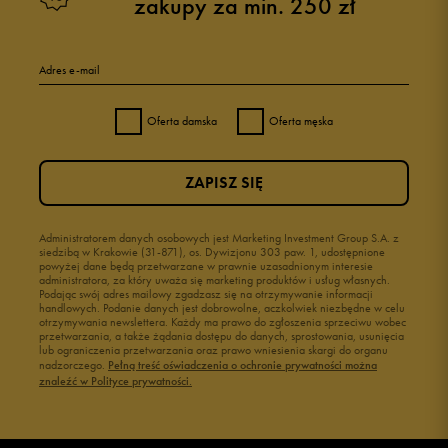
zakupy za min. 250 zł
5
96%
Adres e-mail
4
4%
Oferta damska
Oferta męska
3
0%
ZAPISZ SIĘ
2
0%
1
Administratorem danych osobowych jest Marketing Investment Group S.A. z
0%
siedzibą w Krakowie (31-871), os. Dywizjonu 303 paw. 1, udostępnione
powyżej dane będą przetwarzane w prawnie uzasadnionym interesie
administratora, za który uważa się marketing produktów i usług własnych.
Podając swój adres mailowy zgadzasz się na otrzymywanie informacji
handlowych. Podanie danych jest dobrowolne, aczkolwiek niezbędne w celu
otrzymywania newslettera. Każdy ma prawo do zgłoszenia sprzeciwu wobec
przetwarzania, a także żądania dostępu do danych, sprostowania, usunięcia
lub ograniczenia przetwarzania oraz prawo wniesienia skargi do organu
Jak zbieramy opinie?
nadzorczego.
Pełną treść oświadczenia o ochronie prywatności można
znaleźć w Polityce prywatności.
Opinie klientów