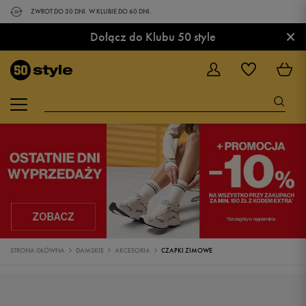
ZWROT DO 30 DNI. W KLUBIE DO 60 DNI.
×
Dołącz do Klubu 50 style
STRONA GŁÓWNA
DAMSKIE
AKCESORIA
CZAPKI ZIMOWE