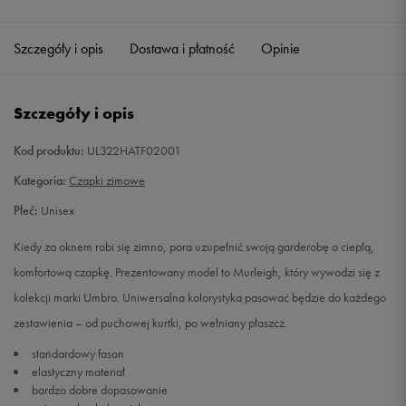
Szczegóły i opis
Dostawa i płatność
Opinie
Szczegóły i opis
Kod produktu:
UL322HATF02001
Kategoria:
Czapki zimowe
Płeć:
Unisex
Kiedy za oknem robi się zimno, pora uzupełnić swoją garderobę o ciepłą,
komfortową czapkę. Prezentowany model to Murleigh, który wywodzi się z
kolekcji marki Umbro. Uniwersalna kolorystyka pasować będzie do każdego
zestawienia – od puchowej kurtki, po wełniany płaszcz.
standardowy fason
elastyczny materiał
bardzo dobre dopasowanie