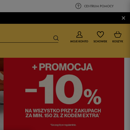
CENTRUM POMOCY
×
MOJE KONTO
SCHOWEK
KOSZYK
BUTY DLA CHŁOPCA
BUTY DLA DZIEWCZYNKI
0-4 lat
0-4 lat
4-8 lat
4-8 lat
9-16 lat
9-16 lat