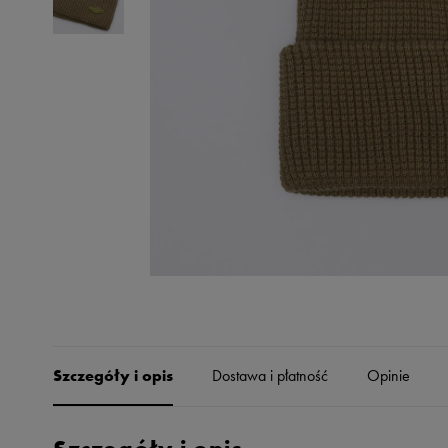
Skechers
Timberland
Umbro
Under Armour
Up8
U.S. Polo ASSN.
Vans
Szczegóły i opis
Dostawa i płatność
Opinie