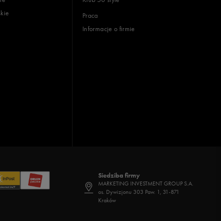
skie
Praca
Informacje o firmie
Siedziba firmy
MARKETING INVESTMENT GROUP S.A.
os. Dywizjonu 303 Paw. 1, 31-871
Kraków