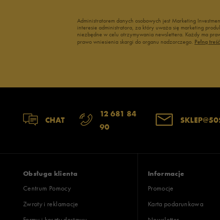
3
Administratorem danych osobowych jest Marketing Investme
interesie administratora, za który uważa się marketing pro
2
niezbędne w celu otrzymywania newslettera. Każdy ma prawo
prawo wniesienia skargi do organu nadzorczego.
Pełną treś
1
12 681 84
Jak zbieramy opinie?
CHAT
SKLEP@50
90
Opinie k
Obsługa klienta
Informacje
Centrum Pomocy
Promocje
Zwroty i reklamacje
Karta podarunkowa
Formy i koszty dostawy
Newsletter