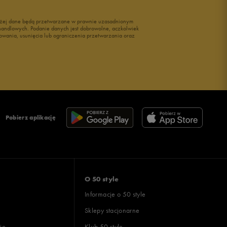
wyżej dane będą przetwarzane w prawnie uzasadnionym
i handlowych. Podanie danych jest dobrowolne, aczkolwiek
owania, usunięcia lub ograniczenia przetwarzania oraz
Pobierz aplikację
O 50 style
Informacje o 50 style
Sklepy stacjonarne
ie
Klub 50 style