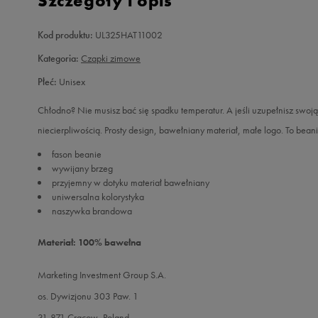
Szczegóły i opis
Kod produktu:
UL325HAT11002
Kategoria:
Czapki zimowe
Płeć:
Unisex
Chłodno? Nie musisz bać się spadku temperatur. A jeśli uzupełnisz swoj
niecierpliwością. Prosty design, bawełniany materiał, małe logo. To beani
fason beanie
wywijany brzeg
przyjemny w dotyku materiał bawełniany
uniwersalna kolorystyka
naszywka brandowa
Materiał: 100% bawełna
Marketing Investment Group S.A.
os. Dywizjonu 303 Paw. 1
31-871 Cracow, Poland