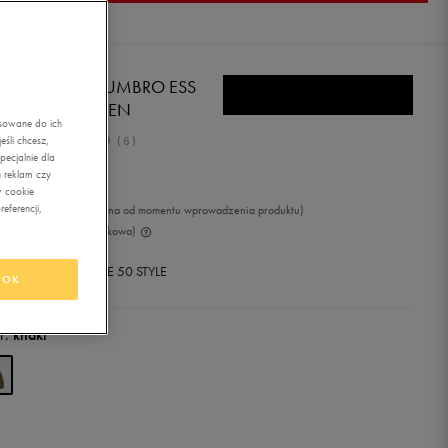
BRO CZAPKA UMBRO ESS
ALL LOGO GREEN
asowane do ich
5.0
śli chcesz,
(
6
)
ecjalnie dla
99
zł
z Vat
 reklam czy
w cookie
eferencji,
9
zł
-41%
(najniższa cena od momentu wprowadzenia produktu)
9
zł
-75%
(cena początkowa)
+ 50 PKT W
KLUBIE 50 STYLE
OK
r:
khaki