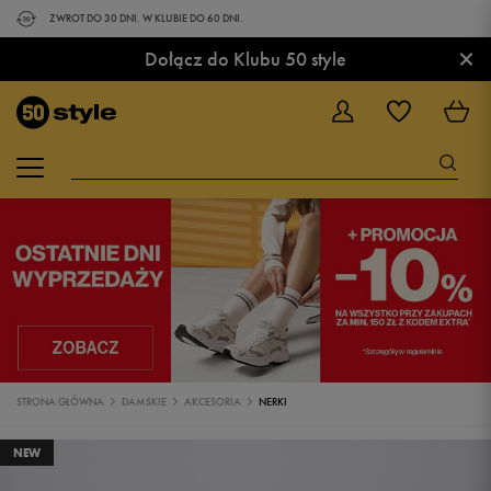
ZWROT DO 30 DNI. W KLUBIE DO 60 DNI.
×
Dołącz do Klubu 50 style
STRONA GŁÓWNA
DAMSKIE
AKCESORIA
NERKI
NEW