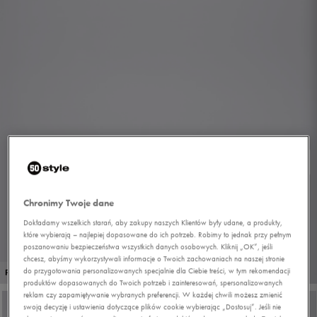
Chronimy Twoje dane
Dokładamy wszelkich starań, aby zakupy naszych Klientów były udane, a produkty,
które wybierają – najlepiej dopasowane do ich potrzeb. Robimy to jednak przy pełnym
poszanowaniu bezpieczeństwa wszystkich danych osobowych. Kliknij „OK”, jeśli
chcesz, abyśmy wykorzystywali informacje o Twoich zachowaniach na naszej stronie
1/7
do przygotowania personalizowanych specjalnie dla Ciebie treści, w tym rekomendacji
PROMO: DO -30%
produktów dopasowanych do Twoich potrzeb i zainteresowań, spersonalizowanych
reklam czy zapamiętywanie wybranych preferencji. W każdej chwili możesz zmienić
swoją decyzję i ustawienia dotyczące plików cookie wybierając „Dostosuj”. Jeśli nie