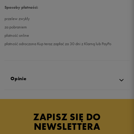
Sposoby płatności:
przelew zwykły
za pobraniem
płatność online
płatność odroczona Kup teraz zapłać za 30 dni z Klarną lub PayPo
Opinie
Produkt nie posiada recenzji
ZAPISZ SIĘ DO
NEWSLETTERA