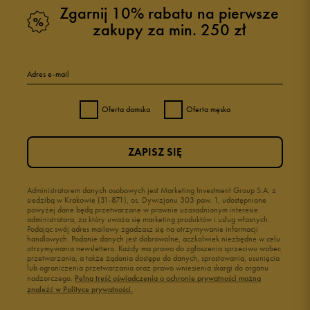
Zgarnij 10% rabatu na pierwsze
zakupy za min. 250 zł
Adres e-mail
Oferta damska
Oferta męska
ZAPISZ SIĘ
Administratorem danych osobowych jest Marketing Investment Group S.A. z
siedzibą w Krakowie (31-871), os. Dywizjonu 303 paw. 1, udostępnione
powyżej dane będą przetwarzane w prawnie uzasadnionym interesie
administratora, za który uważa się marketing produktów i usług własnych.
Podając swój adres mailowy zgadzasz się na otrzymywanie informacji
handlowych. Podanie danych jest dobrowolne, aczkolwiek niezbędne w celu
otrzymywania newslettera. Każdy ma prawo do zgłoszenia sprzeciwu wobec
przetwarzania, a także żądania dostępu do danych, sprostowania, usunięcia
lub ograniczenia przetwarzania oraz prawo wniesienia skargi do organu
nadzorczego.
Pełną treść oświadczenia o ochronie prywatności można
znaleźć w Polityce prywatności.