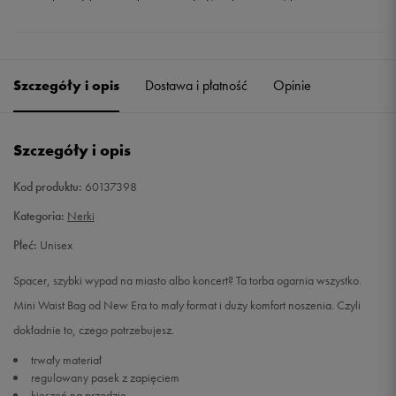
Szczegóły i opis
Dostawa i płatność
Opinie
Szczegóły i opis
Kod produktu:
60137398
Kategoria:
Nerki
Płeć:
Unisex
Spacer, szybki wypad na miasto albo koncert? Ta torba ogarnia wszystko.
Mini Waist Bag od New Era to mały format i duży komfort noszenia. Czyli
dokładnie to, czego potrzebujesz.
trwały materiał
regulowany pasek z zapięciem
kieszeń na przodzie