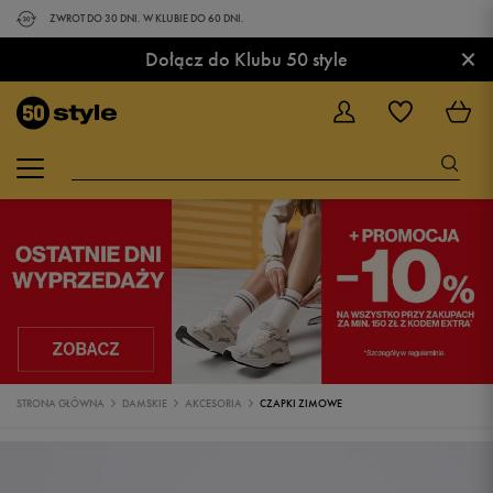
ZWROT DO 30 DNI. W KLUBIE DO 60 DNI.
×
Dołącz do Klubu 50 style
STRONA GŁÓWNA
DAMSKIE
AKCESORIA
CZAPKI ZIMOWE