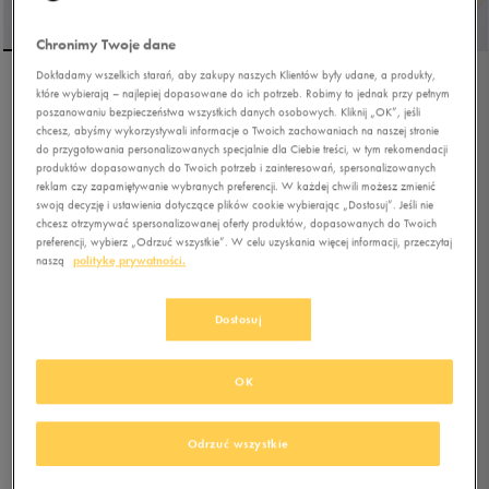
Chronimy Twoje dane
Dokładamy wszelkich starań, aby zakupy naszych Klientów były udane, a produkty,
które wybierają – najlepiej dopasowane do ich potrzeb. Robimy to jednak przy pełnym
UMBRO CZAPKA UMBRO
poszanowaniu bezpieczeństwa wszystkich danych osobowych. Kliknij „OK”, jeśli
ESS BEIGE
chcesz, abyśmy wykorzystywali informacje o Twoich zachowaniach na naszej stronie
do przygotowania personalizowanych specjalnie dla Ciebie treści, w tym rekomendacji
produktów dopasowanych do Twoich potrzeb i zainteresowań, spersonalizowanych
5.0
(
3
)
reklam czy zapamiętywanie wybranych preferencji. W każdej chwili możesz zmienić
9,99
zł
z Vat
swoją decyzję i ustawienia dotyczące plików cookie wybierając „Dostosuj”. Jeśli nie
chcesz otrzymywać spersonalizowanej oferty produktów, dopasowanych do Twoich
14,99
zł
-33%
(najniższa cena od momentu wprowadzenia produktu)
preferencji, wybierz „Odrzuć wszystkie”. W celu uzyskania więcej informacji, przeczytaj
39,99
zł
-75%
(cena początkowa)
naszą
politykę prywatności.
+ 50 PKT W
KLUBIE 50 STYLE
Dostosuj
Kolor:
beżowy
OK
Odrzuć wszystkie