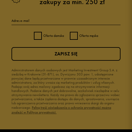
zakupy za min. 250 zł
5
100%
Adres e-mail
4
0%
Oferta damska
Oferta męska
3
0%
ZAPISZ SIĘ
2
0%
1
Administratorem danych osobowych jest Marketing Investment Group S.A. z
0%
siedzibą w Krakowie (31-871), os. Dywizjonu 303 paw. 1, udostępnione
powyżej dane będą przetwarzane w prawnie uzasadnionym interesie
administratora, za który uważa się marketing produktów i usług własnych.
Podając swój adres mailowy zgadzasz się na otrzymywanie informacji
handlowych. Podanie danych jest dobrowolne, aczkolwiek niezbędne w celu
otrzymywania newslettera. Każdy ma prawo do zgłoszenia sprzeciwu wobec
przetwarzania, a także żądania dostępu do danych, sprostowania, usunięcia
lub ograniczenia przetwarzania oraz prawo wniesienia skargi do organu
Jak zbieramy opinie?
nadzorczego.
Pełną treść oświadczenia o ochronie prywatności można
znaleźć w Polityce prywatności.
Opinie klientów