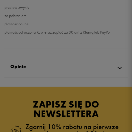
przelew zwykły
za pobraniem
płatność online
płatność odroczona Kup teraz zapłać za 30 dni z Klarną lub PayPo
Opinie
5.0
opinii klientów
3
z całego okresu
ZAPISZ SIĘ DO
zebranych i zweryfikowanych przez
NEWSLETTERA
Zgarnij 10% rabatu na pierwsze