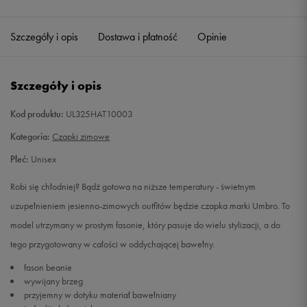
Szczegóły i opis
Dostawa i płatność
Opinie
Szczegóły i opis
Kod produktu:
UL325HAT10003
Kategoria:
Czapki zimowe
Płeć:
Unisex
Robi się chłodniej? Bądź gotowa na niższe temperatury - świetnym
uzupełnieniem jesienno-zimowych outfitów będzie czapka marki Umbro. To
model utrzymany w prostym fasonie, który pasuje do wielu stylizacji, a do
tego przygotowany w całości w oddychającej bawełny.
fason beanie
wywijany brzeg
przyjemny w dotyku materiał bawełniany