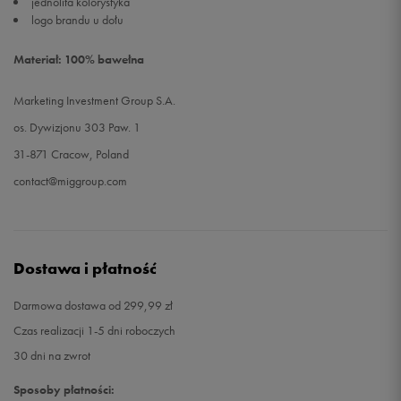
jednolita kolorystyka
logo brandu u dołu
Materiał: 100% bawełna
Marketing Investment Group S.A.
os. Dywizjonu 303 Paw. 1
31-871 Cracow, Poland
contact@miggroup.com
Dostawa i płatność
Darmowa dostawa od 299,99 zł
Czas realizacji 1-5 dni roboczych
30 dni na zwrot
Sposoby płatności: