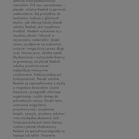
spełniać kilka podstawowych
Reebok
warunków. Od razu uprzedzamy –
Nike
plecaki szkolne Reebok to pewność
Sizeer
zadowolenia. Ale przejdźmy do
Oto
konkretów. Jednym z głównych
Skechers
atutów, jaki oferuje każdy plecak
Puma
szkolny Reebok, jest wyjątkowa
Umbro
trwałość. Modele wykonane są z
Reebok
wysokiej jakości i łatwych w
Vans
czyszczeniu materiałów, dzięki
Sizeer
czemu są odporne na codzienne
zużycie i mogą służyć przez długi
Skechers
czas. Mocne szwy, solidne zamki
błyskawiczne i wytrzymałe tkaniny
Timberland
to gwarancja, że plecak Reebok
szkolny przetrwa nawet
Umbro
najbardziej intensywne
użytkowanie. Kolejną zaletą jest
Under Armour
funkcjonalność. Plecaki szkolne
Reebok są zaprojektowane z myślą
Up8
o wygodzie dzieciaków. Liczne
kieszenie i przegródki ułatwiają
U.S. Polo ASSN.
organizację i szybki dostęp do
potrzebnych rzeczy. Dzięki temu
Vans
uczniowie mogą łatwo
przechowywać i znajdować
książki, zeszyty, przybory szkolne i
inne niezbędne akcesoria. Jeśli
Twoja pociecha jest nieco starsza,
wybierz plecak młodzieżowy
Reebok ze specjalną przegrodą na
laptopa lub tablet. Noszenie