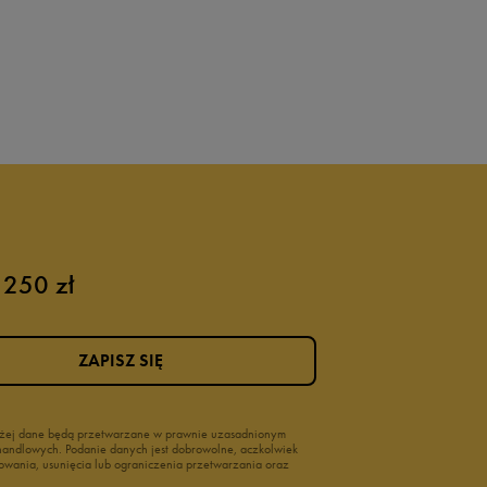
 250 zł
ZAPISZ SIĘ
wyżej dane będą przetwarzane w prawnie uzasadnionym
i handlowych. Podanie danych jest dobrowolne, aczkolwiek
owania, usunięcia lub ograniczenia przetwarzania oraz