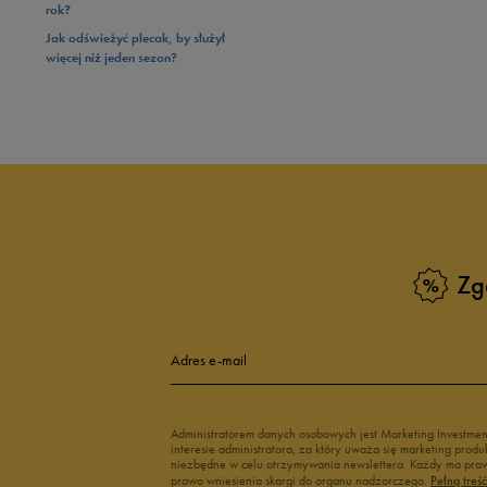
rok?
Jak odświeżyć plecak, by służył
więcej niż jeden sezon?
Zg
Adres e-mail
Administratorem danych osobowych jest Marketing Investme
interesie administratora, za który uważa się marketing pro
niezbędne w celu otrzymywania newslettera. Każdy ma prawo
prawo wniesienia skargi do organu nadzorczego.
Pełną treś