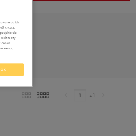
asowane do ich
śli chcesz,
ecjalnie dla
 reklam czy
w cookie
eferencji,
OK
z
1