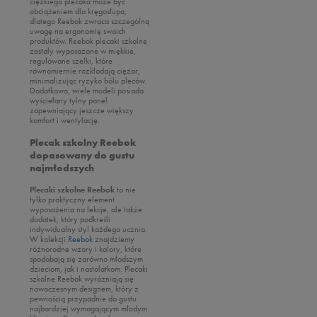
ciężkiego plecaka może być
obciążeniem dla kręgosłupa,
dlatego Reebok zwraca szczególną
uwagę na ergonomię swoich
produktów. Reebok plecaki szkolne
zostały wyposażone w miękkie,
regulowane szelki, które
równomiernie rozkładają ciężar,
minimalizując ryzyko bólu pleców.
Dodatkowo, wiele modeli posiada
wyściełany tylny panel
zapewniający jeszcze większy
komfort i wentylację.
Plecak szkolny Reebok
dopasowany do gustu
najmłodszych
Plecaki szkolne Reebok
to nie
tylko praktyczny element
wyposażenia na lekcje, ale także
dodatek, który podkreśli
indywidualny styl każdego ucznia.
W kolekcji
Reebok
znajdziemy
różnorodne wzory i kolory, które
spodobają się zarówno młodszym
dzieciom, jak i nastolatkom. Plecaki
szkolne Reebok wyróżniają się
nowoczesnym designem, który z
pewnością przypadnie do gustu
najbardziej wymagającym młodym