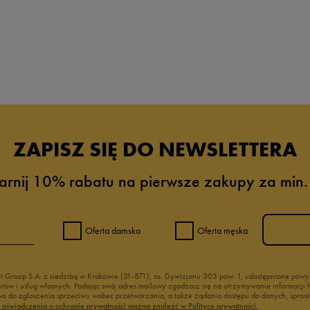
ZAPISZ SIĘ DO NEWSLETTERA
arnij 10% rabatu na pierwsze zakupy za min.
Oferta damska
Oferta męska
nt Group S.A. z siedzibą w Krakowie (31-871), os. Dywizjonu 303 paw. 1, udostępnione po
duktów i usług własnych. Podając swój adres mailowy zgadzasz się na otrzymywanie informacj
 do zgłoszenia sprzeciwu wobec przetwarzania, a także żądania dostępu do danych, sprost
ć oświadczenia o ochronie prywatności można znaleźć w Polityce prywatności.