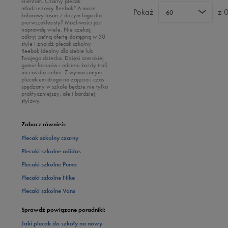
klientom. Czarny plecak
młodzieżowy Reebok? A może
Pokaż
z 
60
kolorowy fason z dużym logo dla
pierwszoklasisty? Możliwości jest
naprawdę wiele. Nie czekaj,
odkryj pełną ofertę dostępną w 50
style i znajdź plecak szkolny
Reebok idealny dla siebie lub
Twojego dziecka. Dzięki szerokiej
gamie fasonów i odcieni każdy trafi
na coś dla siebie. Z wymarzonym
plecakiem droga na zajęcia i czas
spędzany w szkole będzie nie tylko
praktyczniejszy, ale i bardziej
stylowy.
Zobacz również:
Plecak szkolny czarny
Plecaki szkolne adidas
Plecaki szkolne Puma
Plecaki szkolne Nike
Plecaki szkolne Vans
Sprawdź powiązane poradniki:
Jaki plecak do szkoły na nowy