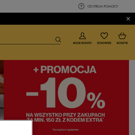
CENTRUM POMOCY
×
MOJE KONTO
SCHOWEK
KOSZYK
BUTY DLA CHŁOPCA
BUTY DLA DZIEWCZYNKI
0-4 lat
0-4 lat
4-8 lat
4-8 lat
9-16 lat
9-16 lat