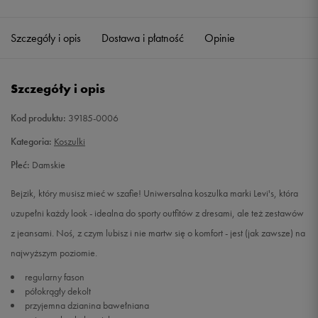
Szczegóły i opis
Dostawa i płatność
Opinie
Szczegóły i opis
Kod produktu:
39185-0006
Kategoria:
Koszulki
Płeć:
Damskie
Bejzik, który musisz mieć w szafie! Uniwersalna koszulka marki Levi's, która
uzupełni każdy look - idealna do sporty outfitów z dresami, ale też zestawów
z jeansami. Noś, z czym lubisz i nie martw się o komfort - jest (jak zawsze) na
najwyższym poziomie.
regularny fason
półokrągły dekolt
przyjemna dzianina bawełniana