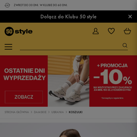
ZWROT DO 30 DNI. W KLUBIE DO 60 DNI.
×
Dołącz do Klubu 50 style
STRONA GŁÓWNA
DAMSKIE
UBRANIA
KOSZULKI