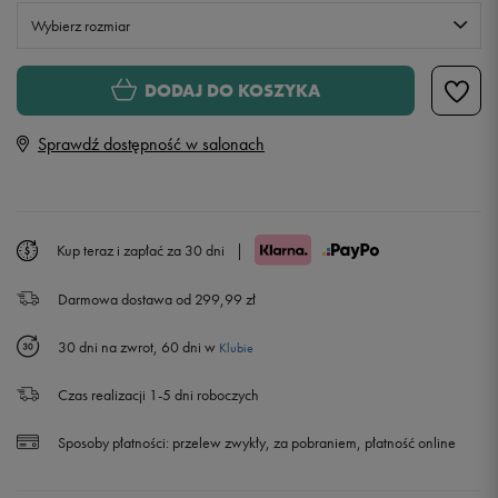
Wybierz rozmiar
XS
DODAJ DO KOSZYKA
Sprawdź dostępność w salonach
S
M
Kup teraz i zapłać za 30 dni
|
L
Powiadom o dostępności
Darmowa dostawa od 299,99 zł
30 dni na zwrot, 60 dni w
Klubie
Czas realizacji 1-5 dni roboczych
Sposoby płatności:
przelew zwykły, za pobraniem, płatność online