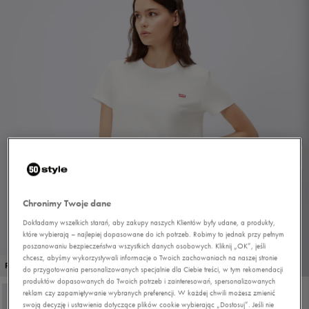
Chronimy Twoje dane
Dokładamy wszelkich starań, aby zakupy naszych Klientów były udane, a produkty,
które wybierają – najlepiej dopasowane do ich potrzeb. Robimy to jednak przy pełnym
poszanowaniu bezpieczeństwa wszystkich danych osobowych. Kliknij „OK”, jeśli
chcesz, abyśmy wykorzystywali informacje o Twoich zachowaniach na naszej stronie
1/3
PROMO: DO -30%
do przygotowania personalizowanych specjalnie dla Ciebie treści, w tym rekomendacji
produktów dopasowanych do Twoich potrzeb i zainteresowań, spersonalizowanych
reklam czy zapamiętywanie wybranych preferencji. W każdej chwili możesz zmienić
swoją decyzję i ustawienia dotyczące plików cookie wybierając „Dostosuj”. Jeśli nie