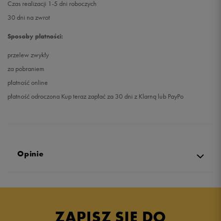
Czas realizacji 1-5 dni roboczych
30 dni na zwrot
Sposoby płatności:
przelew zwykły
za pobraniem
płatność online
płatność odroczona Kup teraz zapłać za 30 dni z Klarną lub PayPo
Opinie
5.0
opinii klientów
11
z całego okresu
ZAPISZ SIĘ DO