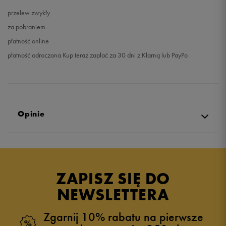
przelew zwykły
za pobraniem
płatność online
płatność odroczona Kup teraz zapłać za 30 dni z Klarną lub PayPo
Opinie
5.0
opinii klientów
10
z całego okresu
ZAPISZ SIĘ DO
zebranych i zweryfikowanych przez
NEWSLETTERA
Zgarnij 10% rabatu na pierwsze