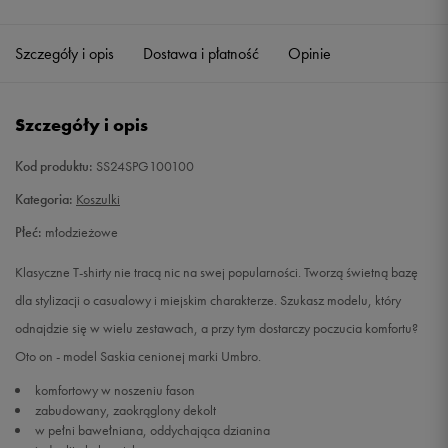
Szczegóły i opis
Dostawa i płatność
Opinie
Szczegóły i opis
Kod produktu:
SS24SPG100100
Kategoria:
Koszulki
Płeć:
młodzieżowe
Klasyczne T-shirty nie tracą nic na swej popularności. Tworzą świetną bazę
dla stylizacji o casualowy i miejskim charakterze. Szukasz modelu, który
odnajdzie się w wielu zestawach, a przy tym dostarczy poczucia komfortu?
Oto on - model Saskia cenionej marki Umbro.
komfortowy w noszeniu fason
zabudowany, zaokrąglony dekolt
w pełni bawełniana, oddychająca dzianina