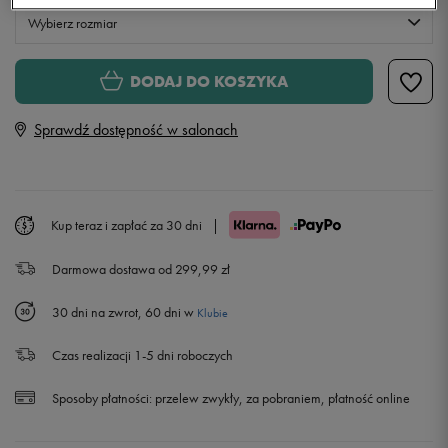
Wybierz rozmiar
Rozmiary EU
Rozmiary US
DODAJ DO KOSZYKA
S
Powiadom o dostępności
Sprawdź dostępność w salonach
M
Powiadom o dostępności
L
Kup teraz i zapłać za 30 dni
|
Darmowa dostawa od 299,99 zł
XL
30 dni na zwrot, 60 dni w
Klubie
Czas realizacji 1-5 dni roboczych
Sposoby płatności:
przelew zwykły, za pobraniem, płatność online