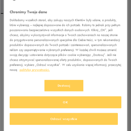
Chronimy Twoje dane
Dokładamy wszelkich starań, aby zakupy naszych Klientów były udane, a produkty,
które wybierają – najlepiej dopasowane do ich potrzeb. Robimy to jednak przy pełnym
FILA T-SHIRT SASKIA
poszanowaniu bezpieczeństwa wszystkich danych osobowych. Kliknij „OK”, jeśli
chcesz, abyśmy wykorzystywali informacje o Twoich zachowaniach na naszej stronie
do przygotowania personalizowanych specjalnie dla Ciebie treści, w tym rekomendacji
produktów dopasowanych do Twoich potrzeb i zainteresowań, spersonalizowanych
5.0
(
10
)
reklam czy zapamiętywanie wybranych preferencji. W każdej chwili możesz zmienić
27,49
zł
z Vat
swoją decyzję i ustawienia dotyczące plików cookie wybierając „Dostosuj”. Jeśli nie
chcesz otrzymywać spersonalizowanej oferty produktów, dopasowanych do Twoich
29,99
zł
-8%
(najniższa cena z 30 dni przed obniżką)
preferencji, wybierz „Odrzuć wszystkie”. W celu uzyskania więcej informacji, przeczytaj
49,99
zł
-45%
(cena bezpośrednio przed promocją)
naszą
politykę prywatności.
+ 250 PKT W
KLUBIE 50 STYLE
Dostosuj
Kolor:
biały
OK
Odrzuć wszystkie