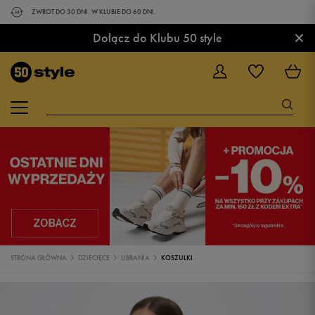
ZWROT DO 30 DNI. W KLUBIE DO 60 DNI.
×
Dołącz do Klubu 50 style
STRONA GŁÓWNA
DZIECIĘCE
UBRANIA
KOSZULKI