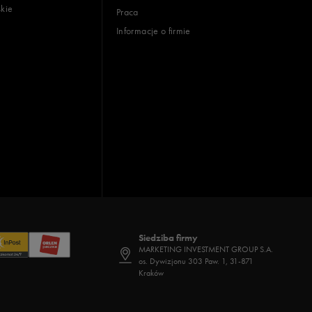
skie
Praca
22,5
Informacje o firmie
23
23,5
24
24,5
25
25,5
26
26,5
27
Siedziba firmy
MARKETING INVESTMENT GROUP S.A.
27,5
os. Dywizjonu 303 Paw. 1, 31-871
Kraków
28
28,5