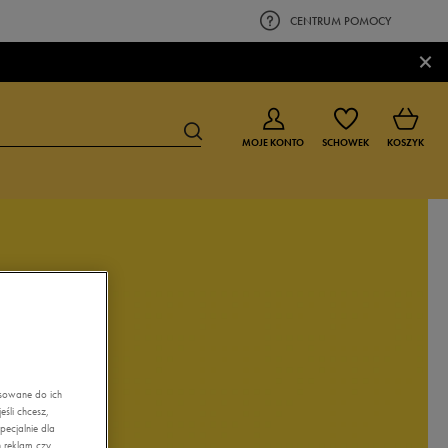
CENTRUM POMOCY
×
MOJE KONTO
SCHOWEK
KOSZYK
BUTY DLA CHŁOPCA
BUTY DLA DZIEWCZYNKI
0-4 lat
0-4 lat
4-8 lat
4-8 lat
9-16 lat
9-16 lat
asowane do ich
śli chcesz,
ecjalnie dla
 reklam czy