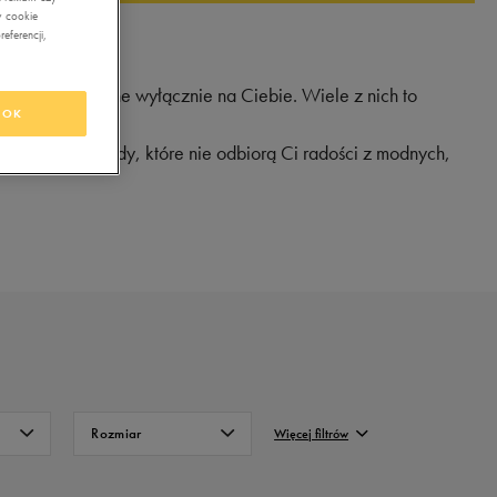
w cookie
eferencji,
w. Czekają one wyłącznie na Ciebie. Wiele z nich to
OK
ieznaczące wady, które nie odbiorą Ci radości z modnych,
Rozmiar
Więcej filtrów
FILTRUJ