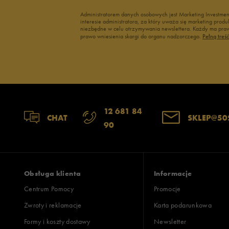
Under Armour
Administratorem danych osobowych jest Marketing Investme
Up8
interesie administratora, za który uważa się marketing pro
niezbędne w celu otrzymywania newslettera. Każdy ma prawo
U.S. Polo ASSN.
prawo wniesienia skargi do organu nadzorczego.
Pełną treś
Vans
12 681 84
CHAT
SKLEP@50
90
Obsługa klienta
Informacje
Centrum Pomocy
Promocje
Zwroty i reklamacje
Karta podarunkowa
Formy i koszty dostawy
Newsletter