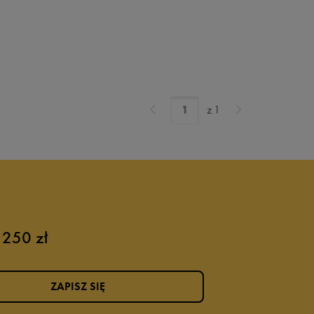
Set7
Set8
Set10siz
Set6siz
z
1
Set 6
163 - 175 cm
147 - 163 cm
132 - 147 cm
128 -132 cm
 250 zł
155-159 cm
140-155 cm
ZAPISZ SIĘ
128-140 cm
122-128 cm