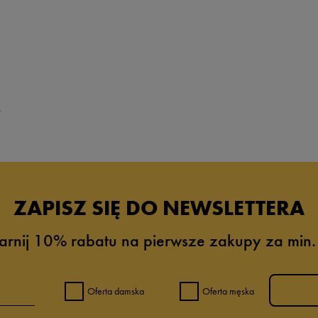
Koszule
Disney
Koszulki
Ellesse
Koszulki polo
Empire
Kurtki przejściowe
Jordan
Kurtki zimowe
0
Lacoste
Okulary
przeciwsłoneczne
Levi’s®
Pielęgnacja obuwia
New balance
Plecaki
New era
ZAPISZ SIĘ DO NEWSLETTERA
Polary
Oto
Sandały
arnij 10% rabatu na pierwsze zakupy za min.
Prosto
Skarpetki
Reebok
Sneakersy
Skechers
Oferta damska
Oferta męska
Spodenki
Timberland