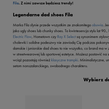
Fila
. Z nimi zawsze będziesz trendy!
Skechers
Timberland
Legendarne dad shoes Fila
Umbro
Marka Fila słynie przede wszystkim ze znakomitego
obuwia
. J
Under Armour
jako ugly shoes lub chunky shoes. To kwintesencja stylu lat 90.
Up8
Electric Flow
, Hometown czy
Ray X Select
są synonimem stylow
cholewki i solidne podeszwy nie zawiodą Cię podczas pokonywa
U.S. Polo ASSN.
damskie i juniorskie dad shoes to nie wszystko, co brand ma 
Vans
w streetwearowej lub sportowej estetyce. Możesz postawić na 
wciąż pozostają również
klasyczne trampki
. Minimalistyczne, u
setom nonszalanckiego, swobodnego charakteru.
Wybierz da