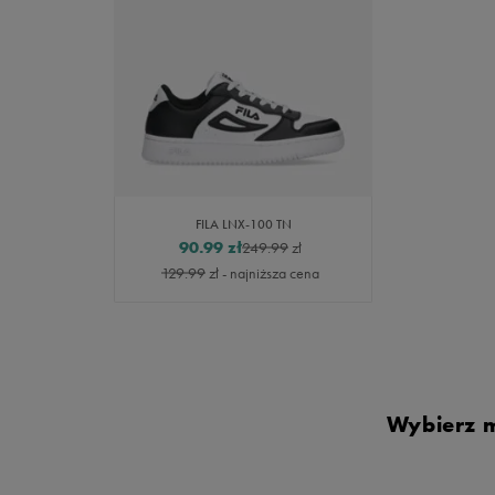
FILA LNX-100 TN
90.99
zł
249.99
zł
129.99
zł
- najniższa cena
Wybierz m