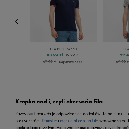
UBIN
FILA POLO PAZZO
FIL
48.99
zł
52.
9
zł
139.99
zł
za cena
69.99
zł
- najniższa cena
69.99
z
Kropka nad i, czyli akcesoria Fila
Każdy outfit potrzebuje odpowiednich dodatków. Te od marki Fil
praktyczności.
Damskie
i
męskie akcesoria Fila
wprowadzą do Two
podkreślając przy tym Twoją znajomość obowiązujących trendó