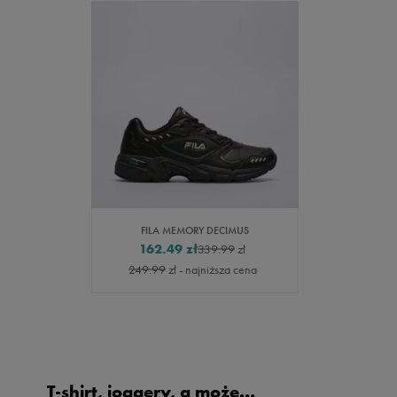
FILA MEMORY DECIMUS
162.49
zł
339.99
zł
249.99
zł
- najniższa cena
T-shirt, joggery, a może…