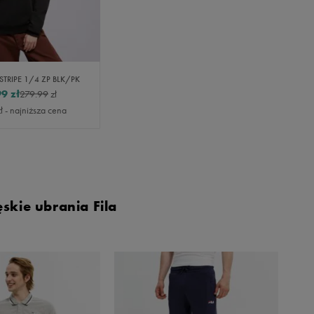
 STRIPE 1/4 ZP BLK/PK
99
zł
279.99
zł
ł
- najniższa cena
kie ubrania Fila