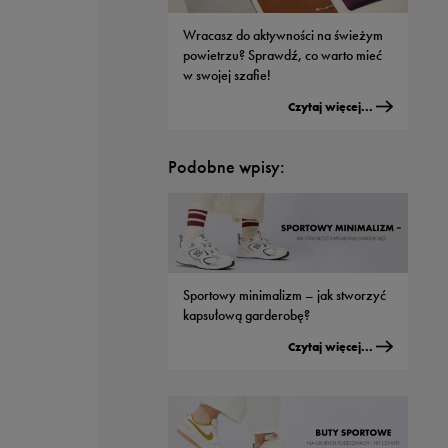
modeli od Nike
Wracasz do aktywności na świeżym
Czytaj więcej...
powietrzu? Sprawdź, co warto mieć
w swojej szafie!
Czytaj więcej...
Podobne wpisy:
Męskie buty adidas - jaki model
wybrać do streetwearowych
stylizacji?
Czytaj więcej...
Sportowy minimalizm – jak stworzyć
kapsułową garderobę?
Czytaj więcej...
Sportowe nerki - dlaczego wszyscy je
kochają?