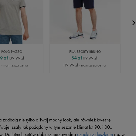
A POLO PAZZO
FILA SZORTY BRUNO
49
zł
54
zł
139.99
zł
119.99
zł
ł
- najniższa cena
119.99
zł
- najniższa cena
a zadbają nie tylko o Twój modny look, ale również kwestię
jej szafy tak pożądany w tym sezonie klimat lat 90. i 00.,
w. Do letnich setów dobierz niezawodną
czapkę z daszkiem
np. w