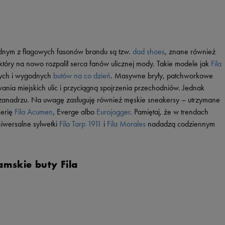
Vans
Timberland
Umbro
Under Armour
ednym z flagowych fasonów brandu są tzw.
dad shoes
, znane również
Up8
, który na nowo rozpalił serca fanów ulicznej mody. Takie modele jak
Fila
U.S. Polo ASSN.
ych i wygodnych
butów na co dzień
. Masywne bryły, patchworkowe
nia miejskich ulic i przyciągną spojrzenia przechodniów. Jednak
Vans
w zanadrzu. Na uwagę zasługuję również męskie sneakersy – utrzymane
serię
Fila Acumen
, Everge albo
Eurojogger
. Pamiętaj, że w trendach
niwersalne sylwetki
Fila Tarp 1911
i
Fila Morales
nadadzą codziennym
mskie buty Fila