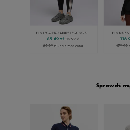
FILA LEGGINGS STRIPE LEGGNG BLK/PK
FILA BLUZA
85.49
zł
116.
139.99
zł
89.99
zł
- najniższa cena
179.99
z
Sprawdź męs