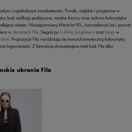
łym i najmłodszym trendsetterom. Trwałe, miękkie i przyjemne w
any look zadbają praktyczne, modne fasony oraz stylowa kolorystyka.
odbijesz miasto. Niezapomniany klimat lat 90., nonszalancki luz i powrót
ziesz w
ubraniach Fila
. Sięgnij po
T-shirty
,
longsleevy
oraz
bluzy
w
rtami
. Propozycje Fila wyróżniają się monochromatyczną kolorystyką
ia logowaniami. Z łatwością skompletujesz total look Fila albo
.
skie ubrania Fila