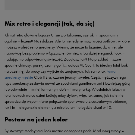
Mix retro i elegancji (tak, da się)
Klimat retro głównie kojarzy Ci się z ortalionem, szerokimi spodniami i
ogólnie – luzem? No i dobrze. Ale to nie jedyne możliwości outfitów, w które
możesz wpleść retro sneakersy. Wiemy, że może to brzmieć dziwnie, ale
naprawdę bez problemu włączysz je również w bardziej elegancki look –
nadając mu odpowiednią świeżość. Zapytasz: jak? Na przykład – szare
spodnie chinosy, pasek, czarny golf i… adidas VL Court. To idealny total look
na uczelnię, do pracy czy wyjście do znajomych. Tak samo jak
Puma
sneakersy męskie
Club II Era, czarne jeansy i sweter. Część mężczyzn tego
typu sneakersy zestawia nawet ze spodniami garniturowymi i luźniejszą górą
lub odwrotnie – mniej formalnym dołem i marynarką. W ostatnich latach w
total lookach na co dzień królują mixy stylów, więc tak samo, jak świetnie
sprawdza się wspomniane połączenie sportswearu z casualowym ubiorem,
tak i tu – eleganckie elementy z retro butami to będzie strzał w 10.
Postaw na jeden kolor
By stworzyć modny total look można do tego też podejść od innej strony –