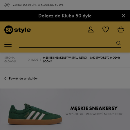
ZWROT DO 30 DNI. W KLUBIE DO 60 DNI.
×
Dołącz do Klubu 50 style
STRONA
MĘSKIE SNEAKERSY W STYLU RETRO – JAK STWORZYĆ MODNY
BLOG
GŁÓWNA
LOOK?
Powrót do artykułów