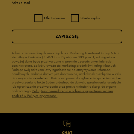
Adres e-mail
Oferta damska
Oferta męska
ZAPISZ SIĘ
Administratorem danych osobowych jest Marketing Investment Group S.A. z
siedzibą w Krakowie (31-871), os. Dywizjonu 303 paw. 1, udostępnione
powyżej dane będą przetwarzane w prawnie uzasadnionym interesie
administratora, za który uważa się marketing produktów i usług własnych.
Podając swój adres mailowy zgadzasz się na otrzymywanie informacji
handlowych. Podanie danych jest dobrowolne, aczkolwiek niezbędne w celu
otrzymywania newslettera. Każdy ma prawo do zgłoszenia sprzeciwu wobec
przetwarzania, a także żądania dostępu do danych, sprostowania, usunięcia
lub ograniczenia przetwarzania oraz prawo wniesienia skargi do organu
nadzorczego.
Pełną treść oświadczenia o ochronie prywatności można
znaleźć w Polityce prywatności.
CHAT