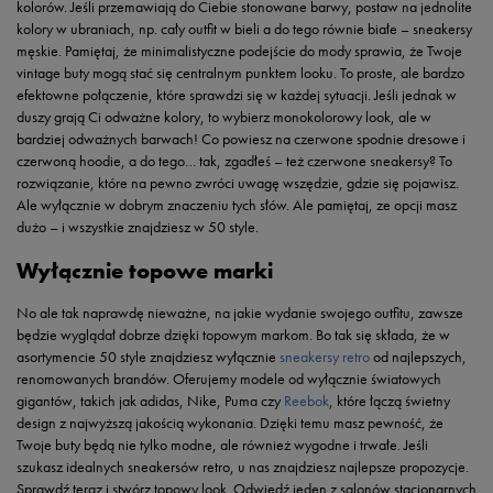
kolorów. Jeśli przemawiają do Ciebie stonowane barwy, postaw na jednolite
kolory w ubraniach, np. cały outfit w bieli a do tego równie białe – sneakersy
męskie. Pamiętaj, że minimalistyczne podejście do mody sprawia, że Twoje
vintage buty mogą stać się centralnym punktem looku. To proste, ale bardzo
efektowne połączenie, które sprawdzi się w każdej sytuacji. Jeśli jednak w
duszy grają Ci odważne kolory, to wybierz monokolorowy look, ale w
bardziej odważnych barwach! Co powiesz na czerwone spodnie dresowe i
czerwoną hoodie, a do tego… tak, zgadłeś – też czerwone sneakersy? To
rozwiązanie, które na pewno zwróci uwagę wszędzie, gdzie się pojawisz.
Ale wyłącznie w dobrym znaczeniu tych słów. Ale pamiętaj, ze opcji masz
dużo – i wszystkie znajdziesz w 50 style.
Wyłącznie topowe marki
No ale tak naprawdę nieważne, na jakie wydanie swojego outfitu, zawsze
będzie wyglądał dobrze dzięki topowym markom. Bo tak się składa, że w
asortymencie 50 style znajdziesz wyłącznie
sneakersy retro
od najlepszych,
renomowanych brandów. Oferujemy modele od wyłącznie światowych
gigantów, takich jak adidas, Nike, Puma czy
Reebok
, które łączą świetny
design z najwyższą jakością wykonania. Dzięki temu masz pewność, że
Twoje buty będą nie tylko modne, ale również wygodne i trwałe. Jeśli
szukasz idealnych sneakersów retro, u nas znajdziesz najlepsze propozycje.
Sprawdź teraz i stwórz topowy look. Odwiedź jeden z salonów stacjonarnych