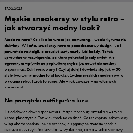
17.02.2025
Męskie sneakersy w stylu retro –
jak stworzyć modny look?
Moda na retro? Co kilka lat wraca jak bumerang. I wcale się temu nie
dziwimy. W końcu sneakersy retro to ponadczasowy design. No i
powrót do nostalgii, a przecież sentymenty lubi każdy. To też
sprawdzone rozwiązania, za które pokochał je cały świat. A o
ogromnym wpływie na popkulturę chyba już nawet nie musimy
wspominać. Zainteresowany? Czytaj dalej i dowiedz się, jak w 50
style tworzymy modne total looki z użyciem męskich sneakersów w
wydaniu retro. I zrób to samo. Ale – jak zawsze – na własnych
zasadach!
Na początek: outfit pełen luzu
Już od dawien dawna sportswear i lifestyle mocno się przenikają – i to na
każdej płaszczyźnie. Też w outfitach na co dzień. Co raz chętniej odstawiamy
w kąt obcisłe spodnie i opinające topy, a sięgamy po szerokie spodnie,
oversize bluzy czy luźne koszulki i wszystko inne, co ma w sobie sportowy