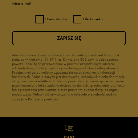
Adres e-mail
Oferta damska
Oferta męska
ZAPISZ SIĘ
Administratorem danych osobowych jest Marketing Investment Group S.A. z
siedzibą w Krakowie (31-871), os. Dywizjonu 303 paw. 1, udostępnione
powyżej dane będą przetwarzane w prawnie uzasadnionym interesie
administratora, za który uważa się marketing produktów i usług własnych.
Podając swój adres mailowy zgadzasz się na otrzymywanie informacji
handlowych. Podanie danych jest dobrowolne, aczkolwiek niezbędne w celu
otrzymywania newslettera. Każdy ma prawo do zgłoszenia sprzeciwu wobec
przetwarzania, a także żądania dostępu do danych, sprostowania, usunięcia
lub ograniczenia przetwarzania oraz prawo wniesienia skargi do organu
nadzorczego.
Pełną treść oświadczenia o ochronie prywatności można
znaleźć w Polityce prywatności.
CHAT