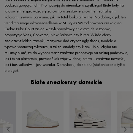
podczas gorących dni. No i pasują do niemalże wszystkiego! Białe buty na
lato świetnie sprawdzą się zarówno w zestawie z równie neutralnymi
kolorami, żywymi barwami, jak i w total looku all white! No dobra, a jak ten
trend ma swoje odzwierciedlenie w 50 style? Wśród nowości czekają na
Ciebie Nike Court Vision – czyli prawdziwy hit ostatnich sezonów,
propozycje Vans, Converse, New Balance czy Puma. Wśród oferty
znajdziesz lekkie trampki, masywne dad czy też ugly shoes, modele o
typowo sportowej sylwetce, a także sandały czy klapki. No i chyba nie
musimy pisać, że do wyboru masz zarówno propozycje na niskiej podeszwie,
jak i te na platformie, prawda? Jak więc widzisz, oferta – zarówno nowości,
jak i bestsellerów – jest szeroka. Do wyboru, do koloru (niekoniecznie tylko
białego).
Białe sneakersy damskie