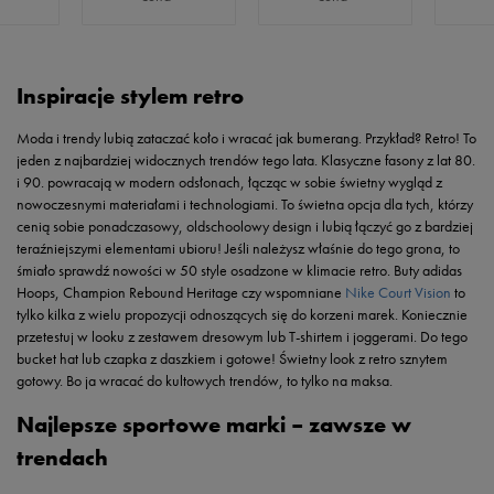
Inspiracje stylem retro
Moda i trendy lubią zataczać koło i wracać jak bumerang. Przykład? Retro! To
jeden z najbardziej widocznych trendów tego lata. Klasyczne fasony z lat 80.
i 90. powracają w modern odsłonach, łącząc w sobie świetny wygląd z
nowoczesnymi materiałami i technologiami. To świetna opcja dla tych, którzy
cenią sobie ponadczasowy, oldschoolowy design i lubią łączyć go z bardziej
teraźniejszymi elementami ubioru! Jeśli należysz właśnie do tego grona, to
śmiało sprawdź nowości w 50 style osadzone w klimacie retro. Buty adidas
Hoops, Champion Rebound Heritage czy wspomniane
Nike Court Vision
to
tylko kilka z wielu propozycji odnoszących się do korzeni marek. Koniecznie
przetestuj w looku z zestawem dresowym lub T-shirtem i joggerami. Do tego
bucket hat lub czapka z daszkiem i gotowe! Świetny look z retro sznytem
gotowy. Bo ja wracać do kultowych trendów, to tylko na maksa.
Najlepsze sportowe marki – zawsze w
trendach