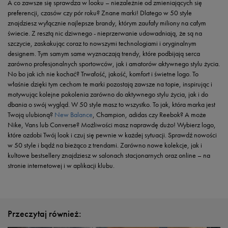
A co zawsze się sprawdza w looku – niezależnie od zmieniających się
preferencji, czasów czy pór roku? Znane marki! Dlatego w 50 style
znajdziesz wyłącznie najlepsze brandy, którym zaufały miliony na całym
świecie. Z resztą nic dziwnego - nieprzerwanie udowadniają, że są na
szczycie, zaskakując coraz to nowszymi technologiami i oryginalnym
designem. Tym samym same wyznaczają trendy, które podbijają serca
zarówno profesjonalnych sportowców, jak i amatorów aktywnego stylu życia.
No bo jak ich nie kochać? Trwałość, jakość, komfort i świetne logo. To
właśnie dzięki tym cechom te marki pozostają zawsze na topie, inspirując i
motywując kolejne pokolenia zarówno do aktywnego stylu życia, jak i do
dbania o swój wygląd. W 50 style masz to wszystko. To jak, która marka jest
Twoją ulubioną?
New Balance
, Champion, adidas czy Reebok? A może
Nike, Vans lub Converse? Możliwości masz naprawdę dużo! Wybierz logo,
które ozdobi Twój look i czuj się pewnie w każdej sytuacji. Sprawdź nowości
w 50 style i bądź na bieżąco z trendami. Zarówno nowe kolekcje, jak i
kultowe bestsellery znajdziesz w salonach stacjonarnych oraz online – na
stronie internetowej i w aplikacji klubu.
Przeczytaj również: