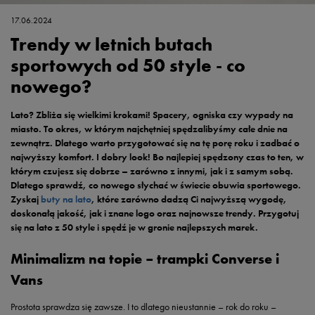
17.06.2024
Trendy w letnich butach
sportowych od 50 style - co
nowego?
Lato? Zbliża się wielkimi krokami! Spacery, ogniska czy wypady na
miasto. To okres, w którym najchętniej spędzalibyśmy całe dnie na
zewnątrz. Dlatego warto przygotować się na tę porę roku i zadbać o
najwyższy komfort. I dobry look! Bo najlepiej spędzony czas to ten, w
którym czujesz się dobrze – zarówno z innymi, jak i z samym sobą.
Dlatego sprawdź, co nowego słychać w świecie obuwia sportowego.
Zyskaj
buty na lato
, które zarówno dadzą Ci najwyższą wygodę,
doskonałą jakość, jak i znane logo oraz najnowsze trendy. Przygotuj
się na lato z 50 style i spędź je w gronie najlepszych marek.
Minimalizm na topie – trampki Converse i
Vans
Prostota sprawdza się zawsze. I to dlatego nieustannie – rok do roku –