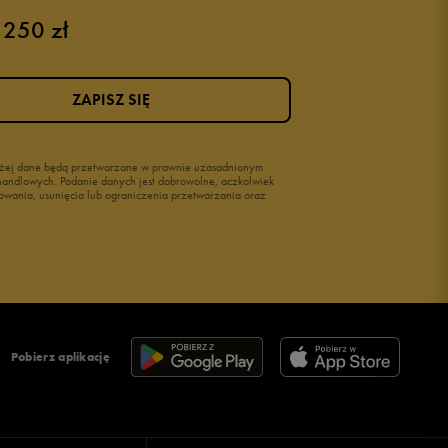
Buty męskie 42
 250 zł
Buty męskie 46
ZAPISZ SIĘ
wyżej dane będą przetwarzane w prawnie uzasadnionym
i handlowych. Podanie danych jest dobrowolne, aczkolwiek
owania, usunięcia lub ograniczenia przetwarzania oraz
Pobierz aplikację