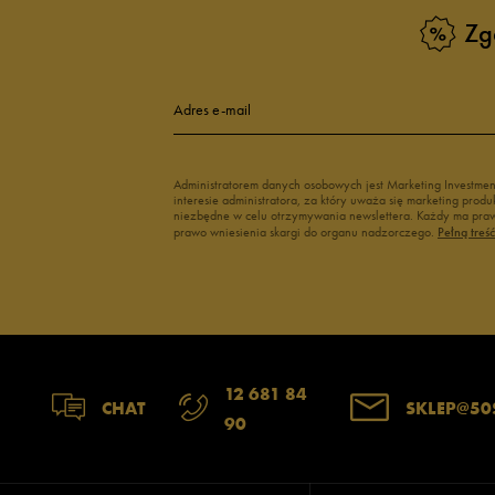
Buty męskie Puma
Buty męskie w
Zg
Buty męskie 43
Buty męskie 4
Adres e-mail
Administratorem danych osobowych jest Marketing Investme
interesie administratora, za który uważa się marketing pro
niezbędne w celu otrzymywania newslettera. Każdy ma prawo
prawo wniesienia skargi do organu nadzorczego.
Pełną treś
12 681 84
CHAT
SKLEP@50
90