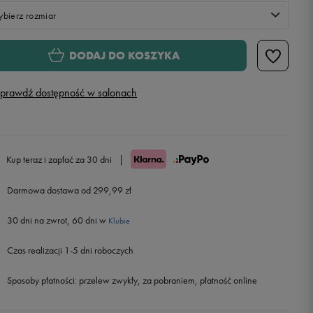
bierz rozmiar
Rozmiary EU
Rozmiary US
DODAJ DO KOSZYKA
40,5
26 cm
Powiadom o dostępności
prawdź dostępność w salonach
41
26,5 cm
Powiadom o dostępności
42
27 cm
Powiadom o dostępności
Kup teraz i zapłać za 30 dni
|
42,5
27,5 cm
Darmowa dostawa od 299,99 zł
30 dni na zwrot, 60 dni w
43
28 cm
Klubie
Czas realizacji 1-5 dni roboczych
44
28,5 cm
Powiadom o dostępności
Sposoby płatności:
przelew zwykły, za pobraniem, płatność online
44,5
29 cm