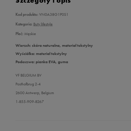
Szczegóły i opis
Kod produktu:
VN0A38G1P0S1
Kategoria:
Buty lifestyle
Płeć:
Męskie
Wierzch: skóra naturalna, materiał tekstylny
Wyściółka: materiał tekstylny
Podeszwa: pianka EVA, guma
VF BELGIUM BV
Posthofbrug 2-4
2600 Antwerp, Belgium
1-855-909-8267