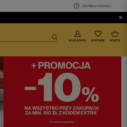
CENTRUM POMOCY
×
MOJE KONTO
SCHOWEK
KOSZYK
BUTY DLA CHŁOPCA
BUTY DLA DZIEWCZYNKI
0-4 lat
0-4 lat
4-8 lat
4-8 lat
9-16 lat
9-16 lat