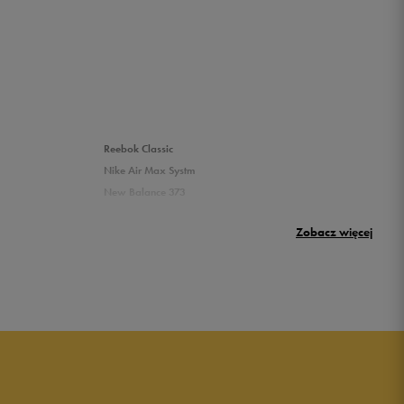
Reebok Classic
Nike Air Max Systm
New Balance 373
Umbro Griffin
Zobacz więcej
New Balance 500
Puma sneakersy męskie
Buty adidas męskie
Buty męskie czarne
Buty męskie Nike