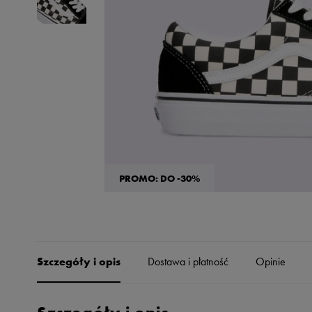
Skechers
Timberland
Umbro
Under Armour
Up8
U.S. Polo ASSN.
Vans
PROMO: DO -30%
Szczegóły i opis
Dostawa i płatność
Opinie