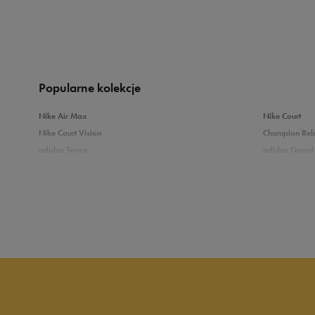
Produkt nie posia
Popularne kolekcje
Nike Air Max
Nike Court
Nike Court Vision
Champion Re
adidas Terrex
adidas Grand 
Puma Caven
Vans Filmore
adidas Breaknet
Skechers Uno
Zobacz również
Białe sneakersy męskie
Czarne sneake
Sneakersy zimowe męskie
Sneakersy nisk
Buty Fila męskie
Białe buty męs
Buty czerwone męskie
Buty niebieski