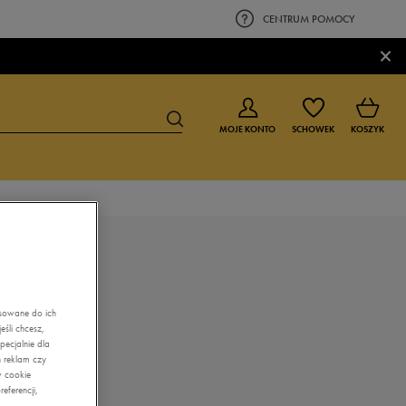
CENTRUM POMOCY
×
MOJE KONTO
SCHOWEK
KOSZYK
BUTY DLA CHŁOPCA
BUTY DLA DZIEWCZYNKI
0-4 lat
0-4 lat
4-8 lat
4-8 lat
asowane do ich
śli chcesz,
9-16 lat
9-16 lat
ecjalnie dla
 reklam czy
w cookie
eferencji,