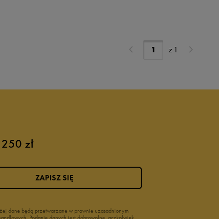
z
1
 250 zł
ZAPISZ SIĘ
wyżej dane będą przetwarzane w prawnie uzasadnionym
i handlowych. Podanie danych jest dobrowolne, aczkolwiek