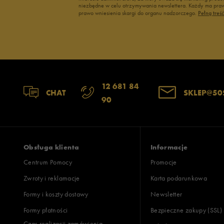
niezbędne w celu otrzymywania newslettera. Każdy ma prawo
Up8
prawo wniesienia skargi do organu nadzorczego.
Pełną treś
U.S. Polo ASSN.
Vans
12 681 84
CHAT
SKLEP@50
90
Obsługa klienta
Informacje
Centrum Pomocy
Promocje
Zwroty i reklamacje
Karta podarunkowa
Formy i koszty dostawy
Newsletter
Formy płatności
Bezpieczne zakupy (SSL)
Czas realizacji zamówienia