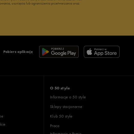
owania, usunięcia lub ograniczenia przetwarzania oraz
Pobierz aplikację
O 50 style
Informacje o 50 style
Sklepy stacjonarne
ie
Klub 50 style
skie
Praca
Informacje o firmie