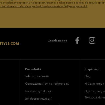
 do zgłoszenia sprzeciwu wobec przetwarzania, a także żądania dostępu do danych, sprost
ć oświadczenia o ochronie prywatności można znaleźć w Polityce prywatności.
Znajdź nas na
STYLE.COM
Poradniki
Inspiracje
Tabela rozmiarów
Blog
Oznaczenia słowne i piktogramy
Historia marek
Jak zmierzyć stopę?
Stylizacje męsk
Stylizacje dam
Jak dobrać rozmiar?