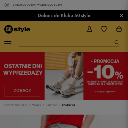
ZWROT DO 30 DNI. W KLUBIE DO 60 DNI.
×
Dołącz do Klubu 50 style
STRONA GŁÓWNA
MĘSKIE
UBRANIA
SPODENKI