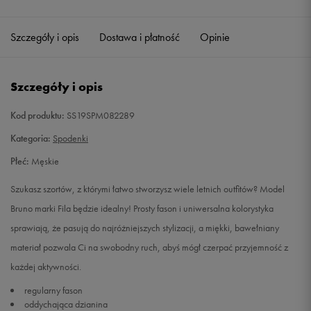
Szczegóły i opis
Dostawa i płatność
Opinie
Szczegóły i opis
Kod produktu:
SS19SPM082289
Kategoria:
Spodenki
Płeć:
Męskie
Szukasz szortów, z którymi łatwo stworzysz wiele letnich outfitów? Model
Bruno marki Fila będzie idealny! Prosty fason i uniwersalna kolorystyka
sprawiają, że pasują do najróżniejszych stylizacji, a miękki, bawełniany
materiał pozwala Ci na swobodny ruch, abyś mógł czerpać przyjemność z
każdej aktywności.
regularny fason
oddychająca dzianina