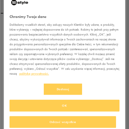
Chronimy Twoje dane
Dokładamy wszelkich starań, aby zakupy naszych Klientów były udane, a produkty,
FILA SZORTY BRUNO FT
które wybierają – najlepiej dopasowane do ich potrzeb. Robimy to jednak przy pełnym
poszanowaniu bezpieczeństwa wszystkich danych osobowych. Kliknij „OK”, jeśli
chcesz, abyśmy wykorzystywali informacje o Twoich zachowaniach na naszej stronie
do przygotowania personalizowanych specjalnie dla Ciebie treści, w tym rekomendacji
5.0
(
63
)
produktów dopasowanych do Twoich potrzeb i zainteresowań, spersonalizowanych
49,99
zł
z Vat
reklam czy zapamiętywanie wybranych preferencji. W każdej chwili możesz zmienić
swoją decyzję i ustawienia dotyczące plików cookie wybierając „Dostosuj”. Jeśli nie
59,99
zł
-17%
(najniższa cena z 30 dni przed obniżką)
chcesz otrzymywać spersonalizowanej oferty produktów, dopasowanych do Twoich
119,99
zł
-58%
(cena początkowa)
preferencji, wybierz „Odrzuć wszystkie”. W celu uzyskania więcej informacji, przeczytaj
naszą
politykę prywatności.
+ 250 PKT W
KLUBIE 50 STYLE
Dostosuj
Kolor:
szary
OK
Odrzuć wszystkie