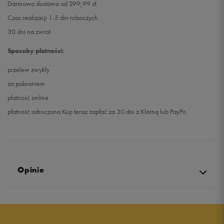
Darmowa dostawa od 299,99 zł
Czas realizacji 1-5 dni roboczych
30 dni na zwrot
Sposoby płatności:
przelew zwykły
za pobraniem
płatność online
płatność odroczona Kup teraz zapłać za 30 dni z Klarną lub PayPo
Opinie
5.0
opinii klientów
63
z całego okresu