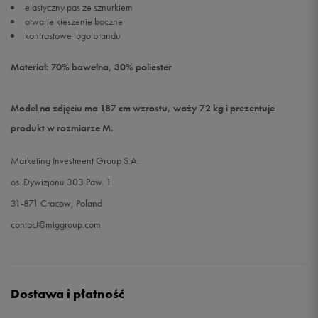
elastyczny pas ze sznurkiem
otwarte kieszenie boczne
kontrastowe logo brandu
Materiał: 70% bawełna, 30% poliester
Model na zdjęciu ma 187 cm wzrostu, waży 72 kg i prezentuje
produkt w rozmiarze M.
Marketing Investment Group S.A.
os. Dywizjonu 303 Paw. 1
31-871 Cracow, Poland
contact@miggroup.com
Dostawa i płatność