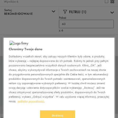
Wyników
6
Sortuj:
FILTRUJ
(1)
REKOMENDOWANE
Pokaż
60
z 6
Wybrane filtry:
UMBRO
Wyczyść filtry
Chronimy Twoje dane
Dokładamy wszelkich starań, aby zakupy naszych Klientów były udane, a produkty,
które wybierają – najlepiej dopasowane do ich potrzeb. Robimy to jednak przy pełnym
poszanowaniu bezpieczeństwa wszystkich danych osobowych. Kliknij „OK”, jeśli
chcesz, abyśmy wykorzystywali informacje o Twoich zachowaniach na naszej stronie
do przygotowania personalizowanych specjalnie dla Ciebie treści, w tym rekomendacji
produktów dopasowanych do Twoich potrzeb i zainteresowań, spersonalizowanych
reklam czy zapamiętywanie wybranych preferencji. W każdej chwili możesz zmienić
swoją decyzję i ustawienia dotyczące plików cookie wybierając „Dostosuj”. Jeśli nie
chcesz otrzymywać spersonalizowanej oferty produktów, dopasowanych do Twoich
preferencji, wybierz „Odrzuć wszystkie”. W celu uzyskania więcej informacji, przeczytaj
naszą
politykę prywatności.
PROMO: DO -30%
Dostosuj
UMBRO CZAPKA UMBRO Z DASZKIEM GAMATA
UMBRO CZAPKA CLARANOO