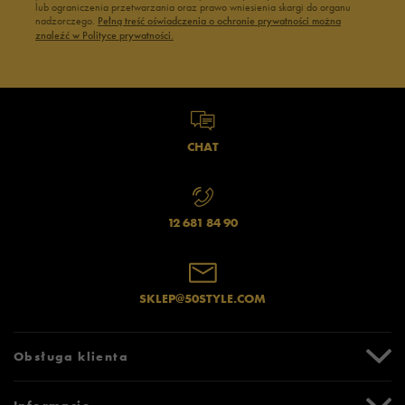
lub ograniczenia przetwarzania oraz prawo wniesienia skargi do organu
nadzorczego.
Pełną treść oświadczenia o ochronie prywatności można
znaleźć w Polityce prywatności.
CHAT
12 681 84 90
SKLEP@50STYLE.COM
Obsługa klienta
Centrum Pomocy