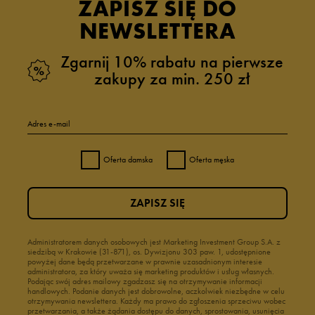
ZAPISZ SIĘ DO
NEWSLETTERA
Zgarnij 10% rabatu na pierwsze
zakupy za min. 250 zł
Adres e-mail
Oferta damska
Oferta męska
ZAPISZ SIĘ
Administratorem danych osobowych jest Marketing Investment Group S.A. z
siedzibą w Krakowie (31-871), os. Dywizjonu 303 paw. 1, udostępnione
powyżej dane będą przetwarzane w prawnie uzasadnionym interesie
administratora, za który uważa się marketing produktów i usług własnych.
Podając swój adres mailowy zgadzasz się na otrzymywanie informacji
handlowych. Podanie danych jest dobrowolne, aczkolwiek niezbędne w celu
otrzymywania newslettera. Każdy ma prawo do zgłoszenia sprzeciwu wobec
przetwarzania, a także żądania dostępu do danych, sprostowania, usunięcia