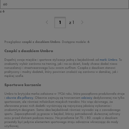
60
z 6
z
1
Przeglądasz
czapki z daszkiem Umbro
. Dostępne modele:
6
Czapki z daszkiem Umbro
Dopełnij swoje miejskie i sportowe stylizacje jedną z bejsbolówek od
marki Umbro
. To
znakomity wybór zarówno na trening, jak i na co dzień, kiedy chcesz dodać nieco
nonszalancji i streetwearowego luzu swoim outfitom. Czapka z daszkiem stanowi
praktyczny i modny dodatek, który powinien znaleźć się zarówno w damskiej, jak i
męskiej szafie.
Sportowe korzenie
Umbro to brytyjska marka założona w 1924 roku, która początkowo produkowała stroje
i
obuwie dla piłkarzy
. Obecnie zajmują się tworzeniem
odzieży
dedykowanej nie tylko
sportowcom, ale również miłośnikom miejskich trendów. Nic więc dziwnego, że
oferowane przez nich dodatki wyróżniają się najwyższą jakością wykonania i
znakomitym designem. Sama idea bejsbolówek również wywodzi się z zawodowego
sportu. Zapoczątkowali ją gracze w bejsbol, którzy potrzebowali skutecznej ochrony
oczu przed słońcem podczas meczu. Na przełomie lat 70. i 80. czapki z daszkiem
przestały być jedynie elementem sportowego stroju odważnie wkraczając do mody
użytkowej.