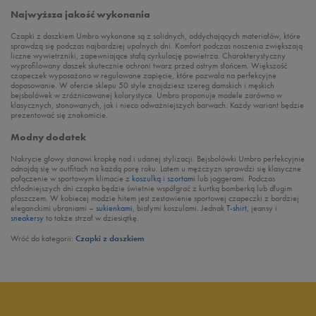
Najwyższa jakość wykonania
Czapki z daszkiem Umbro wykonane są z solidnych, oddychających materiałów, które
sprawdzą się podczas najbardziej upalnych dni. Komfort podczas noszenia zwiększają
liczne wywietrzniki, zapewniające stałą cyrkulację powietrza. Charakterystyczny
wyprofilowany daszek skutecznie ochroni twarz przed ostrym słońcem. Większość
czapeczek wyposażono w regulowane zapięcie, które pozwala na perfekcyjne
dopasowanie. W ofercie sklepu 50 style znajdziesz szereg damskich i męskich
bejsbolówek w zróżnicowanej kolorystyce. Umbro proponuje modele zarówno w
klasycznych, stonowanych, jak i nieco odważniejszych barwach. Każdy wariant będzie
prezentować się znakomicie.
Modny dodatek
Nakrycie głowy stanowi kropkę nad i udanej stylizacji. Bejsbolówki Umbro perfekcyjnie
odnajdą się w outfitach na każdą porę roku. Latem u mężczyzn sprawdzi się klasyczne
połączenie w sportowym klimacie z
koszulką
i
szortami
lub joggerami. Podczas
chłodniejszych dni czapka będzie świetnie współgrać z kurtką bomberką lub długim
płaszczem. W kobiecej modzie hitem jest zestawienie sportowej czapeczki z bardziej
eleganckimi ubraniami –
sukienkami
, białymi koszulami. Jednak
T-shirt
, jeansy i
sneakersy
to także strzał w dziesiątkę.
Wróć do kategorii:
Czapki z daszkiem