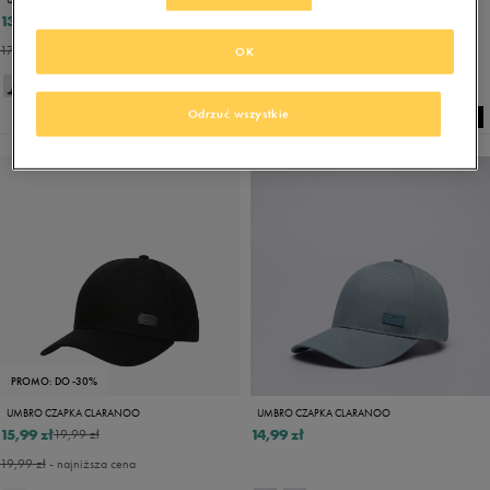
13,99 zł
14,99 zł
19,99 zł
17,49 zł
- najniższa cena
OK
Odrzuć wszystkie
PROMO: DO -30%
UMBRO CZAPKA CLARANOO
UMBRO CZAPKA CLARANOO
15,99 zł
14,99 zł
19,99 zł
19,99 zł
- najniższa cena