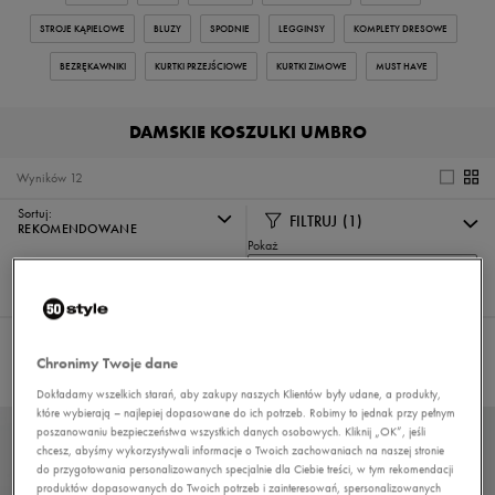
STROJE KĄPIELOWE
BLUZY
SPODNIE
LEGGINSY
KOMPLETY DRESOWE
BEZRĘKAWNIKI
KURTKI PRZEJŚCIOWE
KURTKI ZIMOWE
MUST HAVE
DAMSKIE KOSZULKI UMBRO
Wyników
12
Sortuj:
FILTRUJ
(1)
REKOMENDOWANE
Pokaż
60
z 12
Wybrane filtry:
UMBRO
Wyczyść filtry
Chronimy Twoje dane
Dokładamy wszelkich starań, aby zakupy naszych Klientów były udane, a produkty,
które wybierają – najlepiej dopasowane do ich potrzeb. Robimy to jednak przy pełnym
poszanowaniu bezpieczeństwa wszystkich danych osobowych. Kliknij „OK”, jeśli
chcesz, abyśmy wykorzystywali informacje o Twoich zachowaniach na naszej stronie
do przygotowania personalizowanych specjalnie dla Ciebie treści, w tym rekomendacji
produktów dopasowanych do Twoich potrzeb i zainteresowań, spersonalizowanych