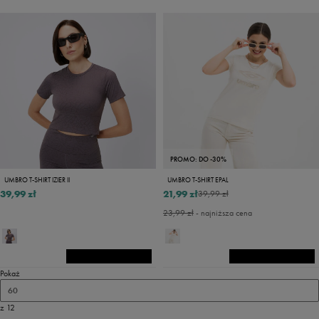
PROMO: DO -30%
UMBRO T-SHIRT IZIER II
UMBRO T-SHIRT EPAL
39,99 zł
21,99 zł
39,99 zł
23,99 zł
- najniższa cena
Pokaż
60
z 12