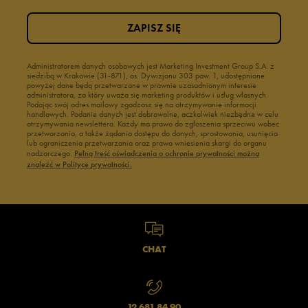
ZAPISZ SIĘ
Administratorem danych osobowych jest Marketing Investment Group S.A. z
siedzibą w Krakowie (31-871), os. Dywizjonu 303 paw. 1, udostępnione
powyżej dane będą przetwarzane w prawnie uzasadnionym interesie
administratora, za który uważa się marketing produktów i usług własnych.
Podając swój adres mailowy zgadzasz się na otrzymywanie informacji
handlowych. Podanie danych jest dobrowolne, aczkolwiek niezbędne w celu
otrzymywania newslettera. Każdy ma prawo do zgłoszenia sprzeciwu wobec
przetwarzania, a także żądania dostępu do danych, sprostowania, usunięcia
lub ograniczenia przetwarzania oraz prawo wniesienia skargi do organu
nadzorczego.
Pełną treść oświadczenia o ochronie prywatności można
znaleźć w Polityce prywatności.
CHAT
12 681 84 90