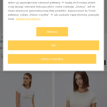
reklam czy zapamiętywanie wybranych preferencji. W każdej chwili możesz zmienić
swoją decyzję i ustawienia dotyczące plików cookie wybierając „Dostosuj”. Jeśli nie
chcesz otrzymywać spersonalizowanej oferty produktów, dopasowanych do Twoich
preferencji, wybierz „Odrzuć wszystkie”. W celu uzyskania więcej informacji, przeczytaj
naszą
politykę prywatności.
PROMO: DO -30%
PROMO: DO -30%
Dostosuj
UMBRO T-SHIRT FINEDON
UMBRO T-SHIRT FINEDON
15,99 zł
15,99 zł
19,99 zł
19,99 zł
OK
23,99 zł
- najniższa cena
23,99 zł
- najniższa cena
Odrzuć wszystkie