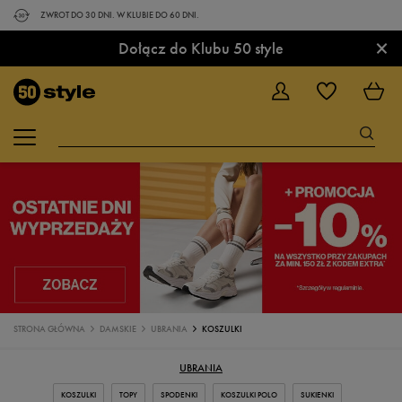
ZWROT DO 30 DNI. W KLUBIE DO 60 DNI.
×
Dołącz do Klubu 50 style
STRONA GŁÓWNA
DAMSKIE
UBRANIA
KOSZULKI
UBRANIA
KOSZULKI
TOPY
SPODENKI
KOSZULKI POLO
SUKIENKI