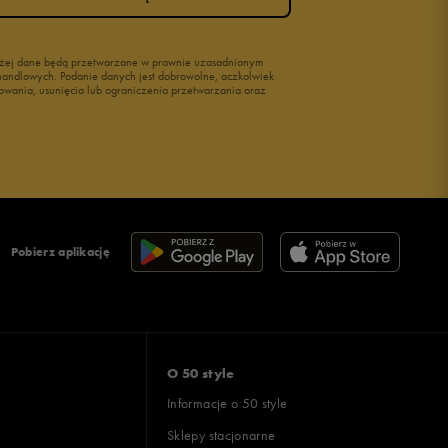
wyżej dane będą przetwarzane w prawnie uzasadnionym
i handlowych. Podanie danych jest dobrowolne, aczkolwiek
owania, usunięcia lub ograniczenia przetwarzania oraz
Pobierz aplikację
O 50 style
Informacje o 50 style
Sklepy stacjonarne