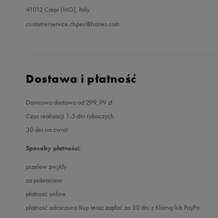
41012 Carpi (MO), Italy
customerservice.chpeu@hanes.com
Dostawa i płatność
Darmowa dostawa od 299,99 zł
Czas realizacji 1-5 dni roboczych
30 dni na zwrot
Sposoby płatności:
przelew zwykły
za pobraniem
płatność online
płatność odroczona Kup teraz zapłać za 30 dni z Klarną lub PayPo