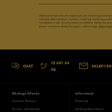
3
Administratorem danych osobowych jest Marketing Investme
interesie administratora, za który uważa się marketing pro
2
niezbędne w celu otrzymywania newslettera. Każdy ma prawo
prawo wniesienia skargi do organu nadzorczego.
Pełną treś
1
12 681 84
Jak zbieramy opinie?
CHAT
SKLEP@50
90
Opinie k
Obsługa klienta
Informacje
Centrum Pomocy
Promocje
Zwroty i reklamacje
Karta podarunkowa