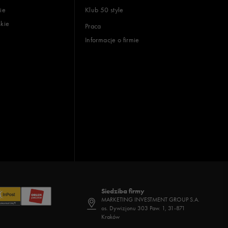
ie
Klub 50 style
skie
Praca
Informacje o firmie
Siedziba firmy
MARKETING INVESTMENT GROUP S.A.
os. Dywizjonu 303 Paw. 1, 31-871
Kraków