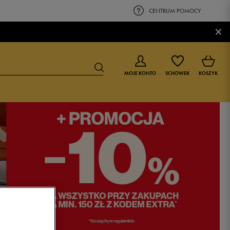
CENTRUM POMOCY
×
MOJE KONTO
SCHOWEK
KOSZYK
BUTY DLA CHŁOPCA
BUTY DLA DZIEWCZYNKI
0-4 lat
0-4 lat
4-8 lat
4-8 lat
9-16 lat
9-16 lat