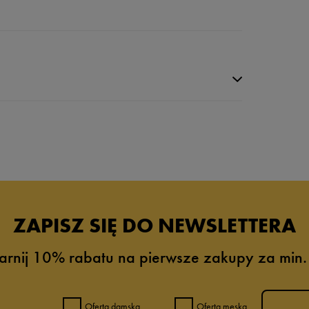
ZAPISZ SIĘ DO NEWSLETTERA
arnij 10% rabatu na pierwsze zakupy za min.
0%
0%
Oferta damska
Oferta męska