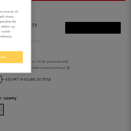
asowane do ich
śli chcesz,
ecjalnie dla
AMPION SZORTY
 reklam czy
ACHSHORT
w cookie
eferencji,
5.0
(
1
)
,99
zł
z Vat
OK
9
zł
-6%
(najniższa cena z 30 dni przed obniżką)
9
zł
-20%
(cena bezpośrednio przed promocją)
+ 450 PKT W
KLUBIE 50 STYLE
r:
czarny