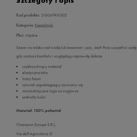
Szczegóły i opis
Kod produktu:
216069KK002
Kategoria:
Kąpielówki
Płeć:
Męskie
Sezon na relaks nad wodą lub basenem: czas, start! Pora uzupełnić szaf
gdy szukasz komfortu i wyglądają naprawdę dobrze.
szybkoschnący materiał
elastyczna talia
luźny fason
sznurek zapobiegający zsuwaniu się
minimalistyczne logo na nogawce
jednolity kolor
Materiał: 100% poliamid
Champion Europe S.R.L.
Via dell'Agricoltura 51