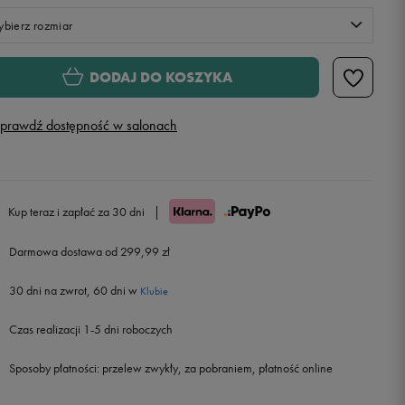
bierz rozmiar
S
DODAJ DO KOSZYKA
M
prawdź dostępność w salonach
L
Powiadom o dostępności
XL
Powiadom o dostępności
Kup teraz i zapłać za 30 dni
|
Darmowa dostawa od 299,99 zł
XXL
Powiadom o dostępności
30 dni na zwrot, 60 dni w
Klubie
Czas realizacji 1-5 dni roboczych
Sposoby płatności:
przelew zwykły, za pobraniem, płatność online