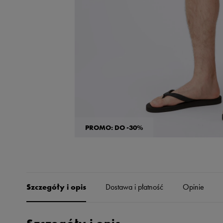
Skechers
Timberland
Umbro
Under Armour
Up8
U.S. Polo ASSN.
Vans
PROMO: DO -30%
Szczegóły i opis
Dostawa i płatność
Opinie