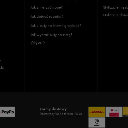
Jak zmierzyć stopę?
Stylizacje męsk
Stylizacje dam
Jak dobrać rozmiar?
lientów
Jakie buty na siłownię wybrać?
Jak wybrać buty na zimę?
Wyczyść
Szukaj
Więcej >
e
yle
Formy dostawy
Dostawa tylko na terenie Polski