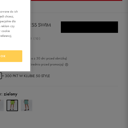
asowane do ich
śli chcesz,
ecjalnie dla
BRO SZORTY ESS SWIM
 reklam czy
w cookie
eferencji,
4.9
(
10
)
,99
zł
z Vat
OK
9
zł
-7%
(najniższa cena z 30 dni przed obniżką)
9
zł
-30%
(cena bezpośrednio przed promocją)
+ 300 PKT W
KLUBIE 50 STYLE
r:
zielony