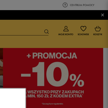
CENTRUM POMOCY
×
MOJE KONTO
SCHOWEK
KOSZYK
BUTY DLA CHŁOPCA
BUTY DLA DZIEWCZYNKI
0-4 lat
0-4 lat
4-8 lat
4-8 lat
9-16 lat
9-16 lat