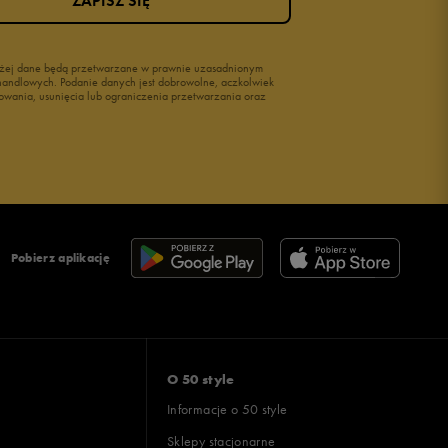
ZAPISZ SIĘ
wyżej dane będą przetwarzane w prawnie uzasadnionym
i handlowych. Podanie danych jest dobrowolne, aczkolwiek
owania, usunięcia lub ograniczenia przetwarzania oraz
Pobierz aplikację
O 50 style
Informacje o 50 style
Sklepy stacjonarne