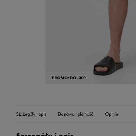
Skechers
Timberland
Umbro
Under Armour
Up8
U.S. Polo ASSN.
Vans
PROMO: DO -30%
Szczegóły i opis
Dostawa i płatność
Opinie
Szczegóły i opis