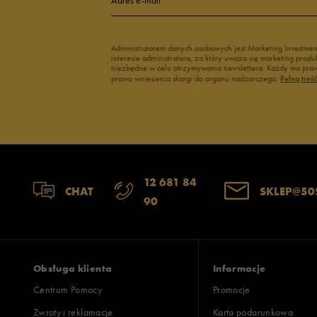
3
Administratorem danych osobowych jest Marketing Investme
interesie administratora, za który uważa się marketing pro
2
niezbędne w celu otrzymywania newslettera. Każdy ma prawo
prawo wniesienia skargi do organu nadzorczego.
Pełną treś
1
Szerokość
Liczba głosów
12 681 84
CHAT
SKLEP@50
90
wąski
standardowy
szer
Zgodność z rozmiarem
Liczba głosów
zaniżony
zgodny
zawyż
Obsługa klienta
Informacje
Centrum Pomocy
Promocje
Zwroty i reklamacje
Karta podarunkowa