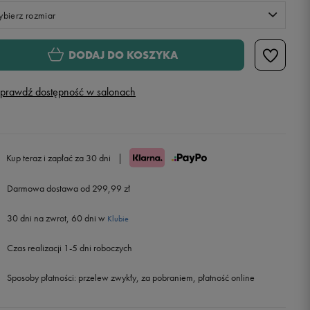
bierz rozmiar
S
DODAJ DO KOSZYKA
M
prawdź dostępność w salonach
L
XL
Powiadom o dostępności
Kup teraz i zapłać za 30 dni
|
Darmowa dostawa od 299,99 zł
XXL
Powiadom o dostępności
30 dni na zwrot, 60 dni w
Klubie
Czas realizacji 1-5 dni roboczych
Sposoby płatności:
przelew zwykły, za pobraniem, płatność online