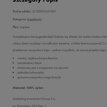
Kod produktu:
UL125KOM01001
Kategoria:
Kąpielówki
Płeć:
Męskie
Kompletujesz letnią garderobę? Dobrze się składa, bo marka Umbro właś
udany dzień na plaży i na odkrytym basenie, a lekka tkanina pozwoli Ci
przełamuje naszywka z logo – pokaż wszystkim, że cenisz projekty tego
cienka, szybkoschnąca tkanina
standardowy fason
elastyczny pas z wiązaniem na sznurek
jednolita kolorystyka
gumowa naszywka z logo brandu
Materiał: 100% nylon
Marketing Investment Group S.A.
os. Dywizjonu 303 Paw. 1