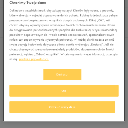
Wyników
0
Chronimy Twoje dane
Dokładamy wszelkich starań, aby zakupy naszych Klientów były udane, a produkty,
Sortuj:
FILTRUJ
REKOMENDOWANE
które wybierają – najlepiej dopasowane do ich potrzeb. Robimy to jednak przy pełnym
Pokaż
poszanowaniu bezpieczeństwa wszystkich danych osobowych. Kliknij „OK”, jeśli
chcesz, abyśmy wykorzystywali informacje o Twoich zachowaniach na naszej stronie
60
do przygotowania personalizowanych specjalnie dla Ciebie treści, w tym rekomendacji
z 0
produktów dopasowanych do Twoich potrzeb i zainteresowań, spersonalizowanych
reklam czy zapamiętywanie wybranych preferencji. W każdej chwili możesz zmienić
swoją decyzję i ustawienia dotyczące plików cookie wybierając „Dostosuj”. Jeśli nie
Nie wybrano filtrów
chcesz otrzymywać spersonalizowanej oferty produktów, dopasowanych do Twoich
preferencji, wybierz „Odrzuć wszystkie”. W celu uzyskania więcej informacji, przeczytaj
naszą
politykę prywatności.
Dostosuj
OK
Brak produktów do wyświetlenia
Zmień kryteria wyszukiwania lub
Odrzuć wszystkie
usuń wybrane filtry