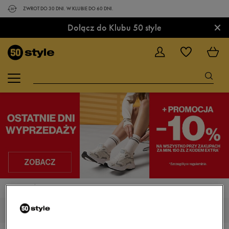
ZWROT DO 30 DNI. W KLUBIE DO 60 DNI.
×
Dołącz do Klubu 50 style
STRONA GŁÓWNA
ADIDAS NEMEZIZ
ADIDAS NEMEZIZ