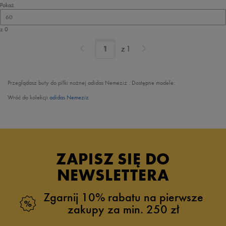
Pokaż
60
z 0
z
1
Przeglądasz buty do piłki nożnej adidas Nemeziz . Dostępne modele:
Wróć do kolekcji
adidas Nemeziz
ZAPISZ SIĘ DO
NEWSLETTERA
Zgarnij 10% rabatu na pierwsze
zakupy za min. 250 zł