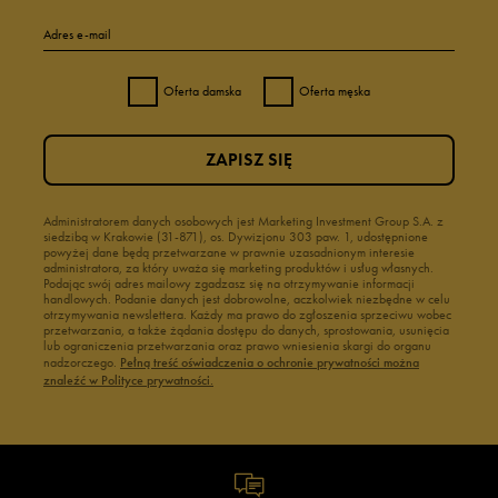
Adres e-mail
Oferta damska
Oferta męska
ZAPISZ SIĘ
Administratorem danych osobowych jest Marketing Investment Group S.A. z
siedzibą w Krakowie (31-871), os. Dywizjonu 303 paw. 1, udostępnione
powyżej dane będą przetwarzane w prawnie uzasadnionym interesie
administratora, za który uważa się marketing produktów i usług własnych.
Podając swój adres mailowy zgadzasz się na otrzymywanie informacji
handlowych. Podanie danych jest dobrowolne, aczkolwiek niezbędne w celu
otrzymywania newslettera. Każdy ma prawo do zgłoszenia sprzeciwu wobec
przetwarzania, a także żądania dostępu do danych, sprostowania, usunięcia
lub ograniczenia przetwarzania oraz prawo wniesienia skargi do organu
nadzorczego.
Pełną treść oświadczenia o ochronie prywatności można
znaleźć w Polityce prywatności.