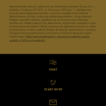
Administratorem danych osobowych jest Marketing Investment Group S.A. z
siedzibą w Krakowie (31-871), os. Dywizjonu 303 paw. 1, udostępnione
powyżej dane będą przetwarzane w prawnie uzasadnionym interesie
administratora, za który uważa się marketing produktów i usług własnych.
Podając swój adres mailowy zgadzasz się na otrzymywanie informacji
handlowych. Podanie danych jest dobrowolne, aczkolwiek niezbędne w celu
otrzymywania newslettera. Każdy ma prawo do zgłoszenia sprzeciwu wobec
przetwarzania, a także żądania dostępu do danych, sprostowania, usunięcia
lub ograniczenia przetwarzania oraz prawo wniesienia skargi do organu
nadzorczego.
Pełną treść oświadczenia o ochronie prywatności można
znaleźć w Polityce prywatności.
CHAT
12 681 84 90