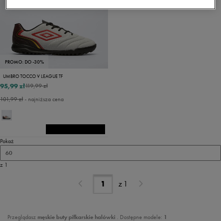
PROMO: DO -30%
UMBRO TOCCO V LEAGUE TF
95,99 zł
119,99 zł
101,99 zł
- najniższa cena
Pokaż
60
z 1
z
1
Przeglądasz
męskie
buty piłkarskie halówki
. Dostępne modele:
1