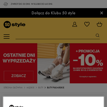
ZWROT DO 30 DNI. W KLUBIE DO 60 DNI.
×
Dołącz do Klubu 50 style
STRONA GŁÓWNA
MĘSKIE
BUTY
BUTY PIŁKARSKIE
BUTY
SNEAKERSY
TRAMPKI
KLAPKI
SANDAŁY
BUTY DO BIEGANIA