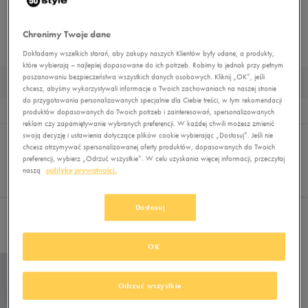
BUTY TRENINGOWE
BUTY PIŁKARSKIE
BUTY OUTDOOR
BUTY ZIMOWE
Chronimy Twoje dane
TRAPERY
DUŻE ROZMIARY
MUST HAVE
BUTY LIFESTYLE
Dokładamy wszelkich starań, aby zakupy naszych Klientów były udane, a produkty,
które wybierają – najlepiej dopasowane do ich potrzeb. Robimy to jednak przy pełnym
poszanowaniu bezpieczeństwa wszystkich danych osobowych. Kliknij „OK”, jeśli
MĘSKIE BUTY PIŁKARSKIE HALÓWKI
chcesz, abyśmy wykorzystywali informacje o Twoich zachowaniach na naszej stronie
do przygotowania personalizowanych specjalnie dla Ciebie treści, w tym rekomendacji
Wynik
1
produktów dopasowanych do Twoich potrzeb i zainteresowań, spersonalizowanych
reklam czy zapamiętywanie wybranych preferencji. W każdej chwili możesz zmienić
Sortuj:
swoją decyzję i ustawienia dotyczące plików cookie wybierając „Dostosuj”. Jeśli nie
FILTRUJ
(1)
REKOMENDOWANE
chcesz otrzymywać spersonalizowanej oferty produktów, dopasowanych do Twoich
Pokaż
preferencji, wybierz „Odrzuć wszystkie”. W celu uzyskania więcej informacji, przeczytaj
60
naszą
politykę prywatności.
z 1
Dostosuj
Wybrane filtry:
HALÓWKI
Wyczyść filtry
OK
Odrzuć wszystkie