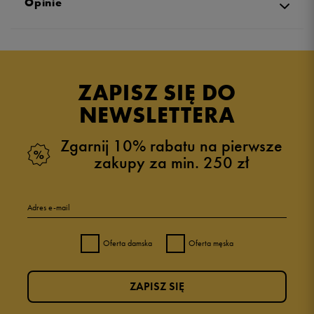
Opinie
5.0
opinii klientów
1
z całego okresu
ZAPISZ SIĘ DO
zebranych i zweryfikowanych przez
NEWSLETTERA
Zgarnij 10% rabatu na pierwsze
zakupy za min. 250 zł
5
100%
Adres e-mail
4
0%
Oferta damska
Oferta męska
3
0%
ZAPISZ SIĘ
2
0%