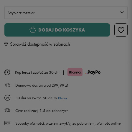
Wybierz rozmiar
XS
DODAJ DO KOSZYKA
Sprawdź dostępność w salonach
S
M
Kup teraz i zapłać za 30 dni
|
L
Darmowa dostawa od 299,99 zł
30 dni na zwrot, 60 dni w
Klubie
Czas realizacji 1-5 dni roboczych
Sposoby płatności:
przelew zwykły, za pobraniem, płatność online