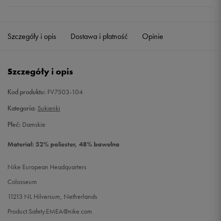
Szczegóły i opis
Dostawa i płatność
Opinie
Szczegóły i opis
Kod produktu:
FV7503-104
Kategoria:
Sukienki
Płeć:
Damskie
Materiał: 52% poliester, 48% bawełna
Nike European Headquarters
Colosseum
11213 NL Hilversum, Netherlands
Product.Safety.EMEA@nike.com