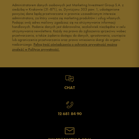
1
Administratorem danych osobowych jest Marketing Investment Group S.A. z
0%
siedzibą w Krakowie (31-871), os. Dywizjonu 303 paw. 1, udostępnione
powyżej dane będą przetwarzane w prawnie uzasadnionym interesie
administratora, za który uważa się marketing produktów i usług własnych.
Podając swój adres mailowy zgadzasz się na otrzymywanie informacji
handlowych. Podanie danych jest dobrowolne, aczkolwiek niezbędne w celu
otrzymywania newslettera. Każdy ma prawo do zgłoszenia sprzeciwu wobec
przetwarzania, a także żądania dostępu do danych, sprostowania, usunięcia
lub ograniczenia przetwarzania oraz prawo wniesienia skargi do organu
Jak zbieramy opinie?
nadzorczego.
Pełną treść oświadczenia o ochronie prywatności można
znaleźć w Polityce prywatności.
Opinie klientów
Wyczyść
Szukaj
CHAT
12 681 84 90