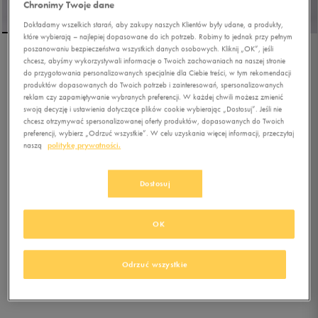
Chronimy Twoje dane
Dokładamy wszelkich starań, aby zakupy naszych Klientów były udane, a produkty,
które wybierają – najlepiej dopasowane do ich potrzeb. Robimy to jednak przy pełnym
poszanowaniu bezpieczeństwa wszystkich danych osobowych. Kliknij „OK”, jeśli
chcesz, abyśmy wykorzystywali informacje o Twoich zachowaniach na naszej stronie
NIKE SPÓDNICZKA W
do przygotowania personalizowanych specjalnie dla Ciebie treści, w tym rekomendacji
NSW ESSTL WVN MR
produktów dopasowanych do Twoich potrzeb i zainteresowań, spersonalizowanych
CGO MDI SKT
reklam czy zapamiętywanie wybranych preferencji. W każdej chwili możesz zmienić
swoją decyzję i ustawienia dotyczące plików cookie wybierając „Dostosuj”. Jeśli nie
chcesz otrzymywać spersonalizowanej oferty produktów, dopasowanych do Twoich
5.0
(
1
)
preferencji, wybierz „Odrzuć wszystkie”. W celu uzyskania więcej informacji, przeczytaj
202,49
zł
z Vat
naszą
politykę prywatności.
269,99
zł
-25%
(najniższa cena z 30 dni przed obniżką)
269,99
zł
-25%
(cena bezpośrednio przed promocją)
Dostosuj
+ 1350 PKT W
KLUBIE 50 STYLE
OK
Kolor:
beżowy
Odrzuć wszystkie