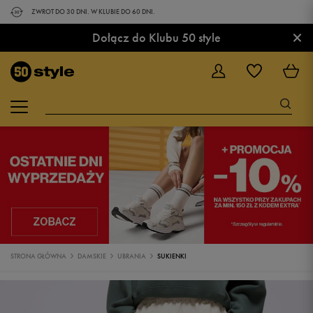
ZWROT DO 30 DNI. W KLUBIE DO 60 DNI.
×
Dołącz do Klubu 50 style
STRONA GŁÓWNA
DAMSKIE
UBRANIA
SUKIENKI