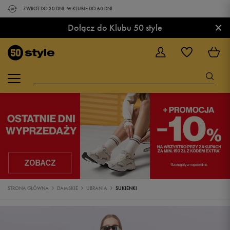
ZWROT DO 30 DNI. W KLUBIE DO 60 DNI.
×
Dołącz do Klubu 50 style
STRONA GŁÓWNA
DAMSKIE
UBRANIA
SUKIENKI