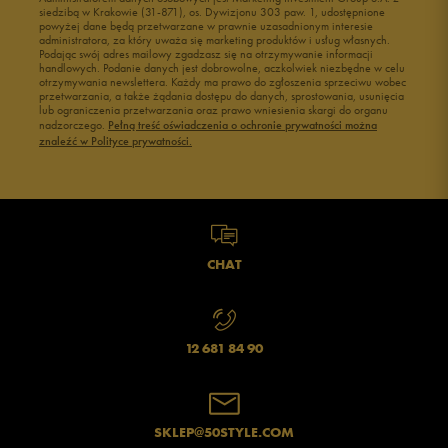
siedzibą w Krakowie (31-871), os. Dywizjonu 303 paw. 1, udostępnione
powyżej dane będą przetwarzane w prawnie uzasadnionym interesie
administratora, za który uważa się marketing produktów i usług własnych.
Podając swój adres mailowy zgadzasz się na otrzymywanie informacji
handlowych. Podanie danych jest dobrowolne, aczkolwiek niezbędne w celu
otrzymywania newslettera. Każdy ma prawo do zgłoszenia sprzeciwu wobec
przetwarzania, a także żądania dostępu do danych, sprostowania, usunięcia
lub ograniczenia przetwarzania oraz prawo wniesienia skargi do organu
nadzorczego.
Pełną treść oświadczenia o ochronie prywatności można
znaleźć w Polityce prywatności.
CHAT
12 681 84 90
SKLEP@50STYLE.COM