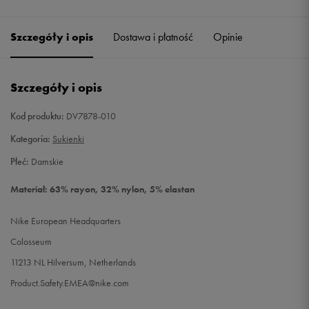
Szczegóły i opis
Dostawa i płatność
Opinie
Szczegóły i opis
Kod produktu:
DV7878-010
Kategoria:
Sukienki
Płeć:
Damskie
Materiał: 63% rayon, 32% nylon, 5% elastan
Nike European Headquarters
Colosseum
11213 NL Hilversum, Netherlands
Product.Safety.EMEA@nike.com