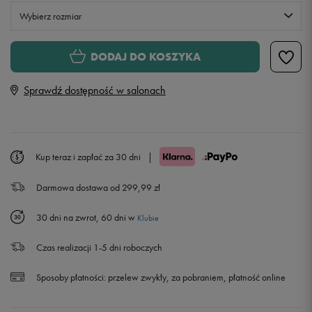
Wybierz rozmiar
XS
DODAJ DO KOSZYKA
Sprawdź dostępność w salonach
S
M
Kup teraz i zapłać za 30 dni
|
L
Darmowa dostawa od 299,99 zł
XL
Powiadom o dostępności
30 dni na zwrot, 60 dni w
Klubie
XXL
Powiadom o dostępności
Czas realizacji 1-5 dni roboczych
Sposoby płatności:
przelew zwykły, za pobraniem, płatność online