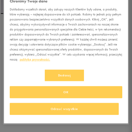
Chronimy Twoje dane
Dokładamy wszelkich starań, aby zakupy naszych Klientów były udane, a produkty,
które wybierają – najlepiej dopasowane do ich potrzeb. Robimy to jednak przy pełnym
poszanowaniu bezpieczeństwa wszystkich danych osobowych. Kliknij „OK”, jeśli
chcesz, abyśmy wykorzystywali informacje o Twoich zachowaniach na naszej stronie
NIKE SUKIENKA W NSW
do przygotowania personalizowanych specjalnie dla Ciebie treści, w tym rekomendacji
ESSNTL MIDI DRESS
produktów dopasowanych do Twoich potrzeb i zainteresowań, spersonalizowanych
reklam czy zapamiętywanie wybranych preferencji. W każdej chwili możesz zmienić
swoją decyzję i ustawienia dotyczące plików cookie wybierając „Dostosuj”. Jeśli nie
0.0
(
0
)
chcesz otrzymywać spersonalizowanej oferty produktów, dopasowanych do Twoich
179,99
zł
z Vat
preferencji, wybierz „Odrzuć wszystkie”. W celu uzyskania więcej informacji, przeczytaj
naszą
politykę prywatności.
189,99
zł
-5%
(najniższa cena z 30 dni przed obniżką)
199,99
zł
-10%
(cena bezpośrednio przed promocją)
Dostosuj
+ 1000 PKT W
KLUBIE 50 STYLE
OK
Kolor:
czarny
Odrzuć wszystkie