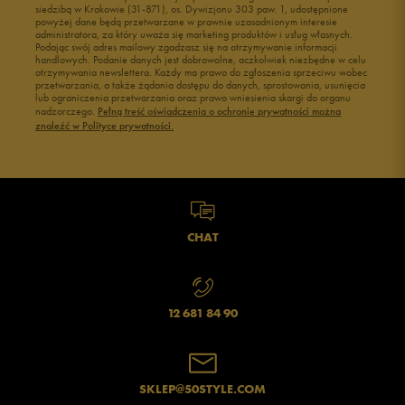
siedzibą w Krakowie (31-871), os. Dywizjonu 303 paw. 1, udostępnione
powyżej dane będą przetwarzane w prawnie uzasadnionym interesie
administratora, za który uważa się marketing produktów i usług własnych.
Podając swój adres mailowy zgadzasz się na otrzymywanie informacji
handlowych. Podanie danych jest dobrowolne, aczkolwiek niezbędne w celu
otrzymywania newslettera. Każdy ma prawo do zgłoszenia sprzeciwu wobec
przetwarzania, a także żądania dostępu do danych, sprostowania, usunięcia
lub ograniczenia przetwarzania oraz prawo wniesienia skargi do organu
nadzorczego.
Pełną treść oświadczenia o ochronie prywatności można
znaleźć w Polityce prywatności.
CHAT
12 681 84 90
SKLEP@50STYLE.COM