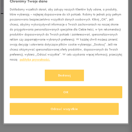
Chronimy Twoje dane
Dokładamy wszelkich starań, aby zakupy naszych Klientów były udane, a produkty,
które wybierają – najlepiej dopasowane do ich potrzeb. Robimy to jednak przy pełnym
poszanowaniu bezpieczeństwa wszystkich danych osobowych. Kliknij „OK”, jeśli
chcesz, abyśmy wykorzystywali informacje o Twoich zachowaniach na naszej stronie
NIKE SUKIENKA NIKE
do przygotowania personalizowanych specjalnie dla Ciebie treści, w tym rekomendacji
SPORTSWEAR GIRL
produktów dopasowanych do Twoich potrzeb i zainteresowań, spersonalizowanych
reklam czy zapamiętywanie wybranych preferencji. W każdej chwili możesz zmienić
swoją decyzję i ustawienia dotyczące plików cookie wybierając „Dostosuj”. Jeśli nie
0.0
(
0
)
chcesz otrzymywać spersonalizowanej oferty produktów, dopasowanych do Twoich
110,49
zł
z Vat
preferencji, wybierz „Odrzuć wszystkie”. W celu uzyskania więcej informacji, przeczytaj
naszą
politykę prywatności.
116,99
zł
-6%
(najniższa cena z 30 dni przed obniżką)
129,99
zł
-15%
(cena bezpośrednio przed promocją)
Dostosuj
+ 650 PKT W
KLUBIE 50 STYLE
OK
Kolor:
zielony
Odrzuć wszystkie