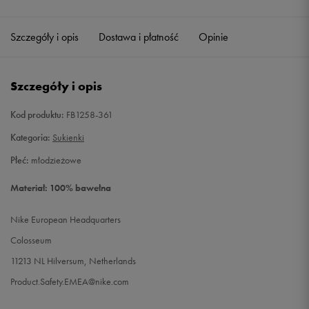
Szczegóły i opis
Dostawa i płatność
Opinie
Szczegóły i opis
Kod produktu:
FB1258-361
Kategoria:
Sukienki
Płeć:
młodzieżowe
Materiał: 100% bawełna
Nike European Headquarters
Colosseum
11213 NL Hilversum, Netherlands
Product.Safety.EMEA@nike.com