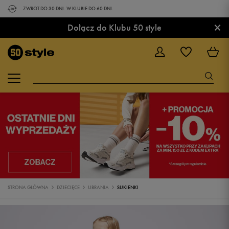
ZWROT DO 30 DNI. W KLUBIE DO 60 DNI.
×
Dołącz do Klubu 50 style
STRONA GŁÓWNA
DZIECIĘCE
UBRANIA
SUKIENKI