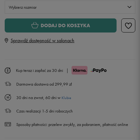
Wybierz rozmiar
Rozmiary EU
Rozmiary US
DODAJ DO KOSZYKA
128-137
Sprawdź dostępność w salonach
137-147
147-158
Kup teraz i zapłać za 30 dni
|
Darmowa dostawa od 299,99 zł
158-170
Powiadom o dostępności
30 dni na zwrot, 60 dni w
Klubie
Czas realizacji 1-5 dni roboczych
Sposoby płatności:
przelew zwykły, za pobraniem, płatność online