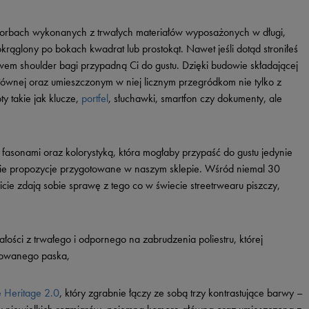
 torbach wykonanych z trwałych materiałów wyposażonych w długi,
rąglony po bokach kwadrat lub prostokąt. Nawet jeśli dotąd stroniłeś
em shoulder bagi przypadną Ci do gustu. Dzięki budowie składającej
głównej oraz umieszczonym w niej licznym przegródkom nie tylko z
ty takie jak klucze,
portfel
, słuchawki, smartfon czy dokumenty, ale
e z fasonami oraz kolorystyką, która mogłaby przypaść do gustu jedynie
ebie propozycje przygotowane w naszym sklepie. Wśród niemal 30
cie zdają sobie sprawę z tego co w świecie streetrwearu piszczy,
ści z trwałego i odpornego na zabrudzenia poliestru, której
ulowanego paska,
 Heritage 2.0
, który zgrabnie łączy ze sobą trzy kontrastujące barwy –