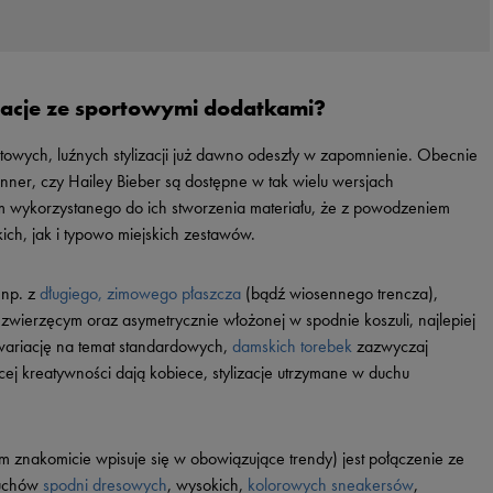
zacje ze sportowymi dodatkami?
rtowych, luźnych stylizacji już dawno odeszły w zapomnienie. Obecnie
enner, czy Hailey Bieber są dostępne w tak wielu wersjach
 wykorzystanego do ich stworzenia materiału, że z powodzeniem
ch, jak i typowo miejskich zestawów.
 np. z
długiego, zimowego płaszcza
(bądź wiosennego trencza),
wierzęcym oraz asymetrycznie włożonej w spodnie koszuli, najlepiej
 wariację na temat standardowych,
damskich torebek
zazwyczaj
ej kreatywności dają kobiece, stylizacje utrzymane w duchu
ym znakomicie wpisuje się w obowiązujące trendy) jest połączenie ze
ruchów
spodni dresowych
, wysokich,
kolorowych sneakersów
,