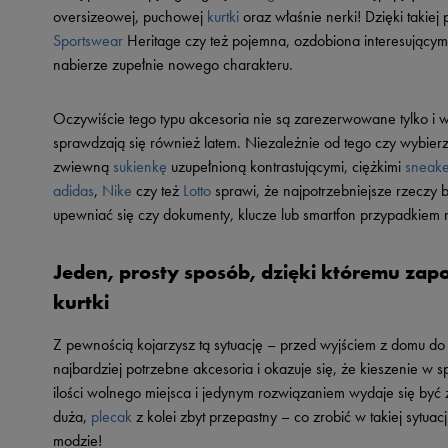
oversizeowej, puchowej
kurtki
oraz właśnie nerki! Dzięki takie
Sportswear
Heritage czy też pojemna, ozdobiona interesującym
nabierze zupełnie nowego charakteru.
Oczywiście tego typu akcesoria nie są zarezerwowane tylko i wy
sprawdzają się również latem. Niezależnie od tego czy wybierz
zwiewną
sukienkę
uzupełnioną kontrastującymi, ciężkimi
sneake
adidas
,
Nike
czy też
Lotto
sprawi, że najpotrzebniejsze rzeczy 
upewniać się czy dokumenty, klucze lub smartfon przypadkiem n
Jeden, prosty sposób, dzięki któremu zap
kurtki
Z pewnością kojarzysz tą sytuację – przed wyjściem z domu do 
najbardziej potrzebne akcesoria i okazuje się, że kieszenie w s
ilości wolnego miejsca i jedynym rozwiązaniem wydaje się być
duża,
plecak
z kolei zbyt przepastny – co zrobić w takiej sytua
modzie!