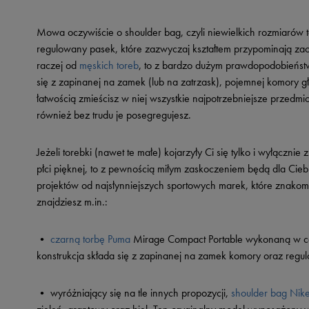
Mowa oczywiście o shoulder bag, czyli niewielkich rozmiarów
regulowany pasek, które zazwyczaj kształtem przypominają zaok
raczej od
męskich toreb
, to z bardzo dużym prawdopodobieństw
się z zapinanej na zamek (lub na zatrzask), pojemnej komory 
łatwością zmieścisz w niej wszystkie najpotrzebniejsze przedmio
również bez trudu je posegregujesz.
Jeżeli torebki (nawet te małe) kojarzyły Ci się tylko i wyłączni
płci pięknej, to z pewnością miłym zaskoczeniem będą dla Ci
projektów od najsłynniejszych sportowych marek, które znakomi
znajdziesz m.in.:
•
czarną torbę Puma
Mirage Compact Portable wykonaną w cało
konstrukcja składa się z zapinanej na zamek komory oraz reg
• wyróżniający się na tle innych propozycji,
shoulder bag Nike