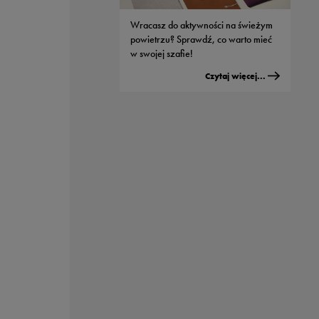
modeli od Nike
Wracasz do aktywności na świeżym
Czytaj więcej...
powietrzu? Sprawdź, co warto mieć
w swojej szafie!
Czytaj więcej...
Męskie buty adidas - jaki model
wybrać do streetwearowych
stylizacji?
Czytaj więcej...
Sportowe nerki - dlaczego wszyscy je
kochają?