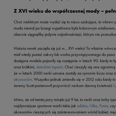
Skechers
Z XVI wieku do współczesnej mody – pełna
Timberland
Umbro
Choć niektórym może wydać się to nieco szokujące, to wbrew p
moda niemal po brzegi wypełniona była kolorowym ortalionem, 
Under Armour
obecnie sięgnęliby jedynie najodważniejsi, którym nie przeszka
Up8
U.S. Polo ASSN.
Historia nerek zaczęła się już w… XVI wieku! To właśnie wówcz
miał wtedy postać sakwy lub worka przywiązywanego do pasa 
Vans
dostępne modele pojawiły się następnie w latach 90. kiedy to 
oraz krótkimi,
damskimi topami
. Choć cieszyły się one ogromną 
że w latach 2000 nerki uznane zostały za synonim kiczu oraz z
akcesoriów
. Wszystko jednak zmieniło się w 2012 roku kiedy t
Jeremy Scott postanowił przywrócić nerkom dawną świetność i 
Mimo, że od tamtej pory minęło już 9 lat, to nerki oraz torby t
najsłynniejsze sportowe marki takie jak
adidas
,
Nike
,
Puma
, cz
akcesoriów cieszących się zainteresowaniem wśród kobiet, męż