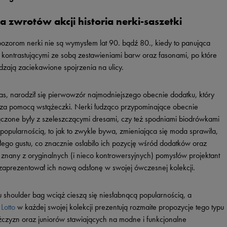
Vans
Timberland
 zwrotów akcji historia nerki-saszetki
Umbro
Under Armour
ozorom nerki nie są wymysłem lat 90. bądź 80., kiedy to panująca
kontrastującymi ze sobą zestawieniami barw oraz fasonami, po które
Up8
dzają zaciekawione spojrzenia na ulicy.
U.S. Polo ASSN.
Vans
as, narodził się pierwowzór najmodniejszego obecnie dodatku, który
za pomocą wstążeczki. Nerki łudząco przypominające obecnie
łączone były z szeleszczącymi dresami, czy też spodniami biodrówkami
popularnością, to jak to zwykle bywa, zmieniająca się moda sprawiła,
łego gustu, co znacznie osłabiło ich pozycję wśród dodatków oraz
o znany z oryginalnych (i nieco kontrowersyjnych) pomysłów projektant
zaprezentował ich nową odsłonę w swojej ówczesnej kolekcji.
ypu shoulder bag wciąż cieszą się niesłabnącą popularnością, a
y
Lotto
w każdej swojej kolekcji prezentują rozmaite propozycje tego typu
czyzn oraz juniorów stawiających na modne i funkcjonalne