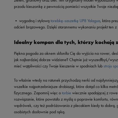
zieleń, grantowy oraz biel. Ten oryginalny model wyposażony
przodu kieszonkę z pewnością pomieści wszystkie Twoje niezb
• wygodną i stylową
torebkę-saszetkę UP8 Yalagua
, która pr
odcień brązowego. Dzięki starannemu wykonaniu projekt ten z 
Idealny kompan dla tych, którzy kochają
Piękna pogoda za oknem skłoniła Cię do wyjścia na rower, desk
jak najbardziej dobrze widziane? Chętnie już wyszedłbyś/wys
mieć wątpliwości czy Twoje kieszenie w spodniach lub
stroju s
To właśnie wtedy na ratunek przychodzą nerki od najsłynniejsz
wszelkie najpotrzebniejsze drobiazgi, które dotąd co kilka me
fizycznego. Zapomnij więc o
torbie
wiecznie spadającej z rowe
rozwiązanie, które powstało z myślą o poprawie komfortu, równ
wędrówek, czy też podróżowania z plecakiem kiedy to dobrą, 
osobistych dosłownie pod ręką.