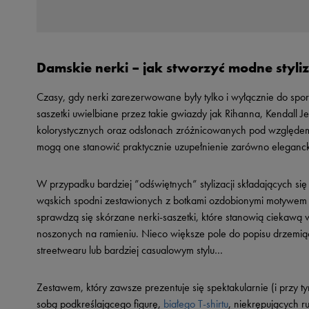
Damskie nerki – jak stworzyć modne styli
Czasy, gdy nerki zarezerwowane były tylko i wyłącznie do spo
saszetki uwielbiane przez takie gwiazdy jak Rihanna, Kendall J
kolorystycznych oraz odsłonach zróżnicowanych pod względem
mogą one stanowić praktycznie uzupełnienie zarówno elegancki
W przypadku bardziej ”odświętnych” stylizacji składających się
wąskich spodni zestawionych z botkami ozdobionymi motywem z
sprawdzą się skórzane nerki-saszetki, które stanowią ciekawą
noszonych na ramieniu. Nieco większe pole do popisu drzemiąc
streetwearu lub bardziej casualowym stylu…
Zestawem, który zawsze prezentuje się spektakularnie (i przy t
sobą podkreślającego figurę,
białego T-shirtu
, niekrępujących 