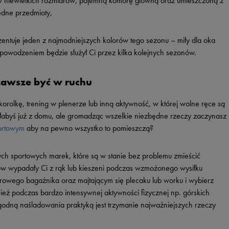
 w niewielkich rozmiarów, pojemną komorę główną oraz umieszczoną z
ędne przedmioty,
ezentuje jeden z najmodniejszych kolorów tego sezonu – miły dla oka
powodzeniem będzie służył Ci przez kilka kolejnych sezonów.
 zawsze być w ruchu
orolkę, trening w plenerze lub inną aktywność, w której wolne ręce są
złabyś już z domu, ale gromadząc wszelkie niezbędne rzeczy zaczynasz
portowym
aby na pewno wszystko to pomieszczą?
ych sportowych marek, które są w stanie bez problemu zmieścić
trów wypadały Ci z rąk lub kieszeni podczas wzmożonego wysiłku
rowego bagażnika oraz majtającym się plecaku lub worku i wybierz
ież podczas bardzo intensywnej aktywności fizycznej np. górskich
godną naśladowania praktyką jest trzymanie najważniejszych rzeczy