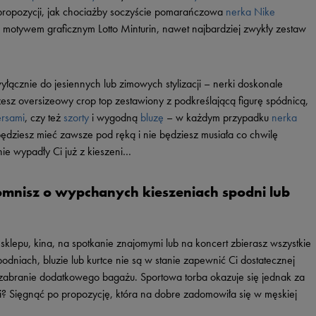
j propozycji, jak chociażby soczyście pomarańczowa
nerka Nike
 motywem graficznym Lotto Minturin, nawet najbardziej zwykły zestaw
łącznie do jesiennych lub zimowych stylizacji – nerki doskonale
esz oversizeowy crop top zestawiony z podkreślającą figurę spódnicą,
rsami
, czy też
szorty
i wygodną
bluzę
– w każdym przypadku
nerka
będziesz mieć zawsze pod ręką i nie będziesz musiała co chwilę
ie wypadły Ci już z kieszeni…
omnisz o wypchanych kieszeniach spodni lub
sklepu, kina, na spotkanie znajomymi lub na koncert zbierasz wszystkie
podniach, bluzie lub kurtce nie są w stanie zapewnić Ci dostatecznej
 zabranie dodatkowego bagażu. Sportowa torba okazuje się jednak za
cji? Sięgnąć po propozycję, która na dobre zadomowiła się w męskiej