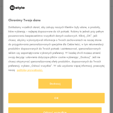
Wyników
0
Sortuj:
FILTRUJ
REKOMENDOWANE
Pokaż
Chronimy Twoje dane
60
Dokładamy wszelkich starań, aby zakupy naszych Klientów były udane, a produkty,
z 0
które wybierają – najlepiej dopasowane do ich potrzeb. Robimy to jednak przy pełnym
poszanowaniu bezpieczeństwa wszystkich danych osobowych. Kliknij „OK”, jeśli
chcesz, abyśmy wykorzystywali informacje o Twoich zachowaniach na naszej stronie
Nie wybrano filtrów
do przygotowania personalizowanych specjalnie dla Ciebie treści, w tym rekomendacji
produktów dopasowanych do Twoich potrzeb i zainteresowań, spersonalizowanych
reklam czy zapamiętywanie wybranych preferencji. W każdej chwili możesz zmienić
swoją decyzję i ustawienia dotyczące plików cookie wybierając „Dostosuj”. Jeśli nie
chcesz otrzymywać spersonalizowanej oferty produktów, dopasowanych do Twoich
preferencji, wybierz „Odrzuć wszystkie”. W celu uzyskania więcej informacji, przeczytaj
naszą
politykę prywatności.
Dostosuj
Brak produktów do wyświetlenia
Zmień kryteria wyszukiwania lub
usuń wybrane filtry
OK
Odrzuć wszystkie