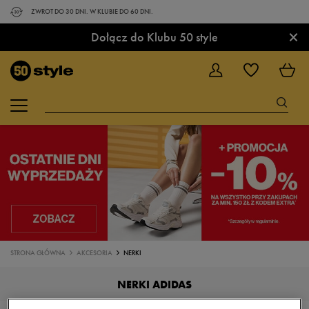
ZWROT DO 30 DNI. W KLUBIE DO 60 DNI.
×
Dołącz do Klubu 50 style
STRONA GŁÓWNA
AKCESORIA
NERKI
NERKI ADIDAS