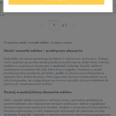
Pokaż
60
z 0
z
1
Przeglądasz
nerki i saszetki adidas
. Dostępne modele:
Nerki i saszetki adidas – praktyczne akcesoria
Duże torby
nie zawsze sprawdzają się dobrze w codziennym użytkowaniu. Dlatego
warto rozejrzeć się za nieco bardziej praktyczną alternatywą, dzięki której unikniesz
problemu z wypchanymi kieszeniami w
spodniach
lub
kurtce
. Saszetki adidas to
rewelacyjne rozwiązanie dla osób, które chcą w wygodny i bezpieczny sposób
przechować takie przedmioty jak telefon,
portfel
czy klucze na przykład podczas
spacerów lub w drodze do pracy. Nerki sygnowane słynnymi trzema paskami są nie
tylko funkcjonalne, lecz mogą okazać się również niezwykle stylowym dodatkiem do
sportowych i streetwearowych outfitów.
Poznaj wysokiej klasy akcesoria adidas
Nerki i saszetki adidas utrzymane w stylistyce unisex z pewnością spodobają się
zarówno kobietom, jak i mężczyznom ceniącym praktyczne i dobrze wyglądające
akcesoria inspirowane sportowymi trendami. Modele w uniwersalnych kolorystykach z
łatwością wykorzystasz w wielu codziennych stylizacjach lub zabierzesz ze sobą
na trening
. Przegródki i kieszonki w różnych rozmiarach umożliwiają posegregowanie