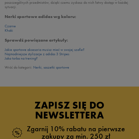
poszczególnych przedmiotów, dzięki czemu zyskasz do nich łatwy dostęp w każdej
sytuacji.
Nerki sportowe adidas wg koloru:
Czarne
Khaki
Sprawdź powiązane artykuły:
Jakie sportowe akcesoria musisz mieć w swojej szafie?
Najmodniejsze stylizacje z adidas 3 Stripes
Jaka torba na trening?
Wróć do kategorii:
Nerki, saszetki sportowe
ZAPISZ SIĘ DO
NEWSLETTERA
Zgarnij 10% rabatu na pierwsze
zakupy za min. 250 zł