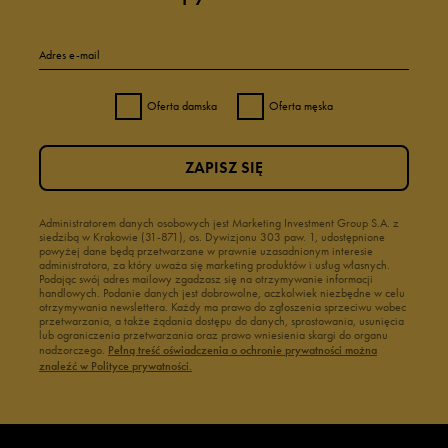
Adres e-mail
Oferta damska
Oferta męska
ZAPISZ SIĘ
Administratorem danych osobowych jest Marketing Investment Group S.A. z
siedzibą w Krakowie (31-871), os. Dywizjonu 303 paw. 1, udostępnione
powyżej dane będą przetwarzane w prawnie uzasadnionym interesie
administratora, za który uważa się marketing produktów i usług własnych.
Podając swój adres mailowy zgadzasz się na otrzymywanie informacji
handlowych. Podanie danych jest dobrowolne, aczkolwiek niezbędne w celu
otrzymywania newslettera. Każdy ma prawo do zgłoszenia sprzeciwu wobec
przetwarzania, a także żądania dostępu do danych, sprostowania, usunięcia
lub ograniczenia przetwarzania oraz prawo wniesienia skargi do organu
nadzorczego.
Pełną treść oświadczenia o ochronie prywatności można
znaleźć w Polityce prywatności.