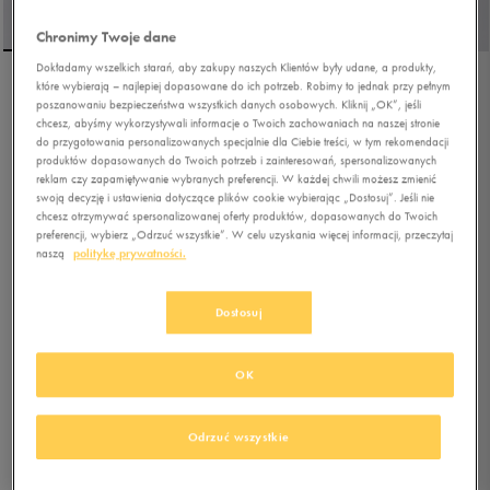
Chronimy Twoje dane
Dokładamy wszelkich starań, aby zakupy naszych Klientów były udane, a produkty,
które wybierają – najlepiej dopasowane do ich potrzeb. Robimy to jednak przy pełnym
DISNEY PRINCESS ARIEL
poszanowaniu bezpieczeństwa wszystkich danych osobowych. Kliknij „OK”, jeśli
AQUA
chcesz, abyśmy wykorzystywali informacje o Twoich zachowaniach na naszej stronie
do przygotowania personalizowanych specjalnie dla Ciebie treści, w tym rekomendacji
produktów dopasowanych do Twoich potrzeb i zainteresowań, spersonalizowanych
5.0
(
3
)
reklam czy zapamiętywanie wybranych preferencji. W każdej chwili możesz zmienić
16,99
zł
z Vat
swoją decyzję i ustawienia dotyczące plików cookie wybierając „Dostosuj”. Jeśli nie
chcesz otrzymywać spersonalizowanej oferty produktów, dopasowanych do Twoich
17,59
zł
-3%
(najniższa cena z 30 dni przed obniżką)
preferencji, wybierz „Odrzuć wszystkie”. W celu uzyskania więcej informacji, przeczytaj
naszą
politykę prywatności.
19,99
zł
-15%
(cena bezpośrednio przed promocją)
+ 100 PKT W
KLUBIE 50 STYLE
Dostosuj
Kolor:
różowy
OK
Odrzuć wszystkie