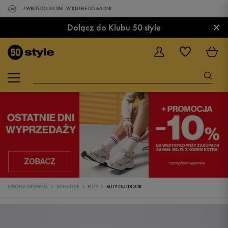
ZWROT DO 30 DNI. W KLUBIE DO 60 DNI.
×
Dołącz do Klubu 50 style
STRONA GŁÓWNA
DZIECIĘCE
BUTY
BUTY OUTDOOR