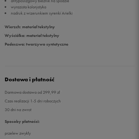
antypoślizgowy bieżnik na spodzie
wyrazista kolorystyka
nadruk z wizerunkiem syrenki Arielki
Wierzch: materiał tekstylny
Wyściółka: materiał tekstylny
Podeszwa: tworzywo syntetyczne
Dostawa i płatność
Darmowa dostawa od 299,99 zł
Czas realizacji 1-5 dni roboczych
30 dni na zwrot
Sposoby płatności:
przelew zwykły