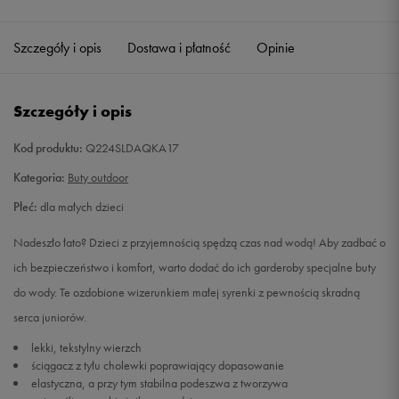
35
22,6 cm
Szczegóły i opis
Dostawa i płatność
Opinie
Szczegóły i opis
Kod produktu:
Q224SLDAQKA17
Kategoria:
Buty outdoor
Płeć:
dla małych dzieci
Nadeszło łato? Dzieci z przyjemnością spędzą czas nad wodą! Aby zadbać o
ich bezpieczeństwo i komfort, warto dodać do ich garderoby specjalne buty
do wody. Te ozdobione wizerunkiem małej syrenki z pewnością skradną
serca juniorów.
lekki, tekstylny wierzch
ściągacz z tyłu cholewki poprawiający dopasowanie
elastyczna, a przy tym stabilna podeszwa z tworzywa