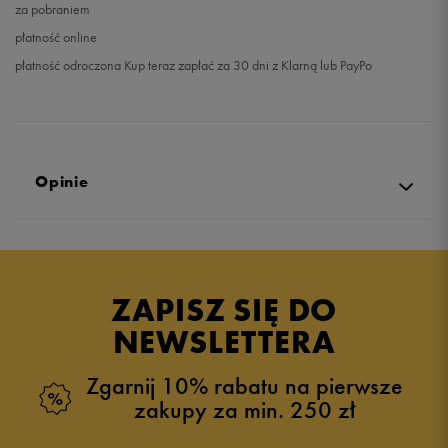
za pobraniem
płatność online
płatność odroczona Kup teraz zapłać za 30 dni z Klarną lub PayPo
Opinie
5.0
opinii klientów
3
z całego okresu
ZAPISZ SIĘ DO
zebranych i zweryfikowanych przez
NEWSLETTERA
Zgarnij 10% rabatu na pierwsze
zakupy za min. 250 zł
5
100%