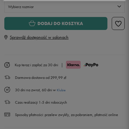
Wybierz rozmiar
Rozmiary EU
Rozmiary US
DODAJ DO KOSZYKA
28
18 cm
Powiadom o dostępności
Sprawdź dostępność w salonach
29
18,7 cm
Powiadom o dostępności
30
19,3 cm
Powiadom o dostępności
Kup teraz i zapłać za 30 dni
|
Darmowa dostawa od 299,99 zł
31
19,9 cm
Powiadom o dostępności
30 dni na zwrot, 60 dni w
Klubie
32
20,6 cm
Powiadom o dostępności
Czas realizacji 1-5 dni roboczych
33
21,3 cm
Powiadom o dostępności
Sposoby płatności:
przelew zwykły, za pobraniem, płatność online
34
22 cm